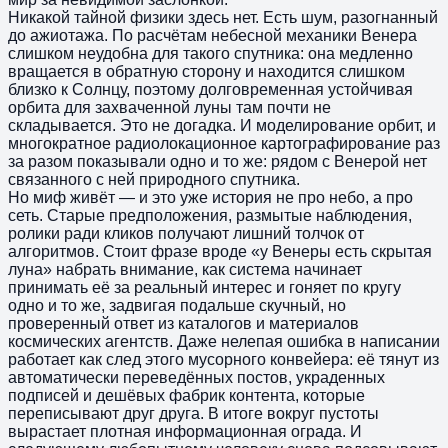
Никакой тайной физики здесь нет. Есть шум, разогнанный
до ажиотажа. По расчётам небесной механики Венера
слишком неудобна для такого спутника: она медленно
вращается в обратную сторону и находится слишком
близко к Солнцу, поэтому долговременная устойчивая
орбита для захваченной луны там почти не
складывается. Это не догадка. И моделирование орбит, и
многократное радиолокационное картографирование раз
за разом показывали одно и то же: рядом с Венерой нет
связанного с ней природного спутника.
Но миф живёт — и это уже история не про небо, а про
сеть. Старые предположения, размытые наблюдения,
ролики ради кликов получают лишний толчок от
алгоритмов. Стоит фразе вроде «у Венеры есть скрытая
луна» набрать внимание, как система начинает
принимать её за реальный интерес и гоняет по кругу
одно и то же, задвигая подальше скучный, но
проверенный ответ из каталогов и материалов
космических агентств. Даже нелепая ошибка в написании
работает как след этого мусорного конвейера: её тянут из
автоматически переведённых постов, украденных
подписей и дешёвых фабрик контента, которые
переписывают друг друга. В итоге вокруг пустоты
вырастает плотная информационная ограда. И