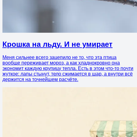
Крошка на льду. И не умирает
Меня сильнее всего зацепило не то, что эта птица
вообще переживает мороз, а как хладнокровно она
экономит каждую крупицу тепла. Есть в этом что-то почти
жуткое: лапы стынут, тело сжимается в шар, а внутри всё
держится на точнейшем расчёте.