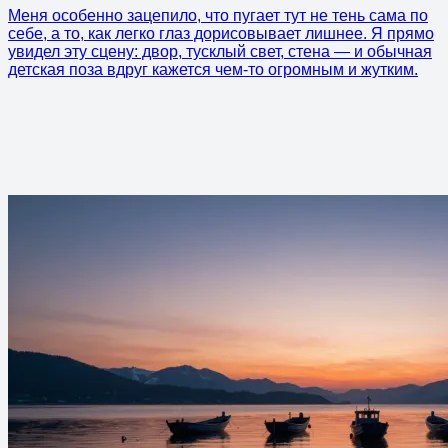
Меня особенно зацепило, что пугает тут не тень сама по
себе, а то, как легко глаз дорисовывает лишнее. Я прямо
увидел эту сцену: двор, тусклый свет, стена — и обычная
детская поза вдруг кажется чем-то огромным и жутким.