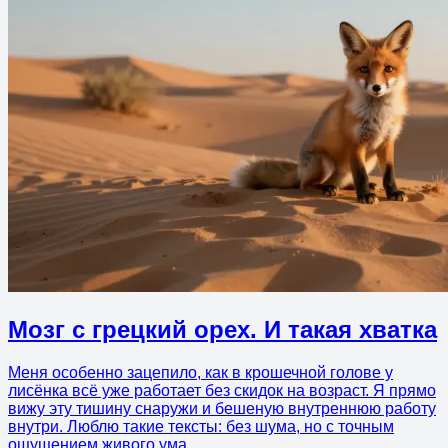
Мозг с грецкий орех. И такая хватка
Меня особенно зацепило, как в крошечной голове у
лисёнка всё уже работает без скидок на возраст. Я прямо
вижу эту тишину снаружи и бешеную внутреннюю работу
внутри. Люблю такие тексты: без шума, но с точным
ощущением живого ума.