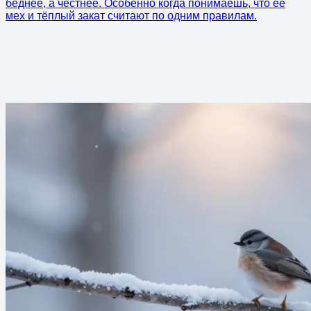
беднее, а честнее. Особенно когда понимаешь, что её
мех и тёплый закат считают по одним правилам.