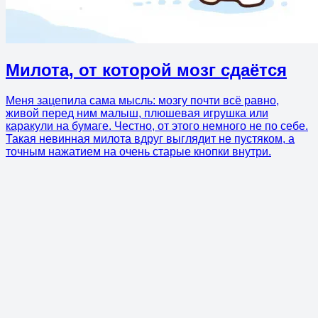
Милота, от которой мозг сдаётся
Меня зацепила сама мысль: мозгу почти всё равно,
живой перед ним малыш, плюшевая игрушка или
каракули на бумаге. Честно, от этого немного не по себе.
Такая невинная милота вдруг выглядит не пустяком, а
точным нажатием на очень старые кнопки внутри.