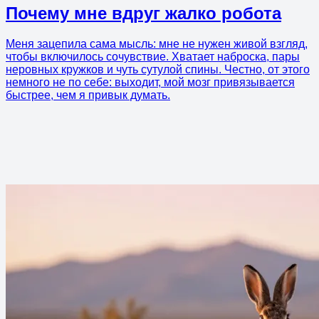
Почему мне вдруг жалко робота
Меня зацепила сама мысль: мне не нужен живой взгляд,
чтобы включилось сочувствие. Хватает наброска, пары
неровных кружков и чуть сутулой спины. Честно, от этого
немного не по себе: выходит, мой мозг привязывается
быстрее, чем я привык думать.