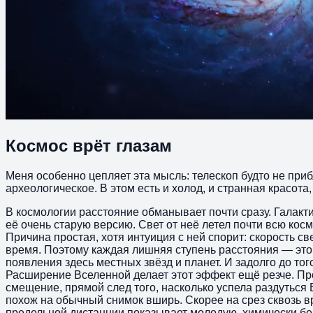
Космос врёт глазам
Меня особенно цепляет эта мысль: телескоп будто не при
археологическое. В этом есть и холод, и странная красота,
В космологии расстояние обманывает почти сразу. Галакт
её очень старую версию. Свет от неё летел почти всю косм
Причина простая, хотя интуиция с ней спорит: скорость с
время. Поэтому каждая лишняя ступень расстояния — это з
появления здесь местных звёзд и планет. И задолго до тог
Расширение Вселенной делает этот эффект ещё резче. Пр
смещение, прямой след того, насколько успела раздуться 
похож на обычный снимок вширь. Скорее на срез сквозь в
предельной дистанции показывает молодую, химически бед