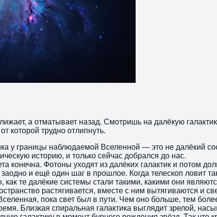
ближает, а отматывает назад. Смотришь на далёкую галакти
 от которой трудно отлипнуть.
ика у границы наблюдаемой Вселенной — это не далёкий со
ическую историю, и только сейчас добрался до нас.
вета конечна. Фотоны уходят из далёких галактик и потом 
аодно и ещё один шаг в прошлое. Когда телескоп ловит так
о, как те далёкие системы стали такими, какими они являютс
остранство растягивается, вместе с ним вытягиваются и с
Вселенная, пока свет был в пути. Чем оно больше, тем бол
ремя. Близкая спиральная галактика выглядит зрелой, нас
ную галактику в момент бурного рождения звёзд. Так что 