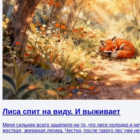
Лиса спит на виду. И выживает
Меня сильнее всего зацепило не то, что лисе холодно и неу
жесткая, звериная логика. Честно, после такого лес уже не