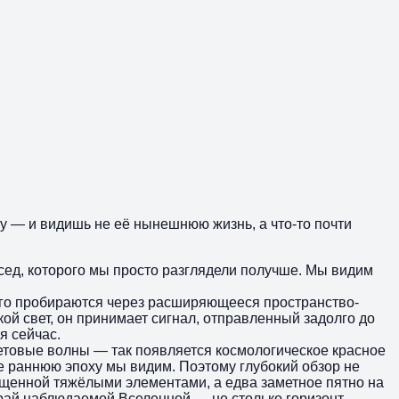
ку — и видишь не её нынешнюю жизнь, а что-то почти
сед, которого мы просто разглядели получше. Мы видим
долго пробираются через расширяющееся пространство-
ой свет, он принимает сигнал, отправленный задолго до
я сейчас.
ветовые волны — так появляется космологическое красное
ее раннюю эпоху мы видим. Поэтому глубокий обзор не
ыщенной тяжёлыми элементами, а едва заметное пятно на
край наблюдаемой Вселенной — не столько горизонт,