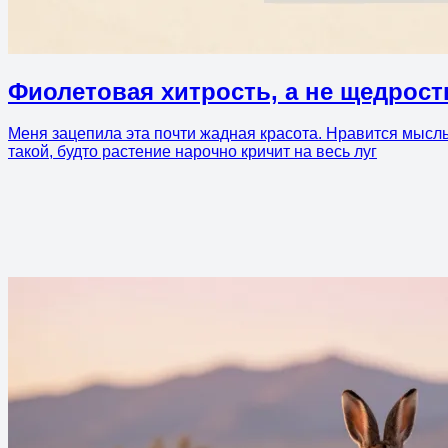
Фиолетовая хитрость, а не щедрост
Меня зацепила эта почти жадная красота. Нравится мысль
такой, будто растение нарочно кричит на весь луг