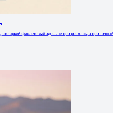
ь
, что яркий фиолетовый здесь не про роскошь, а про точны