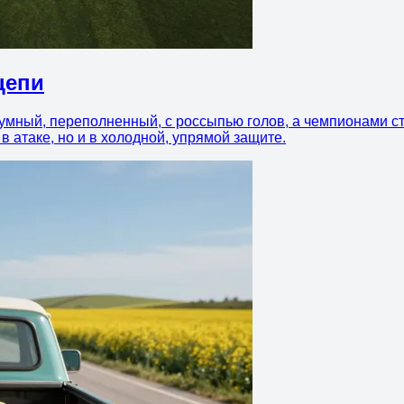
цепи
умный, переполненный, с россыпью голов, а чемпионами ста
в атаке, но и в холодной, упрямой защите.