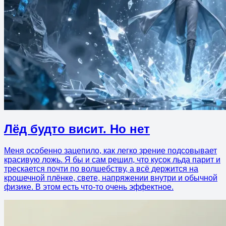
Лёд будто висит. Но нет
Меня особенно зацепило, как легко зрение подсовывает
красивую ложь. Я бы и сам решил, что кусок льда парит и
трескается почти по волшебству, а всё держится на
крошечной плёнке, свете, напряжении внутри и обычной
физике. В этом есть что-то очень эффектное.