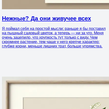
Нежные? Да они живучее всех
Я поймал себя на простой мысли: раньше я бы поставил
на пышный садовый цветок, а теперь — ни за что. Меня
очень зацепило, что хрупкость тут только с виду. Чем
скромнее растение, тем чаще у него крепче характер:
глубже корни, меньше лишних трат, больше упрямства.