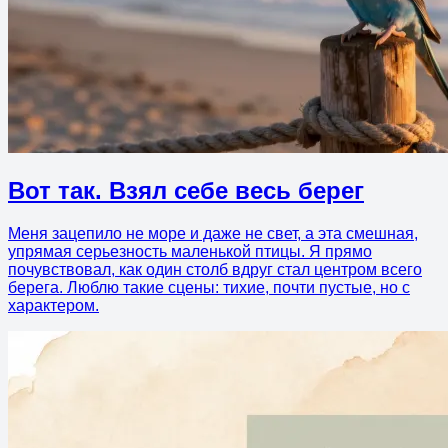
Вот так. Взял себе весь берег
Меня зацепило не море и даже не свет, а эта смешная,
упрямая серьезность маленькой птицы. Я прямо
почувствовал, как один столб вдруг стал центром всего
берега. Люблю такие сцены: тихие, почти пустые, но с
характером.