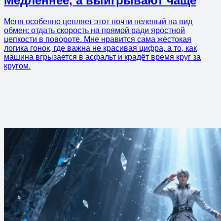
Медленнее, а выигрывают чаще
Меня особенно цепляет этот почти нелепый на вид
обмен: отдать скорость на прямой ради яростной
цепкости в повороте. Мне нравится сама жестокая
логика гонок, где важна не красивая цифра, а то, как
машина вгрызается в асфальт и крадёт время круг за
кругом.