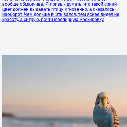
вообще обманчива. Я привык думать, что такой синий
цвет должен выдавать птицу мгновенно, а оказалось
наоборот. Чем дольше вчитывался, тем яснее видел не
красоту, а хитрую, почти ювелирную маскировку.