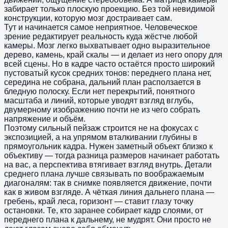
забирает только плоскую проекцию. Без той невидимой
конструкции, которую мозг достраивает сам.
Тут и начинается самое неприятное. Человеческое
зрение редактирует реальность куда жёстче любой
камеры. Мозг легко выхватывает одно выразительное
дерево, камень, край скалы — и делает из него опору для
всей сцены. Но в кадре часто остаётся просто широкий
пустоватый кусок средних тонов: переднего плана нет,
середина не собрана, дальний план расползается в
бледную полоску. Если нет перекрытий, понятного
масштаба и линий, которые уводят взгляд вглубь,
двумерному изображению почти не из чего собрать
напряжение и объём.
Поэтому сильный пейзаж строится не на фокусах с
экспозицией, а на упрямом вталкивании глубины в
прямоугольник кадра. Нужен заметный объект близко к
объективу — тогда разница размеров начинает работать
на вас, а перспектива втягивает взгляд внутрь. Детали
среднего плана лучше связывать по воображаемым
диагоналям: так в снимке появляется движение, почти
как в живом взгляде. А чёткая линия дальнего плана —
гребень, край леса, горизонт — ставит глазу точку
остановки. Те, кто заранее собирает кадр слоями, от
переднего плана к дальнему, не мудрят. Они просто не