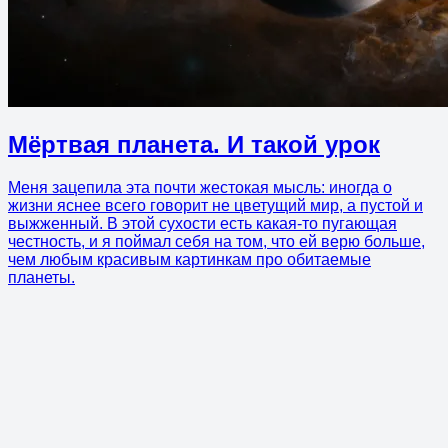
Мёртвая планета. И такой урок
Меня зацепила эта почти жестокая мысль: иногда о
жизни яснее всего говорит не цветущий мир, а пустой и
выжженный. В этой сухости есть какая-то пугающая
честность, и я поймал себя на том, что ей верю больше,
чем любым красивым картинкам про обитаемые
планеты.