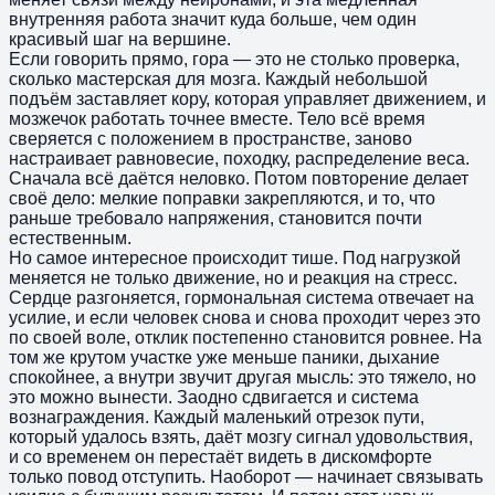
внутренняя работа значит куда больше, чем один
красивый шаг на вершине.
Если говорить прямо, гора — это не столько проверка,
сколько мастерская для мозга. Каждый небольшой
подъём заставляет кору, которая управляет движением, и
мозжечок работать точнее вместе. Тело всё время
сверяется с положением в пространстве, заново
настраивает равновесие, походку, распределение веса.
Сначала всё даётся неловко. Потом повторение делает
своё дело: мелкие поправки закрепляются, и то, что
раньше требовало напряжения, становится почти
естественным.
Но самое интересное происходит тише. Под нагрузкой
меняется не только движение, но и реакция на стресс.
Сердце разгоняется, гормональная система отвечает на
усилие, и если человек снова и снова проходит через это
по своей воле, отклик постепенно становится ровнее. На
том же крутом участке уже меньше паники, дыхание
спокойнее, а внутри звучит другая мысль: это тяжело, но
это можно вынести. Заодно сдвигается и система
вознаграждения. Каждый маленький отрезок пути,
который удалось взять, даёт мозгу сигнал удовольствия,
и со временем он перестаёт видеть в дискомфорте
только повод отступить. Наоборот — начинает связывать