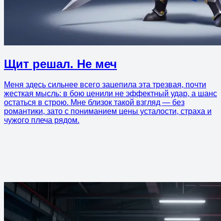
Щит решал. Не меч
Меня здесь сильнее всего зацепила эта трезвая, почти
жесткая мысль: в бою ценили не эффектный удар, а шанс
остаться в строю. Мне близок такой взгляд — без
романтики, зато с пониманием цены усталости, страха и
чужого плеча рядом.