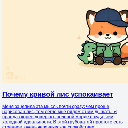
Почему кривой лис успокаивает
Меня зацепила эта мысль почти сразу: чем проще
нарисован лис, тем легче мне рядом с ним дышать. Я
правда скорее доверюсь нелепой морде в худи, чем
холодной идеальности. В этой грубоватой простоте есть
странное, очень человеческое спокойствие.