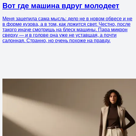
Вот где машина вдруг молодеет
Меня зацепила сама мысль: дело не в новом обвесе и не
в форме кузова, а в том, как ложится свет. Честно, после
такого иначе смотришь на блеск машины. Пара микрон
сверху — и в голове она уже не уставшая, а почти
салонная. Странно, но очень похоже на правду.