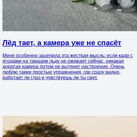
Лёд тает, а камера уже не спасёт
Меня особенно зацепила эта жесткая мысль: если кадр с
ягодами на тающем льду не оживает сейчас, никакая
дорогая камера потом не вытянет настроение. Очень
люблю такие простые упражнения, где сразу видно,
работает ли глаз и чувствуешь ли ты свет.