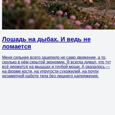
Лошадь на дыбах. И ведь не
ломается
Меня сильнее всего зацепило не само движение, а то,
сколько в нём скрытой экономии. Я всегда думал, что тут
всё держится на мышцах и грубой мощи. А оказалось —
на форме кости, на упругости сухожилий, на почти
незаметной работе тела без лишнего напряжения.