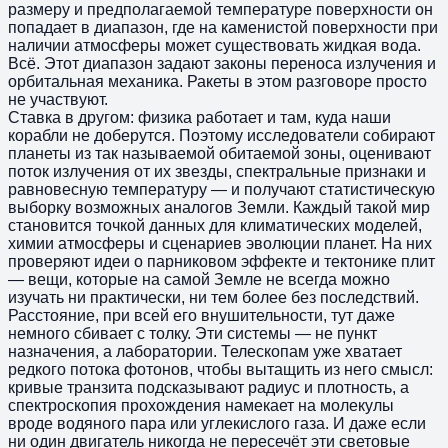
размеру и предполагаемой температуре поверхности он
попадает в диапазон, где на каменистой поверхности при
наличии атмосферы может существовать жидкая вода.
Всё. Этот диапазон задают законы переноса излучения и
орбитальная механика. Ракеты в этом разговоре просто
не участвуют.
Ставка в другом: физика работает и там, куда наши
корабли не доберутся. Поэтому исследователи собирают
планеты из так называемой обитаемой зоны, оценивают
поток излучения от их звезды, спектральные признаки и
равновесную температуру — и получают статистическую
выборку возможных аналогов Земли. Каждый такой мир
становится точкой данных для климатических моделей,
химии атмосферы и сценариев эволюции планет. На них
проверяют идеи о парниковом эффекте и тектонике плит
— вещи, которые на самой Земле не всегда можно
изучать ни практически, ни тем более без последствий.
Расстояние, при всей его внушительности, тут даже
немного сбивает с толку. Эти системы — не пункт
назначения, а лаборатории. Телескопам уже хватает
редкого потока фотонов, чтобы вытащить из него смысл:
кривые транзита подсказывают радиус и плотность, а
спектроскопия прохождения намекает на молекулы
вроде водяного пара или углекислого газа. И даже если
ни один двигатель никогда не пересечёт эти световые