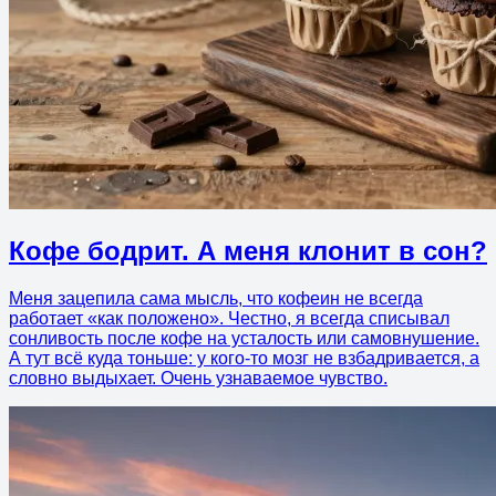
Кофе бодрит. А меня клонит в сон?
Меня зацепила сама мысль, что кофеин не всегда
работает «как положено». Честно, я всегда списывал
сонливость после кофе на усталость или самовнушение.
А тут всё куда тоньше: у кого-то мозг не взбадривается, а
словно выдыхает. Очень узнаваемое чувство.