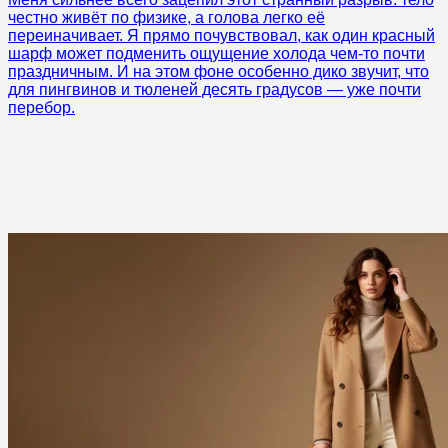
честно живёт по физике, а голова легко её
переиначивает. Я прямо почувствовал, как один красный
шарф может подменить ощущение холода чем-то почти
праздничным. И на этом фоне особенно дико звучит, что
для пингвинов и тюленей десять градусов — уже почти
перебор.