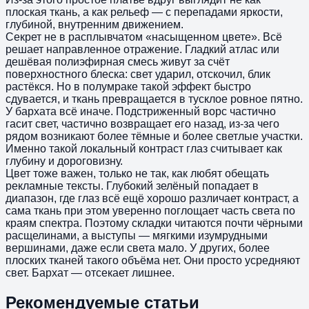
плоская ткань, а как рельеф — с перепадами яркости,
глубиной, внутренним движением.
Секрет не в расплывчатом «насыщенном цвете». Всё
решает направленное отражение. Гладкий атлас или
дешёвая полиэфирная смесь живут за счёт
поверхностного блеска: свет ударил, отскочил, блик
растёкся. Но в полумраке такой эффект быстро
сдувается, и ткань превращается в тусклое ровное пятно.
У бархата всё иначе. Подстриженный ворс частично
гасит свет, частично возвращает его назад, из-за чего
рядом возникают более тёмные и более светлые участки.
Именно такой локальный контраст глаз считывает как
глубину и дороговизну.
Цвет тоже важен, только не так, как любят обещать
рекламные тексты. Глубокий зелёный попадает в
диапазон, где глаз всё ещё хорошо различает контраст, а
сама ткань при этом уверенно поглощает часть света по
краям спектра. Поэтому складки читаются почти чёрными
расщелинами, а выступы — мягкими изумрудными
вершинами, даже если света мало. У других, более
плоских тканей такого объёма нет. Они просто усредняют
свет. Бархат — отсекает лишнее.
Рекомендуемые статьи