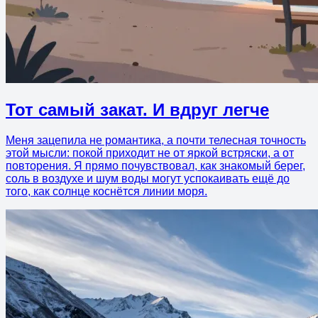
Тот самый закат. И вдруг легче
Меня зацепила не романтика, а почти телесная точность
этой мысли: покой приходит не от яркой встряски, а от
повторения. Я прямо почувствовал, как знакомый берег,
соль в воздухе и шум воды могут успокаивать ещё до
того, как солнце коснётся линии моря.