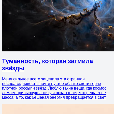
Туманность, которая затмила
звёзды
Меня сильнее всего зацепила эта странная
несправедливость: почти пустое облако светит ярче
плотной россыпи звёзд. Люблю такие вещи, где космос
ломает привычную логику и показывает, что решает не
масса, а то, как бешеная энергия превращается в свет.