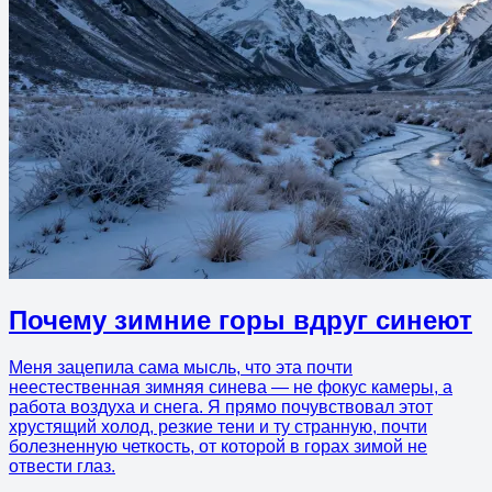
Почему зимние горы вдруг синеют
Меня зацепила сама мысль, что эта почти
неестественная зимняя синева — не фокус камеры, а
работа воздуха и снега. Я прямо почувствовал этот
хрустящий холод, резкие тени и ту странную, почти
болезненную четкость, от которой в горах зимой не
отвести глаз.