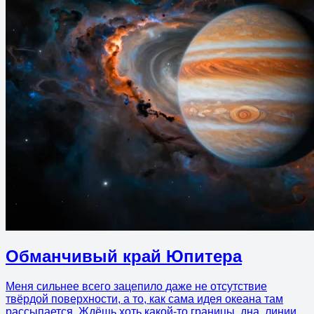
Обманчивый край Юпитера
Меня сильнее всего зацепило даже не отсутствие
твёрдой поверхности, а то, как сама идея океана там
рассыпается. Ждёшь хоть какой-то границы, дна, линии