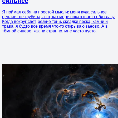
сильнее
Я поймал себя на простой мысли: меня куда сильнее
цепляет не глубина, а то, как море показывает себя глазу.
Когда вокруг свет, резкие тени, складки песка, камни и
трава, я будто всё время что-то открываю заново. А в
тёмной синеве, как ни странно, мне часто пусто.