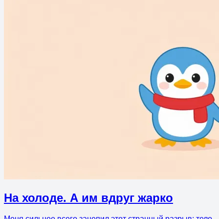
На холоде. А им вдруг жарко
Меня сильнее всего зацепил этот странный разрыв: тело