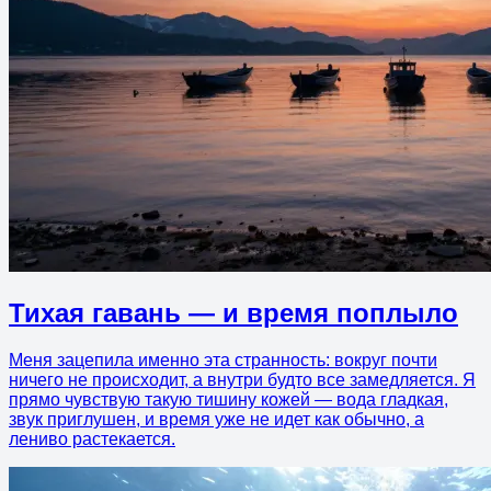
Тихая гавань — и время поплыло
Меня зацепила именно эта странность: вокруг почти
ничего не происходит, а внутри будто все замедляется. Я
прямо чувствую такую тишину кожей — вода гладкая,
звук приглушен, и время уже не идет как обычно, а
лениво растекается.