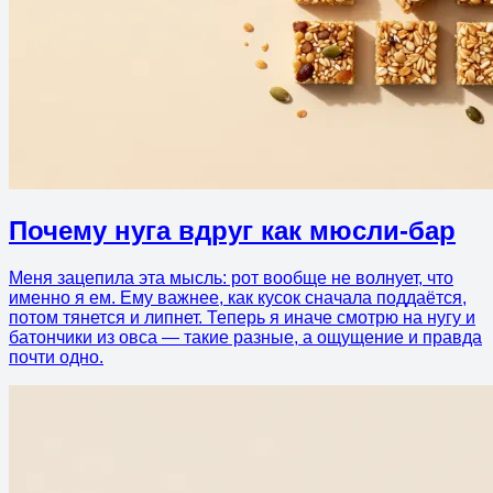
Почему нуга вдруг как мюсли-бар
Меня зацепила эта мысль: рот вообще не волнует, что
именно я ем. Ему важнее, как кусок сначала поддаётся,
потом тянется и липнет. Теперь я иначе смотрю на нугу и
батончики из овса — такие разные, а ощущение и правда
почти одно.