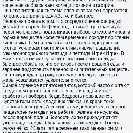
кишечник выбрасывает холецистокинин и гастрин.
Пищеварительная система словно заранее напрягается,
готовясь встретить еду жёстче и быстрее.
Неловкая правда в том, что сосредоточенность редко
достаётся даром. Кофеин подстёгивает центральную
нервную систему, подталкивает выброс катехоламинов, а
горькие вещества кофе тем временем доходят до стенки
кишечника. Там на них отвечают энтероэндокринные
клетки: усиливают моторику, стимулируют выделение
глюкагоноподобного пептида и пептида Игрек Игрек. В
моменте это может ускорить опорожнение желудка,
быстрее убрать то, что осталось после прошлой еды, и
заранее подготовить переносчики питательных веществ.
Поэтому, когда под руку попадает перекус, глюкоза и
жиры усваиваются удивительно легко.
Самое странное вот что: напиток, который часто считают
средством против аппетита, у части людей может
сработать наоборот. Когда бодрость повышается,
чувствительность к падению глюкозы в крови тоже
становится острее. А если к этому добавить ускоренное
пищеварение и сдвиги в работе грелина и инсулина,
после первой волны бодрости легко приходит откат —
уже в виде голода. Одна чашка, а систем две. Голова
режет чётко. Живот тем временем тихо меняет ритм и