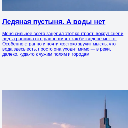
Ледяная пустыня. А воды нет
Меня сильнее всего зацепил этот контраст: вокруг снег и
лед, а равнина все равно живет как безводное место.
Особенно странно и почти жестоко звучит мысль, что
вода здесь есть, просто она уходит мимо — в реки,
далеко, куда-то к чужим полям и городам.