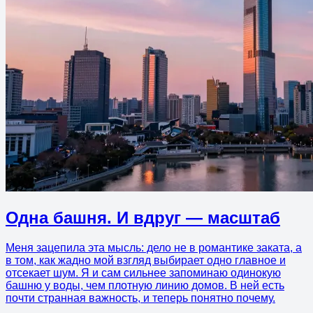
Одна башня. И вдруг — масштаб
Меня зацепила эта мысль: дело не в романтике заката, а
в том, как жадно мой взгляд выбирает одно главное и
отсекает шум. Я и сам сильнее запоминаю одинокую
башню у воды, чем плотную линию домов. В ней есть
почти странная важность, и теперь понятно почему.