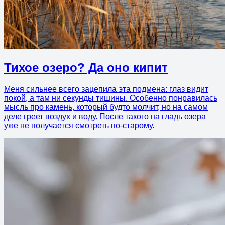
Тихое озеро? Да оно кипит
Меня сильнее всего зацепила эта подмена: глаз видит
покой, а там ни секунды тишины. Особенно понравилась
мысль про камень, который будто молчит, но на самом
деле греет воздух и воду. После такого на гладь озера
уже не получается смотреть по-старому.