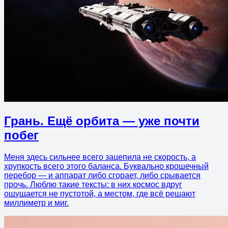
Грань. Ещё орбита — уже почти
побег
Меня здесь сильнее всего зацепила не скорость, а
хрупкость всего этого баланса. Буквально крошечный
перебор — и аппарат либо сгорает, либо срывается
прочь. Люблю такие тексты: в них космос вдруг
ощущается не пустотой, а местом, где всё решают
миллиметр и миг.