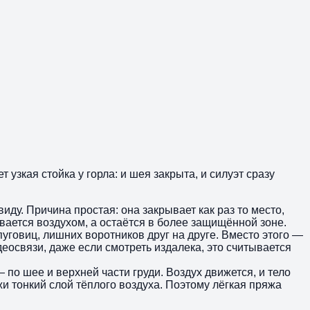
т узкая стойка у горла: и шея закрыта, и силуэт сразу
иду. Причина простая: она закрывает как раз то место,
вается воздухом, а остаётся в более защищённой зоне.
говиц, лишних воротников друг на друге. Вместо этого —
деосвязи, даже если смотреть издалека, это считывается
по шее и верхней части груди. Воздух движется, и тело
и тонкий слой тёплого воздуха. Поэтому лёгкая пряжа