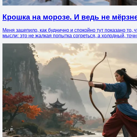
Крошка на морозе. И ведь не мёрзн
Меня зацепило, как буднично и спокойно тут показано то,
мысли: это не жалкая попытка согреться, а холодный, точн