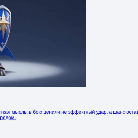
сткая мысль: в бою ценили не эффектный удар, а шанс остат
 рядом.