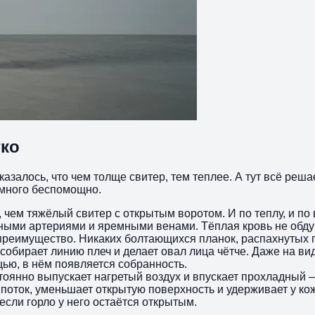
гко
казалось, что чем толще свитер, тем теплее. А тут всё решае
емного беспомощно.
 чем тяжёлый свитер с открытым воротом. И по теплу, и по в
онными артериями и яремными венами. Тёплая кровь не обду
реимущество. Никаких болтающихся планок, распахнутых пу
 собирает линию плеч и делает овал лица чётче. Даже на ви
ью, в нём появляется собранность.
оянно выпускает нагретый воздух и впускает прохладный — 
поток, уменьшает открытую поверхность и удерживает у кож
если горло у него остаётся открытым.