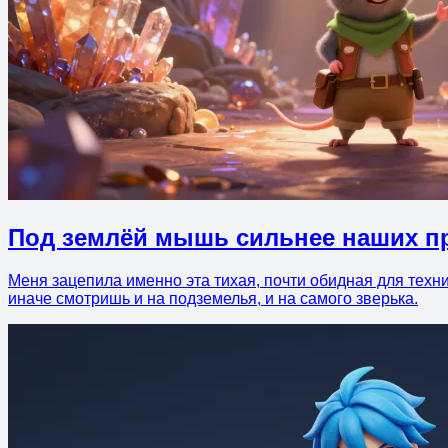
Под землёй мышь сильнее наших п
Меня зацепила именно эта тихая, почти обидная для техни
иначе смотришь и на подземелья, и на самого зверька.