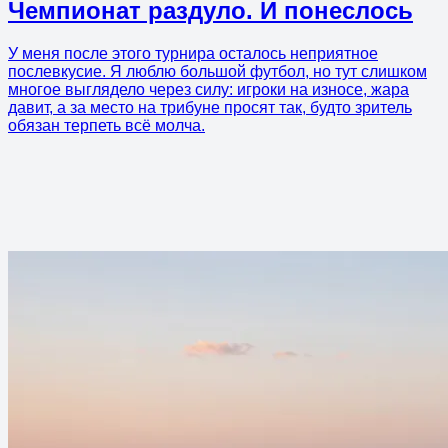
Чемпионат раздуло. И понеслось
У меня после этого турнира осталось неприятное
послевкусие. Я люблю большой футбол, но тут слишком
многое выглядело через силу: игроки на износе, жара
давит, а за место на трибуне просят так, будто зритель
обязан терпеть всё молча.