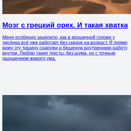
Мозг с грецкий орех. И такая хватка
Меня особенно зацепило, как в крошечной голове у
лисёнка всё уже работает без скидок на возраст. Я прямо
вижу эту тишину снаружи и бешеную внутреннюю работу
внутри. Люблю такие тексты: без шума, но с точным
ощущением живого ума.