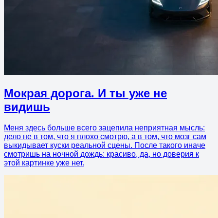
Мокрая дорога. И ты уже не
видишь
Меня здесь больше всего зацепила неприятная мысль:
дело не в том, что я плохо смотрю, а в том, что мозг сам
выкидывает куски реальной сцены. После такого иначе
смотришь на ночной дождь: красиво, да, но доверия к
этой картинке уже нет.