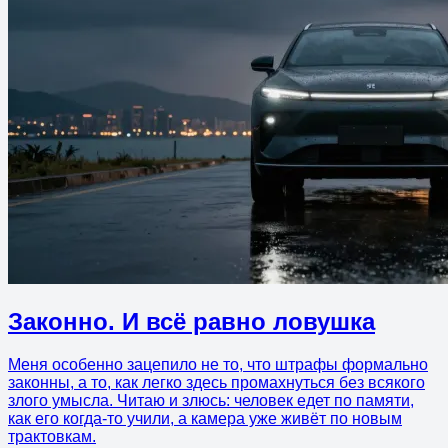
Законно. И всё равно ловушка
Меня особенно зацепило не то, что штрафы формально
законны, а то, как легко здесь промахнуться без всякого
злого умысла. Читаю и злюсь: человек едет по памяти,
как его когда-то учили, а камера уже живёт по новым
трактовкам.