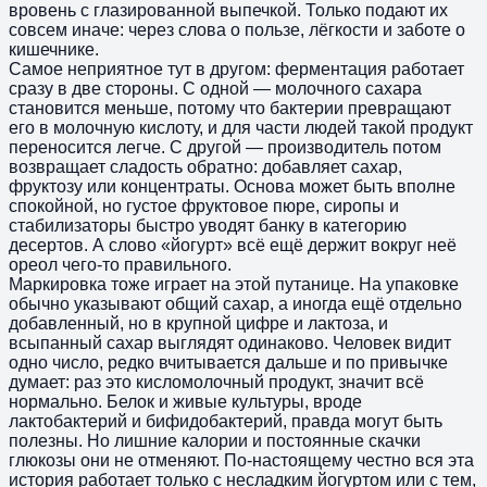
вровень с глазированной выпечкой. Только подают их
совсем иначе: через слова о пользе, лёгкости и заботе о
кишечнике.
Самое неприятное тут в другом: ферментация работает
сразу в две стороны. С одной — молочного сахара
становится меньше, потому что бактерии превращают
его в молочную кислоту, и для части людей такой продукт
переносится легче. С другой — производитель потом
возвращает сладость обратно: добавляет сахар,
фруктозу или концентраты. Основа может быть вполне
спокойной, но густое фруктовое пюре, сиропы и
стабилизаторы быстро уводят банку в категорию
десертов. А слово «йогурт» всё ещё держит вокруг неё
ореол чего-то правильного.
Маркировка тоже играет на этой путанице. На упаковке
обычно указывают общий сахар, а иногда ещё отдельно
добавленный, но в крупной цифре и лактоза, и
всыпанный сахар выглядят одинаково. Человек видит
одно число, редко вчитывается дальше и по привычке
думает: раз это кисломолочный продукт, значит всё
нормально. Белок и живые культуры, вроде
лактобактерий и бифидобактерий, правда могут быть
полезны. Но лишние калории и постоянные скачки
глюкозы они не отменяют. По-настоящему честно вся эта
история работает только с несладким йогуртом или с тем,