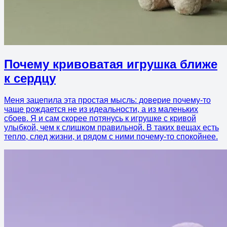
Почему кривоватая игрушка ближе
к сердцу
Меня зацепила эта простая мысль: доверие почему-то
чаще рождается не из идеальности, а из маленьких
сбоев. Я и сам скорее потянусь к игрушке с кривой
улыбкой, чем к слишком правильной. В таких вещах есть
тепло, след жизни, и рядом с ними почему-то спокойнее.