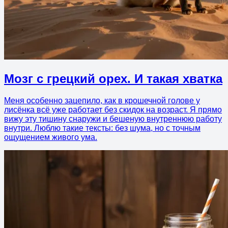
Мозг с грецкий орех. И такая хватка
Меня особенно зацепило, как в крошечной голове у
лисёнка всё уже работает без скидок на возраст. Я прямо
вижу эту тишину снаружи и бешеную внутреннюю работу
внутри. Люблю такие тексты: без шума, но с точным
ощущением живого ума.