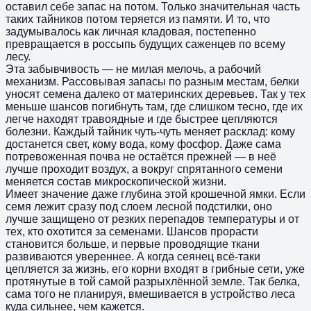
оставил себе запас на потом. Только значительная часть
таких тайников потом теряется из памяти. И то, что
задумывалось как личная кладовая, постепенно
превращается в россыпь будущих саженцев по всему
лесу.
Эта забывчивость — не милая мелочь, а рабочий
механизм. Рассовывая запасы по разным местам, белки
уносят семена далеко от материнских деревьев. Так у тех
меньше шансов погибнуть там, где слишком тесно, где их
легче находят травоядные и где быстрее цепляются
болезни. Каждый тайник чуть-чуть меняет расклад: кому
достанется свет, кому вода, кому фосфор. Даже сама
потревоженная почва не остаётся прежней — в неё
лучше проходит воздух, а вокруг спрятанного семени
меняется состав микроскопической жизни.
Имеет значение даже глубина этой крошечной ямки. Если
семя лежит сразу под слоем лесной подстилки, оно
лучше защищено от резких перепадов температуры и от
тех, кто охотится за семенами. Шансов прорасти
становится больше, и первые проводящие ткани
развиваются увереннее. А когда сеянец всё-таки
цепляется за жизнь, его корни входят в грибные сети, уже
протянутые в той самой разрыхлённой земле. Так белка,
сама того не планируя, вмешивается в устройство леса
куда сильнее, чем кажется.