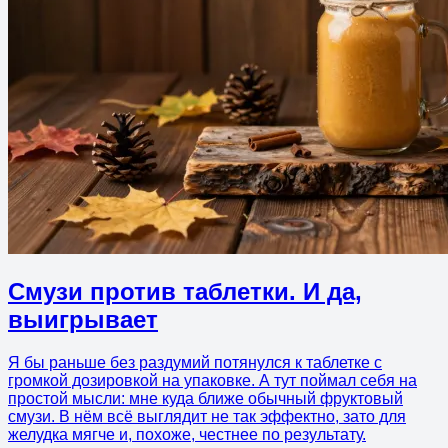
Смузи против таблетки. И да,
выигрывает
Я бы раньше без раздумий потянулся к таблетке с
громкой дозировкой на упаковке. А тут поймал себя на
простой мысли: мне куда ближе обычный фруктовый
смузи. В нём всё выглядит не так эффектно, зато для
желудка мягче и, похоже, честнее по результату.