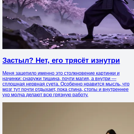
Застыл? Нет, его трясёт изнутри
Меня зацепило именно это столкновение картинки и
начинки: снаружи тишина, почти магия, а внутри —
сплошная нервная суета. Особенно нравится мысль, что
мозг тут почти отдыхает, пока спина, стопы и внутреннее
ухо молча делают всю грязную работу.