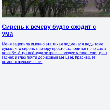
Сирень к вечеру будто сходит с
ума
Меня зацепила именно эта тихая подмена: я ведь тоже
думал, что сирень к вечеру просто становится ярче сама
по себе. А тут всё куда хитрее — воздух меняет свет, фон
гаснет, и глаз почти дорисовывает цвет. Красиво. И
немного жульнически.