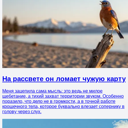
На рассвете он ломает чужую карту
Меня зацепила сама мысль: это ведь не милое
щебетание, а тихий захват территории звуком. Особенно
поразило, что дело не в громкости, а в точной работе
крошечного тела, которое буквально влезает сопернику в
голову через слух.