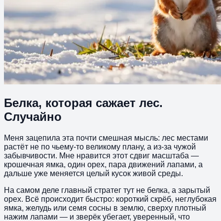
Белка, которая сажает лес.
Случайно
Меня зацепила эта почти смешная мысль: лес местами
растёт не по чьему-то великому плану, а из-за чужой
забывчивости. Мне нравится этот сдвиг масштаба —
крошечная ямка, один орех, пара движений лапами, а
дальше уже меняется целый кусок живой среды.
На самом деле главный стратег тут не белка, а зарытый
орех. Всё происходит быстро: короткий скрёб, неглубокая
ямка, желудь или семя сосны в землю, сверху плотный
нажим лапами — и зверёк убегает, уверенный, что