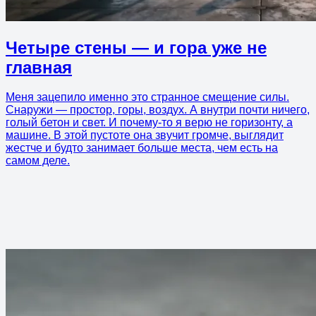
Четыре стены — и гора уже не
главная
Меня зацепило именно это странное смещение силы.
Снаружи — простор, горы, воздух. А внутри почти ничего,
голый бетон и свет. И почему-то я верю не горизонту, а
машине. В этой пустоте она звучит громче, выглядит
жестче и будто занимает больше места, чем есть на
самом деле.