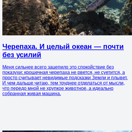
Черепаха. И целый океан — почти
без усилий
Меня сильнее всего зацепило это спокойствие без
показухи: крошечная черепаха не рвется, не суетится, а
просто считывает невидимые подсказки Земли и плывет.
И чем дальше читаю, тем труднее отделаться от мысли,
что передо мной не хрупкое животное, а идеально
собранная живая машина.