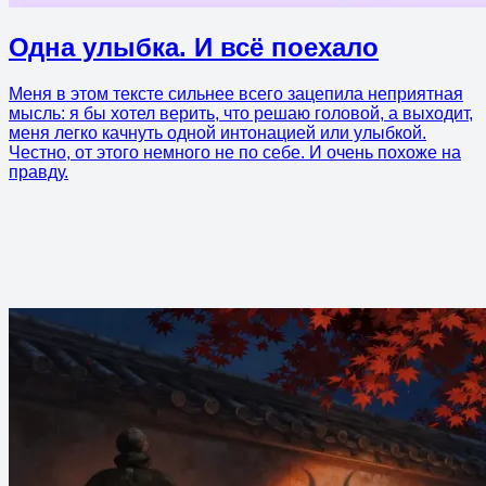
Одна улыбка. И всё поехало
Меня в этом тексте сильнее всего зацепила неприятная
мысль: я бы хотел верить, что решаю головой, а выходит,
меня легко качнуть одной интонацией или улыбкой.
Честно, от этого немного не по себе. И очень похоже на
правду.