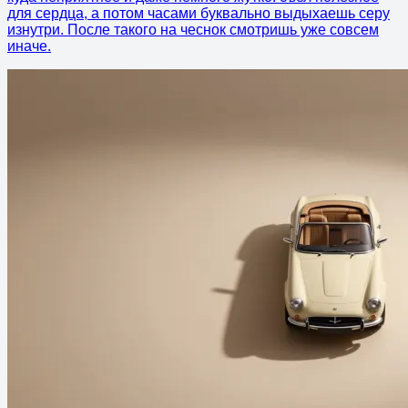
для сердца, а потом часами буквально выдыхаешь серу
изнутри. После такого на чеснок смотришь уже совсем
иначе.