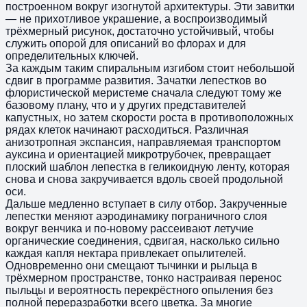
построенном вокруг изогнутой архитектуры. Эти завитки
— не прихотливое украшение, а воспроизводимый
трёхмерный рисунок, достаточно устойчивый, чтобы
служить опорой для описаний во флорах и для
определительных ключей.
За каждым таким спиральным изгибом стоит небольшой
сдвиг в программе развития. Зачатки лепестков во
флористической меристеме сначала следуют тому же
базовому плану, что и у других представителей
капустных, но затем скорости роста в противоположных
рядах клеток начинают расходиться. Различная
анизотропная экспансия, направляемая транспортом
ауксина и ориентацией микротрубочек, превращает
плоский шаблон лепестка в геликоидную ленту, которая
снова и снова закручивается вдоль своей продольной
оси.
Дальше медленно вступает в силу отбор. Закрученные
лепестки меняют аэродинамику пограничного слоя
вокруг венчика и по‑новому рассеивают летучие
органические соединения, сдвигая, насколько сильно
каждая капля нектара привлекает опылителей.
Одновременно они смещают тычинки и рыльца в
трёхмерном пространстве, тонко настраивая перенос
пыльцы и вероятность перекрёстного опыления без
полной переразработки всего цветка. За многие