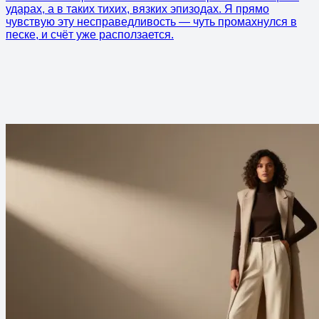
ударах, а в таких тихих, вязких эпизодах. Я прямо
чувствую эту несправедливость — чуть промахнулся в
песке, и счёт уже расползается.