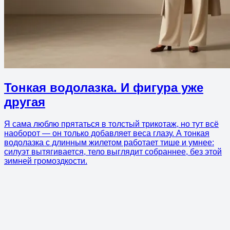
Тонкая водолазка. И фигура уже
другая
Я сама люблю прятаться в толстый трикотаж, но тут всё
наоборот — он только добавляет веса глазу. А тонкая
водолазка с длинным жилетом работает тише и умнее:
силуэт вытягивается, тело выглядит собраннее, без этой
зимней громоздкости.