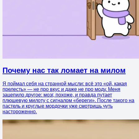
Почему нас так ломает на милом
Я поймал себя на странной мысли: всё это «ой, какая
прелесть» — не про вкус и даже не про моду. Меня
зацепило другое: мозг, похоже, и правда путает
плюшевую милоту с сигналом «береги». После такого на
пастель и круглые мордочки уже смотришь чуть
настороженно.