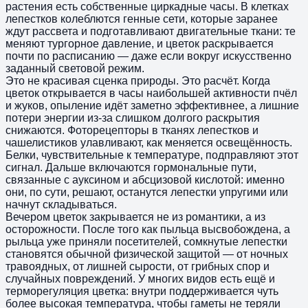
растения есть собственные циркадные часы. В клетках
лепестков колеблются генные сети, которые заранее
ждут рассвета и подготавливают двигательные ткани: те
меняют тургорное давление, и цветок раскрывается
почти по расписанию — даже если вокруг искусственно
заданный световой режим.
Это не красивая сценка природы. Это расчёт. Когда
цветок открывается в часы наибольшей активности пчёл
и жуков, опыление идёт заметно эффективнее, а лишние
потери энергии из-за слишком долгого раскрытия
снижаются. Фоторецепторы в тканях лепестков и
чашелистиков улавливают, как меняется освещённость.
Белки, чувствительные к температуре, подправляют этот
сигнал. Дальше включаются гормональные пути,
связанные с ауксином и абсцизовой кислотой: именно
они, по сути, решают, останутся лепестки упругими или
начнут складываться.
Вечером цветок закрывается не из романтики, а из
осторожности. После того как пыльца высвобождена, а
рыльца уже приняли посетителей, сомкнутые лепестки
становятся обычной физической защитой — от ночных
травоядных, от лишней сырости, от грибных спор и
случайных повреждений. У многих видов есть ещё и
терморегуляция цветка: внутри поддерживается чуть
более высокая температура, чтобы гаметы не теряли