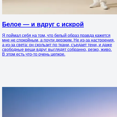
Белое — и вдруг с искрой
Я поймал себя на том, что белый образ правда кажется
мне не спокойным, а почти дерзким. Не из-за настроения,
а из-за света: он скользит по ткани, съедает тени, и даже
свободные вещи вдруг выглядят собранно, резко, живо.
В этом есть что-то очень цепкое.