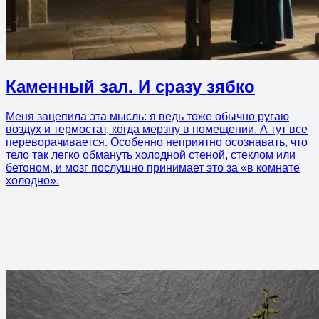
Каменный зал. И сразу зябко
Меня зацепила эта мысль: я ведь тоже обычно ругаю
воздух и термостат, когда мерзну в помещении. А тут все
переворачивается. Особенно неприятно осознавать, что
тело так легко обмануть холодной стеной, стеклом или
бетоном, и мозг послушно принимает это за «в комнате
холодно».