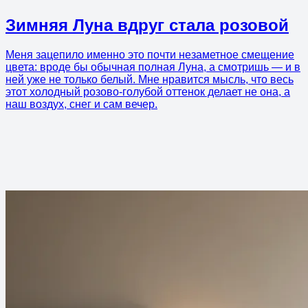
Зимняя Луна вдруг стала розовой
Меня зацепило именно это почти незаметное смещение
цвета: вроде бы обычная полная Луна, а смотришь — и в
ней уже не только белый. Мне нравится мысль, что весь
этот холодный розово-голубой оттенок делает не она, а
наш воздух, снег и сам вечер.