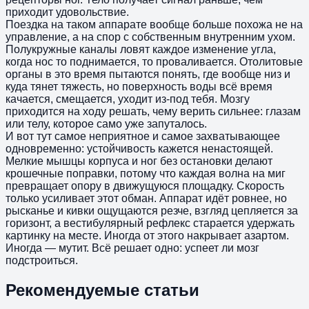
приходит удовольствие.
Поездка на таком аппарате вообще больше похожа не на
управление, а на спор с собственным внутренним ухом.
Полукружные каналы ловят каждое изменение угла,
когда нос то поднимается, то проваливается. Отолитовые
органы в это время пытаются понять, где вообще низ и
куда тянет тяжесть, но поверхность воды всё время
качается, смещается, уходит из-под тебя. Мозгу
приходится на ходу решать, чему верить сильнее: глазам
или телу, которое само уже запуталось.
И вот тут самое неприятное и самое захватывающее
одновременно: устойчивость кажется ненастоящей.
Мелкие мышцы корпуса и ног без остановки делают
крошечные поправки, потому что каждая волна на миг
превращает опору в движущуюся площадку. Скорость
только усиливает этот обман. Аппарат идёт ровнее, но
рысканье и кивки ощущаются резче, взгляд цепляется за
горизонт, а вестибулярный рефлекс старается удержать
картинку на месте. Иногда от этого накрывает азартом.
Иногда — мутит. Всё решает одно: успеет ли мозг
подстроиться.
Рекомендуемые статьи