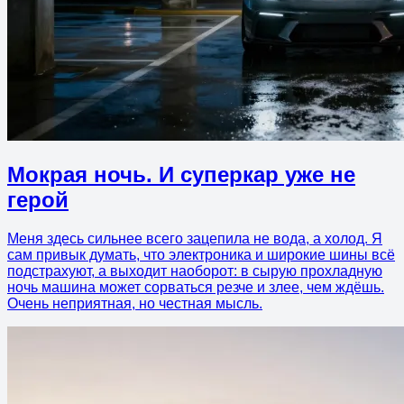
Мокрая ночь. И суперкар уже не
герой
Меня здесь сильнее всего зацепила не вода, а холод. Я
сам привык думать, что электроника и широкие шины всё
подстрахуют, а выходит наоборот: в сырую прохладную
ночь машина может сорваться резче и злее, чем ждёшь.
Очень неприятная, но честная мысль.