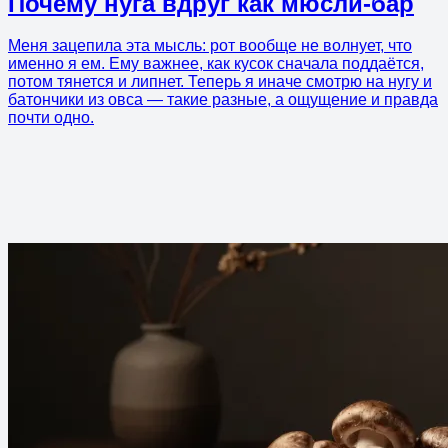
Почему нуга вдруг как мюсли-бар
Меня зацепила эта мысль: рот вообще не волнует, что
именно я ем. Ему важнее, как кусок сначала поддаётся,
потом тянется и липнет. Теперь я иначе смотрю на нугу и
батончики из овса — такие разные, а ощущение и правда
почти одно.