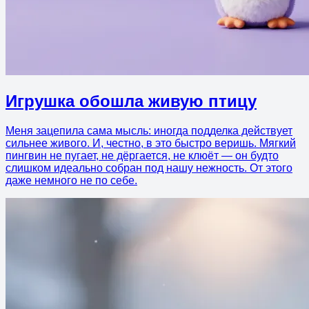
Игрушка обошла живую птицу
Меня зацепила сама мысль: иногда подделка действует
сильнее живого. И, честно, в это быстро веришь. Мягкий
пингвин не пугает, не дёргается, не клюёт — он будто
слишком идеально собран под нашу нежность. От этого
даже немного не по себе.