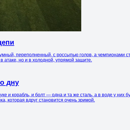
цепи
умный, переполненный, с россыпью голов, а чемпионами ста
в атаке, но и в холодной, упрямой защите.
ко дну
уке и корабль, и болт — одна и та же сталь, а в воде у них
ика, которая вдруг становится очень зримой.