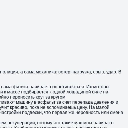
полиция, а сама механика: ветер, нагрузка, срыв, удар. В
нт сама физика начинает сопротивляться. Их моторы
и к массе подбирается к одной лошадиной силе на
йно переносить круг за кругом.
ливают машину в асфальт за счет перепада давления и
чит красиво, пока не вспоминаешь цену. На малой
настройки подвески, что первая же неровность или смена
тем рекуперации, потому что такие машины начинают
трассы. Карбоновые монококи здесь рассчитаны на