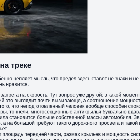
на треке
енно цепляет мысль, что предел здесь ставят не знаки и не 
нь нравится.
запрета на скорость. Тут вопрос уже другой: в какой моме
рий это выглядит почти вызывающе, а соотношение мощност
того, что неподготовленный человек вообще способен споко
ры, тоннели, многосекционные антикрылья буквально вдав
ила становится больше собственной массы автомобиля. Зву
 а на большой требуют такого дорожного просвета и такой 
ьет.
т площадь передней части, размах крыльев и мощность сис
опасности — барьеры, зоны вылета, весь запас прочности 