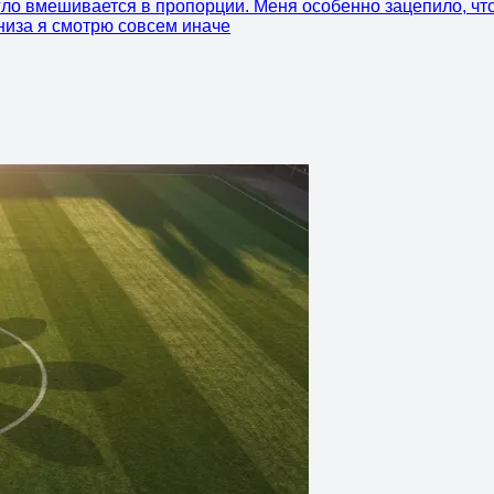
ло вмешивается в пропорции. Меня особенно зацепило, что 
 низа я смотрю совсем иначе