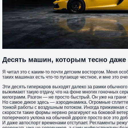
Десять машин, которым тесно даже 
Я читал это с каким-то почти детским восторгом. Меня особ
таких машинах есть что-то пугающе честное, и мне это оче
Эти десять гиперкаров выходят далеко за рамки обычного 
выжимают такую отдачу, что на фоне многих гоночных се
килограмм. Разгон — не просто быстрый. Он уже на грани 
Но самое дикое здесь — аэродинамика. Огромные сплитте
тонкой работы с воздушным потоком. Иногда прижимная с
скорости такие формы нервно реагируют на боковой ветер,
поперечного уклона на обычной дороге просто все это доб
И даже автоспорт временами отступает. Регламенты режу
опережать уже не соперников, а саму инфраструктуру без