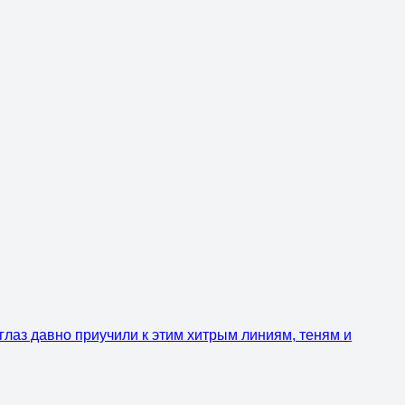
глаз давно приучили к этим хитрым линиям, теням и