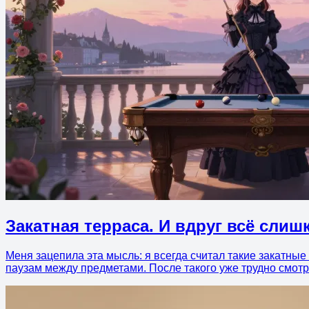
Закатная терраса. И вдруг всё сли
Меня зацепила эта мысль: я всегда считал такие закатные
паузам между предметами. После такого уже трудно смотр