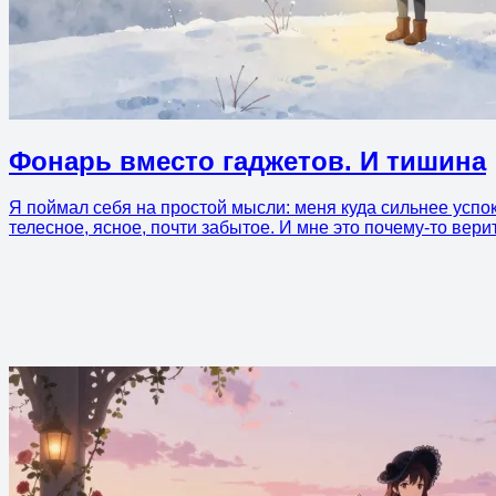
Фонарь вместо гаджетов. И тишина
Я поймал себя на простой мысли: меня куда сильнее успок
телесное, ясное, почти забытое. И мне это почему-то верит