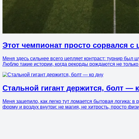
Этот чемпионат просто сорвался с 
Меня здесь сильнее всего цепляет контраст: турнир был ш
Люблю такие истории, когда рекорды рождаются не только 
Стальной гигант держится, болт — 
Меня зацепило, как легко тут ломается бытовая логика: в р
форму и воздух внутри: не магия, не хитрость, просто физ