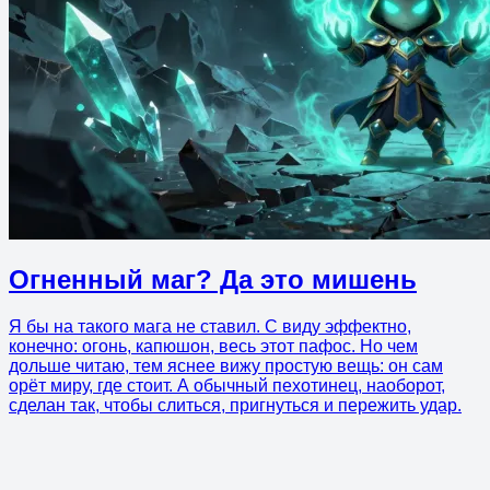
Огненный маг? Да это мишень
Я бы на такого мага не ставил. С виду эффектно,
конечно: огонь, капюшон, весь этот пафос. Но чем
дольше читаю, тем яснее вижу простую вещь: он сам
орёт миру, где стоит. А обычный пехотинец, наоборот,
сделан так, чтобы слиться, пригнуться и пережить удар.