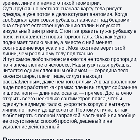
зрение, линии и немного тихой геометрии.
Суть грубая, но честная: сначала карту тела рисует
одежда, а уже потом в дело вступает анатомия. Когда
свободная джинсовая рубашка нависает над бедрами,
она стирает естественную линию талии и опускает
визуальный центр вниз. Стоит заправить ту же рубашку в
пояс, и появляется новая горизонталь. Она как будто
поднимает талию выше, а вместе с ней меняет
соотношение корпуса и ног. Мозг охотнее верит этой
линии, чем реальному телу под тканью.
И тут самое любопытное: меняются не только пропорции,
но и впечатление о человеке. Навыпуск такая рубашка
читается одним сплошным объемом — середина тела
кажется шире, плечи тише, силуэт выходит
расслабленным, даже немного вялым. А в заправленном
виде пояс работает как рамка: плечи выглядят собраннее
и шире, ноги — длиннее, осанка — прямее. Достаточно
открыть всего несколько сантиметров пояса, чтобы
сдвинуть видимую талию, укоротить корпус и вытянуть
линию ног почти до щиколотки. Поэтому стилисты так
любят играть с полной заправкой, частичной или вообще
ее отсутствием: способ простой, дешевый и на
удивление действенный.