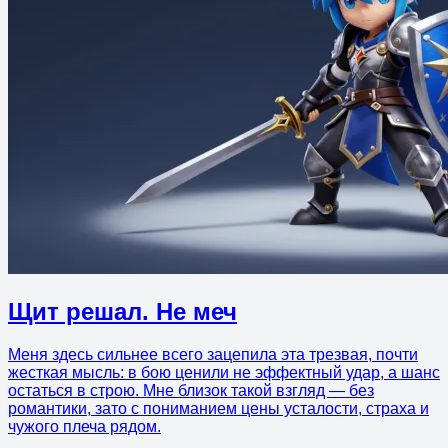
Щит решал. Не меч
Меня здесь сильнее всего зацепила эта трезвая, почти
жесткая мысль: в бою ценили не эффектный удар, а шанс
остаться в строю. Мне близок такой взгляд — без
романтики, зато с пониманием цены усталости, страха и
чужого плеча рядом.