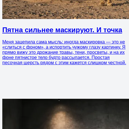
Пятна сильнее маскируют. И точка
Меня зацепила сама мысль: иногда маскировка — это не
«слиться с фоном», а испортить чужому глазу картинку. Я
прямо вижу это дрожание травы, тени, просветы, и на их
фоне пятнистое тело будто рассыпается. Простая
песочная шерсть рядом с этим кажется слишком честной.