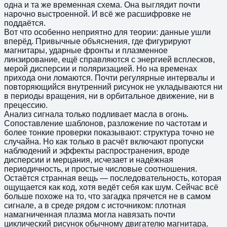
одна и та же временная схема. Она выглядит почти
нарочно выстроенной. И всё же расшифровке не
поддаётся.
Вот что особенно неприятно для теории: данные ушли
вперёд. Привычные объяснения, где фигурируют
магнитары, ударные фронты и плазменное
линзирование, ещё справляются с энергией всплесков,
мерой дисперсии и поляризацией. Но на временах
прихода они ломаются. Почти регулярные интервалы и
повторяющийся внутренний рисунок не укладываются ни
в периоды вращения, ни в орбитальное движение, ни в
прецессию.
Анализ сигнала только подливает масла в огонь.
Сопоставление шаблонов, разложение по частотам и
более тонкие проверки показывают: структура точно не
случайна. Но как только в расчёт включают пропуски
наблюдений и эффекты распространения, вроде
дисперсии и мерцания, исчезает и надёжная
периодичность, и простые числовые соотношения.
Остаётся странная вещь — последовательность, которая
ощущается как код, хотя ведёт себя как шум. Сейчас всё
больше похоже на то, что загадка прячется не в самом
сигнале, а в среде рядом с источником: плотная
намагниченная плазма могла навязать почти
циклический рисунок обычному двигателю магнитара.