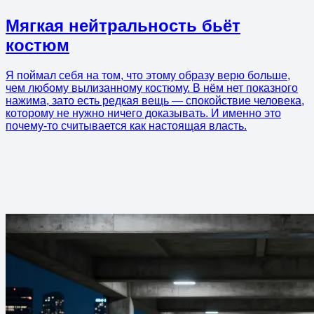
Мягкая нейтральность бьёт
костюм
Я поймал себя на том, что этому образу верю больше,
чем любому вылизанному костюму. В нём нет показного
нажима, зато есть редкая вещь — спокойствие человека,
которому не нужно ничего доказывать. И именно это
почему-то считывается как настоящая власть.