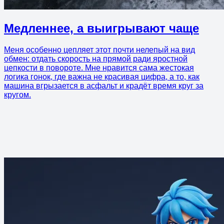
Медленнее, а выигрывают чаще
Меня особенно цепляет этот почти нелепый на вид
обмен: отдать скорость на прямой ради яростной
цепкости в повороте. Мне нравится сама жестокая
логика гонок, где важна не красивая цифра, а то, как
машина вгрызается в асфальт и крадёт время круг за
кругом.