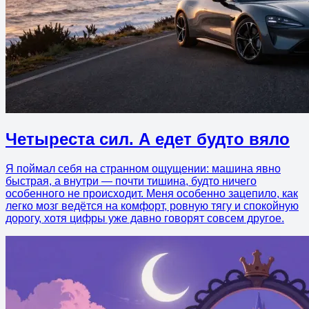
Четыреста сил. А едет будто вяло
Я поймал себя на странном ощущении: машина явно
быстрая, а внутри — почти тишина, будто ничего
особенного не происходит. Меня особенно зацепило, как
легко мозг ведётся на комфорт, ровную тягу и спокойную
дорогу, хотя цифры уже давно говорят совсем другое.