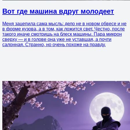
Вот где машина вдруг молодеет
Меня зацепила сама мысль: дело не в новом обвесе и не
в форме кузова, а в том, как ложится свет. Честно, после
такого иначе смотришь на блеск машины. Пара микрон
сверху — и в голове она уже не уставшая, а почти
салонная. Странно, но очень похоже на правду.