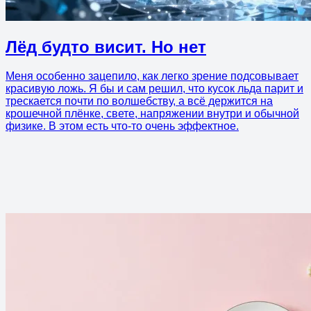
Лёд будто висит. Но нет
Меня особенно зацепило, как легко зрение подсовывает
красивую ложь. Я бы и сам решил, что кусок льда парит и
трескается почти по волшебству, а всё держится на
крошечной плёнке, свете, напряжении внутри и обычной
физике. В этом есть что-то очень эффектное.