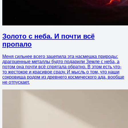
Золото с неба. И почти всё
пропало
Меня сильнее всего зацепила эта насмешка природы:
драгоценные металлы будто подарили Земле с неба, а
потом она почти всё спрятала обратно. В этом есть что-
то жестокое и красивое сразу. И мысль о том, что наши
сокровища родом из древнего космического ада, вообще
не отпускает.