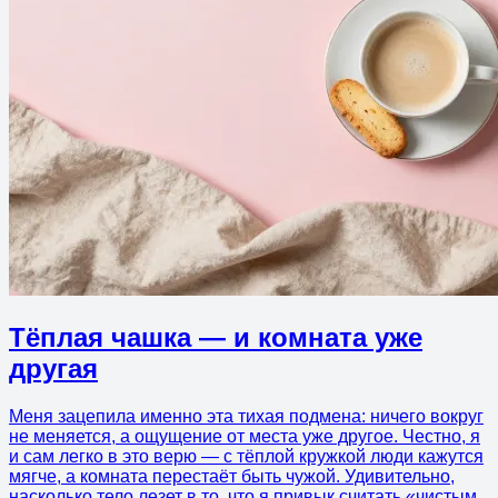
Тёплая чашка — и комната уже
другая
Меня зацепила именно эта тихая подмена: ничего вокруг
не меняется, а ощущение от места уже другое. Честно, я
и сам легко в это верю — с тёплой кружкой люди кажутся
мягче, а комната перестаёт быть чужой. Удивительно,
насколько тело лезет в то, что я привык считать «чистым