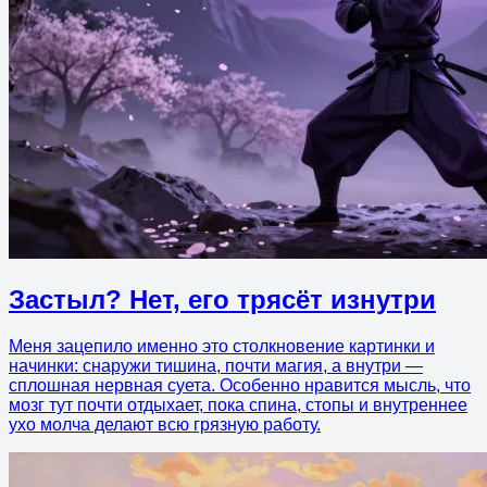
Застыл? Нет, его трясёт изнутри
Меня зацепило именно это столкновение картинки и
начинки: снаружи тишина, почти магия, а внутри —
сплошная нервная суета. Особенно нравится мысль, что
мозг тут почти отдыхает, пока спина, стопы и внутреннее
ухо молча делают всю грязную работу.