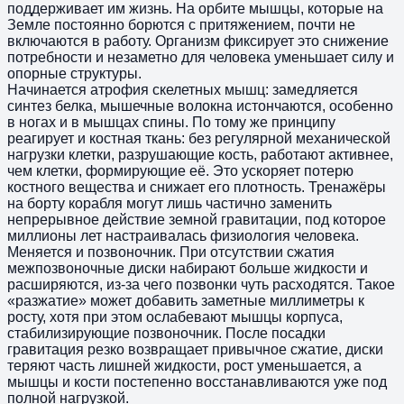
поддерживает им жизнь. На орбите мышцы, которые на
Земле постоянно борются с притяжением, почти не
включаются в работу. Организм фиксирует это снижение
потребности и незаметно для человека уменьшает силу и
опорные структуры.
Начинается атрофия скелетных мышц: замедляется
синтез белка, мышечные волокна истончаются, особенно
в ногах и в мышцах спины. По тому же принципу
реагирует и костная ткань: без регулярной механической
нагрузки клетки, разрушающие кость, работают активнее,
чем клетки, формирующие её. Это ускоряет потерю
костного вещества и снижает его плотность. Тренажёры
на борту корабля могут лишь частично заменить
непрерывное действие земной гравитации, под которое
миллионы лет настраивалась физиология человека.
Меняется и позвоночник. При отсутствии сжатия
межпозвоночные диски набирают больше жидкости и
расширяются, из-за чего позвонки чуть расходятся. Такое
«разжатие» может добавить заметные миллиметры к
росту, хотя при этом ослабевают мышцы корпуса,
стабилизирующие позвоночник. После посадки
гравитация резко возвращает привычное сжатие, диски
теряют часть лишней жидкости, рост уменьшается, а
мышцы и кости постепенно восстанавливаются уже под
полной нагрузкой.