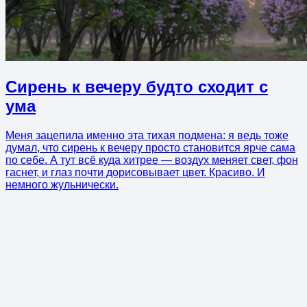
Сирень к вечеру будто сходит с
ума
Меня зацепила именно эта тихая подмена: я ведь тоже
думал, что сирень к вечеру просто становится ярче сама
по себе. А тут всё куда хитрее — воздух меняет свет, фон
гаснет, и глаз почти дорисовывает цвет. Красиво. И
немного жульнически.