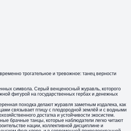
новременно трогательное и тревожное: танец верности
твенных символа. Серый венценосный журавль, которого
ижной фигурой на государственных гербах и денежных
веренная походка делают журавля заметным издалека, как
бищами связывает птицу с плодородной землёй и с водными
хозяйственного достатка и устойчивости экосистем.
ные брачные танцы, которые наблюдатели легко читают
роительстве нации, коллективной дисциплине и
евенском фольклоре, и в современной природоохранной