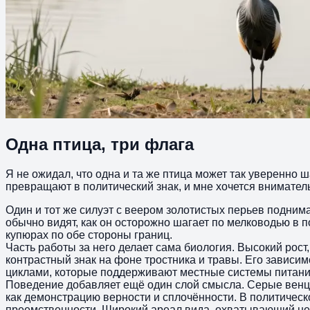
Одна птица, три флага
Я не ожидал, что одна и та же птица может так уверенно ш
превращают в политический знак, и мне хочется внимате
Один и тот же силуэт с веером золотистых перьев подним
обычно видят, как он осторожно шагает по мелководью в 
купюрах по обе стороны границ.
Часть работы за него делает сама биология. Высокий рос
контрастный знак на фоне тростника и травы. Его зависи
циклами, которые поддерживают местные системы питания.
Поведение добавляет ещё один слой смысла. Серые венц
как демонстрацию верности и сплочённости. В политическ
преемственности. Широкий ареал вида, охватывающий нес