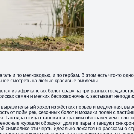
агать и по мелководью, и по гербам. В этом есть что‑то од
льнее смотреть на любые красивые эмблемы.
ается из африканских болот сразу на три разных государс
поисках семян и мелких беспозвоночных, застывает неподв
т, выразительный хохол из жёстких перьев и медленная, вы
мость от пойм рек, сезонных болот и мозаики полей с паст
 Так одна птица становится кратким обозначением сельско
еносные журавли образуют долгие пары и танцуют синхрон
ой символике эти черты идеально ложатся на рассказы о ст
колько соседних государств, а также присутствие и в дер