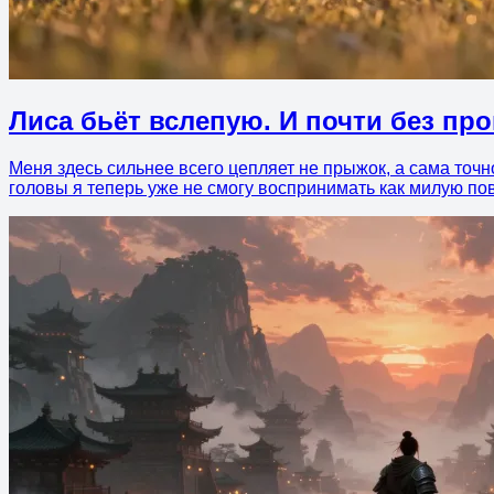
Лиса бьёт вслепую. И почти без пр
Меня здесь сильнее всего цепляет не прыжок, а сама точнос
головы я теперь уже не смогу воспринимать как милую пов