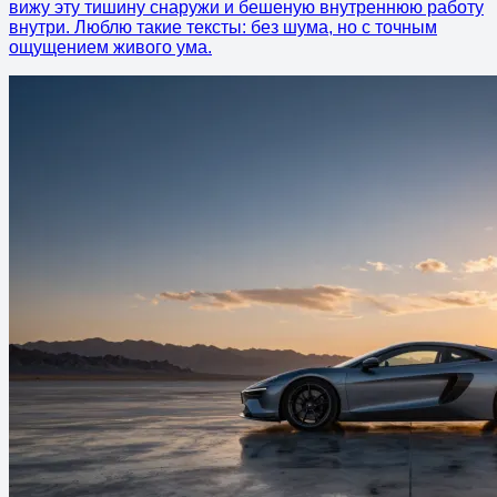
вижу эту тишину снаружи и бешеную внутреннюю работу
внутри. Люблю такие тексты: без шума, но с точным
ощущением живого ума.