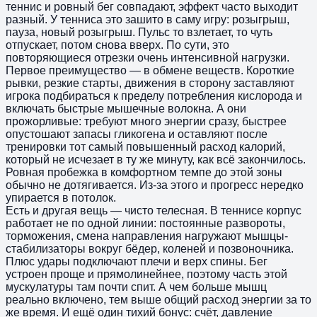
теннис и ровный бег совпадают, эффект часто выходит
разный. У тенниса это зашито в саму игру: розыгрыш,
пауза, новый розыгрыш. Пульс то взлетает, то чуть
отпускает, потом снова вверх. По сути, это
повторяющиеся отрезки очень интенсивной нагрузки.
Первое преимущество — в обмене веществ. Короткие
рывки, резкие старты, движения в сторону заставляют
игрока подбираться к пределу потребления кислорода и
включать быстрые мышечные волокна. А они
прожорливые: требуют много энергии сразу, быстрее
опустошают запасы гликогена и оставляют после
тренировки тот самый повышенный расход калорий,
который не исчезает в ту же минуту, как всё закончилось.
Ровная пробежка в комфортном темпе до этой зоны
обычно не дотягивается. Из-за этого и прогресс нередко
упирается в потолок.
Есть и другая вещь — чисто телесная. В теннисе корпус
работает не по одной линии: постоянные развороты,
торможения, смена направления нагружают мышцы-
стабилизаторы вокруг бёдер, коленей и позвоночника.
Плюс удары подключают плечи и верх спины. Бег
устроен проще и прямолинейнее, поэтому часть этой
мускулатуры там почти спит. А чем больше мышц
реально включено, тем выше общий расход энергии за то
же время. И ещё один тихий бонус: счёт, давление