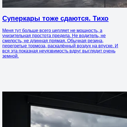
Суперкары тоже сдаются. Тихо
Меня тут больше всего цепляет не мощность, а
унизительная простота предела. Не водитель, не
смелость, не длинная прямая. Обычная резина,
перегретые тормоза, раскалённый воздух на впуске. И
вся эта показная неуязвимость вдруг выглядит очень
земной.