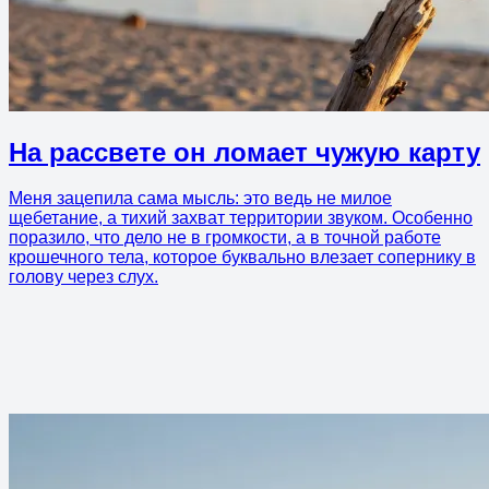
На рассвете он ломает чужую карту
Меня зацепила сама мысль: это ведь не милое
щебетание, а тихий захват территории звуком. Особенно
поразило, что дело не в громкости, а в точной работе
крошечного тела, которое буквально влезает сопернику в
голову через слух.