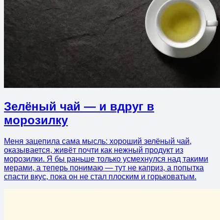
Зелёный чай — и вдруг в
морозилку
Меня зацепила сама мысль: хороший зелёный чай,
оказывается, живёт почти как нежный продукт из
морозилки. Я бы раньше только усмехнулся над такими
мерами, а теперь понимаю — тут не каприз, а попытка
спасти вкус, пока он не стал плоским и горьковатым.