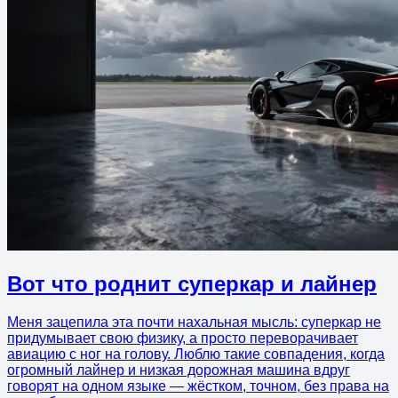
Вот что роднит суперкар и лайнер
Меня зацепила эта почти нахальная мысль: суперкар не
придумывает свою физику, а просто переворачивает
авиацию с ног на голову. Люблю такие совпадения, когда
огромный лайнер и низкая дорожная машина вдруг
говорят на одном языке — жёстком, точном, без права на