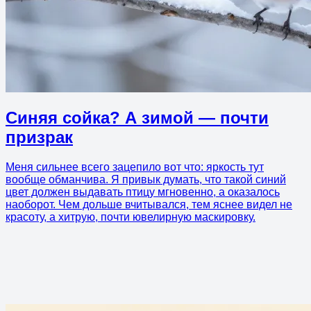
Синяя сойка? А зимой — почти
призрак
Меня сильнее всего зацепило вот что: яркость тут
вообще обманчива. Я привык думать, что такой синий
цвет должен выдавать птицу мгновенно, а оказалось
наоборот. Чем дольше вчитывался, тем яснее видел не
красоту, а хитрую, почти ювелирную маскировку.