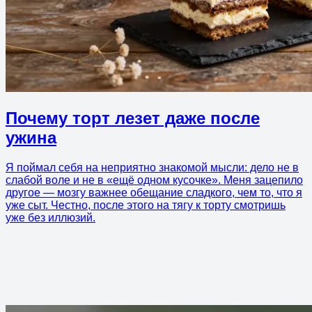
Почему торт лезет даже после
ужина
Я поймал себя на неприятно знакомой мысли: дело не в
слабой воле и не в «ещё одном кусочке». Меня зацепило
другое — мозгу важнее обещание сладкого, чем то, что я
уже сыт. Честно, после этого на тягу к торту смотришь
уже без иллюзий.