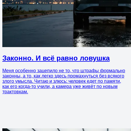
Законно. И всё равно ловушка
Меня особенно зацепило не то, что штрафы формально
законны, а то, как легко здесь промахнуться без всякого
злого умысла. Читаю и злюсь: человек едет по памяти,
как его когда-то учили, а камера уже живёт по новым
трактовкам.