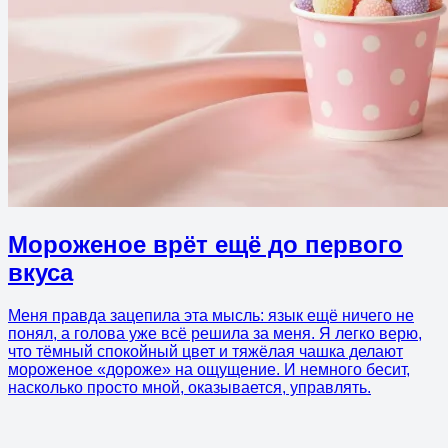
Мороженое врёт ещё до первого
вкуса
Меня правда зацепила эта мысль: язык ещё ничего не
понял, а голова уже всё решила за меня. Я легко верю,
что тёмный спокойный цвет и тяжёлая чашка делают
мороженое «дороже» на ощущение. И немного бесит,
насколько просто мной, оказывается, управлять.