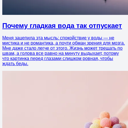
Почему гладкая вода так отпускает
Меня зацепила эта мысль: спокойствие у воды — не
мистика и не романтика, а почти обман зрения для мозга.
Мне даже стало легче от этого. Жизнь может трещать по
швам, а голова все равно на минуту выдыхает, потому
что картинка перед глазами слишком ровная, чтобы
ждать беды.