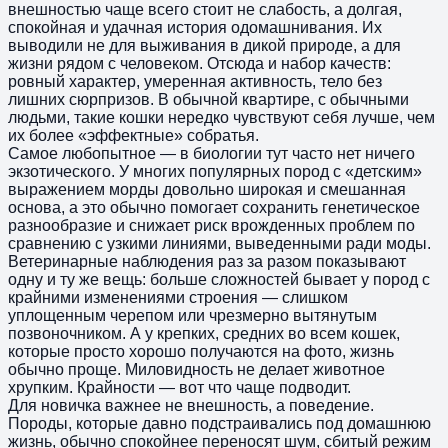
внешностью чаще всего стоит не слабость, а долгая,
спокойная и удачная история одомашнивания. Их
выводили не для выживания в дикой природе, а для
жизни рядом с человеком. Отсюда и набор качеств:
ровный характер, умеренная активность, тело без
лишних сюрпризов. В обычной квартире, с обычными
людьми, такие кошки нередко чувствуют себя лучше, чем
их более «эффектные» собратья.
Самое любопытное — в биологии тут часто нет ничего
экзотического. У многих популярных пород с «детским»
выражением морды довольно широкая и смешанная
основа, а это обычно помогает сохранить генетическое
разнообразие и снижает риск врожденных проблем по
сравнению с узкими линиями, выведенными ради моды.
Ветеринарные наблюдения раз за разом показывают
одну и ту же вещь: больше сложностей бывает у пород с
крайними изменениями строения — слишком
уплощенным черепом или чрезмерно вытянутым
позвоночником. А у крепких, средних во всем кошек,
которые просто хорошо получаются на фото, жизнь
обычно проще. Миловидность не делает животное
хрупким. Крайности — вот что чаще подводит.
Для новичка важнее не внешность, а поведение.
Породы, которые давно подстраивались под домашнюю
жизнь, обычно спокойнее переносят шум, сбитый режим