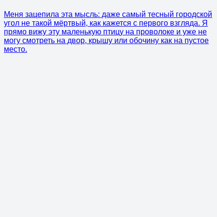
Меня зацепила эта мысль: даже самый тесный городской
угол не такой мёртвый, как кажется с первого взгляда. Я
прямо вижу эту маленькую птицу на проволоке и уже не
могу смотреть на двор, крышу или обочину как на пустое
место.