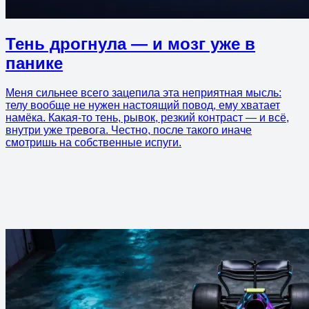
Тень дрогнула — и мозг уже в
панике
Меня сильнее всего зацепила эта неприятная мысль:
телу вообще не нужен настоящий повод, ему хватает
намёка. Какая-то тень, рывок, резкий контраст — и всё,
внутри уже тревога. Честно, после такого иначе
смотришь на собственные испуги.