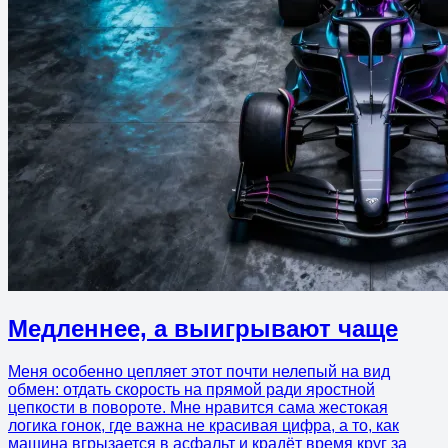
Медленнее, а выигрывают чаще
Меня особенно цепляет этот почти нелепый на вид
обмен: отдать скорость на прямой ради яростной
цепкости в повороте. Мне нравится сама жестокая
логика гонок, где важна не красивая цифра, а то, как
машина вгрызается в асфальт и крадёт время круг за