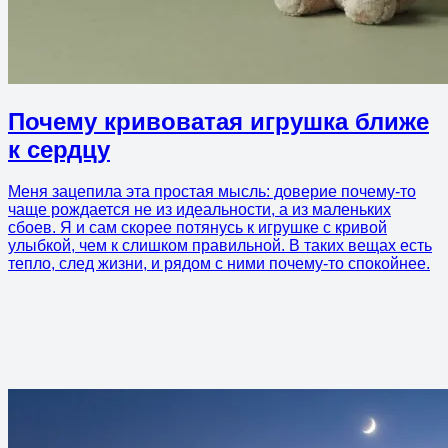
Почему кривоватая игрушка ближе
к сердцу
Меня зацепила эта простая мысль: доверие почему-то
чаще рождается не из идеальности, а из маленьких
сбоев. Я и сам скорее потянусь к игрушке с кривой
улыбкой, чем к слишком правильной. В таких вещах есть
тепло, след жизни, и рядом с ними почему-то спокойнее.