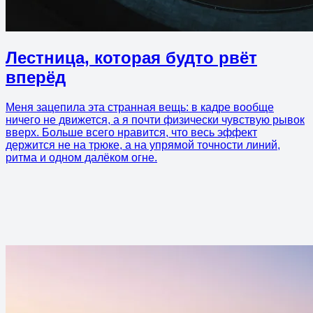
Лестница, которая будто рвёт
вперёд
Меня зацепила эта странная вещь: в кадре вообще
ничего не движется, а я почти физически чувствую рывок
вверх. Больше всего нравится, что весь эффект
держится не на трюке, а на упрямой точности линий,
ритма и одном далёком огне.