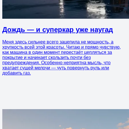
Дождь — и суперкар уже наугад
Меня здесь сильнее всего зацепила не мощность, а
хрупкость всей этой красоты. Читаю и прямо чувствую,
как машина в один момент перестаёт цепляться за
покрытие и начинает скользить почти без
предупреждения. Особенно неприятна мысль, что
хватает сущей мелочи — чуть повернуть руль или
добавить газ.