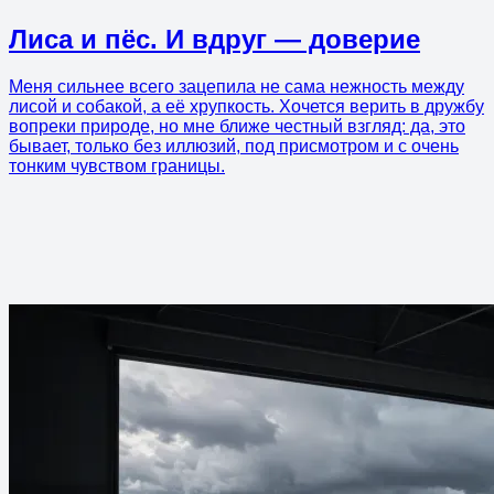
Лиса и пёс. И вдруг — доверие
Меня сильнее всего зацепила не сама нежность между
лисой и собакой, а её хрупкость. Хочется верить в дружбу
вопреки природе, но мне ближе честный взгляд: да, это
бывает, только без иллюзий, под присмотром и с очень
тонким чувством границы.