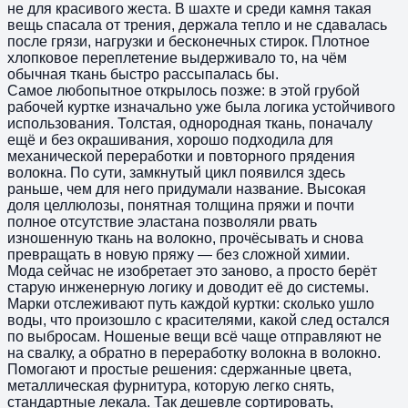
не для красивого жеста. В шахте и среди камня такая
вещь спасала от трения, держала тепло и не сдавалась
после грязи, нагрузки и бесконечных стирок. Плотное
хлопковое переплетение выдерживало то, на чём
обычная ткань быстро рассыпалась бы.
Самое любопытное открылось позже: в этой грубой
рабочей куртке изначально уже была логика устойчивого
использования. Толстая, однородная ткань, поначалу
ещё и без окрашивания, хорошо подходила для
механической переработки и повторного прядения
волокна. По сути, замкнутый цикл появился здесь
раньше, чем для него придумали название. Высокая
доля целлюлозы, понятная толщина пряжи и почти
полное отсутствие эластана позволяли рвать
изношенную ткань на волокно, прочёсывать и снова
превращать в новую пряжу — без сложной химии.
Мода сейчас не изобретает это заново, а просто берёт
старую инженерную логику и доводит её до системы.
Марки отслеживают путь каждой куртки: сколько ушло
воды, что произошло с красителями, какой след остался
по выбросам. Ношеные вещи всё чаще отправляют не
на свалку, а обратно в переработку волокна в волокно.
Помогают и простые решения: сдержанные цвета,
металлическая фурнитура, которую легко снять,
стандартные лекала. Так дешевле сортировать,