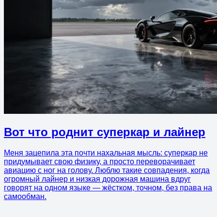
Вот что роднит суперкар и лайнер
Меня зацепила эта почти нахальная мысль: суперкар не
придумывает свою физику, а просто переворачивает
авиацию с ног на голову. Люблю такие совпадения, когда
огромный лайнер и низкая дорожная машина вдруг
говорят на одном языке — жёстком, точном, без права на
самообман.