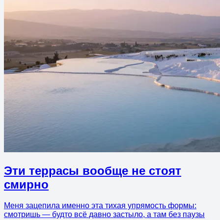
Эти террасы вообще не стоят
смирно
Меня зацепила именно эта тихая упрямость формы:
смотришь — будто всё давно застыло, а там без паузы