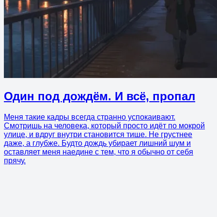
Один под дождём. И всё, пропал
Меня такие кадры всегда странно успокаивают.
Смотришь на человека, который просто идёт по мокрой
улице, и вдруг внутри становится тише. Не грустнее
даже, а глубже. Будто дождь убирает лишний шум и
оставляет меня наедине с тем, что я обычно от себя
прячу.