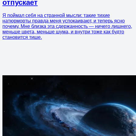
отпускает
Я поймал себя на странной мысли: такие тихие
натюрморты правда меня успокаивают, и теперь ясно
почему. Мне близка эта сдержанность — ничего лишнего,
меньше цвета, меньше шума, и внутри тоже как будто
становится тише.