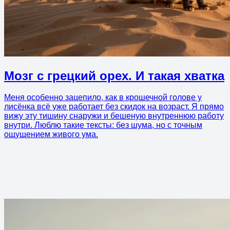
Мозг с грецкий орех. И такая хватка
Меня особенно зацепило, как в крошечной голове у
лисёнка всё уже работает без скидок на возраст. Я прямо
вижу эту тишину снаружи и бешеную внутреннюю работу
внутри. Люблю такие тексты: без шума, но с точным
ощущением живого ума.