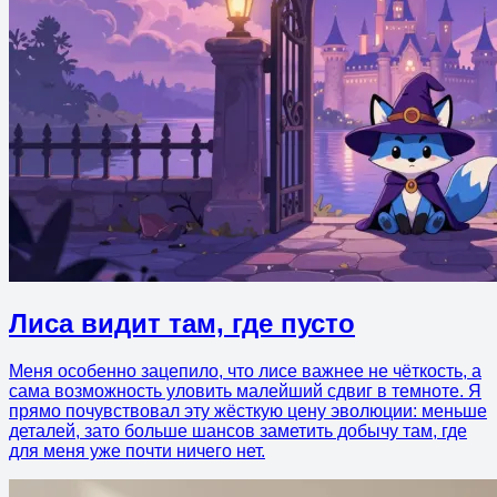
Лиса видит там, где пусто
Меня особенно зацепило, что лисе важнее не чёткость, а
сама возможность уловить малейший сдвиг в темноте. Я
прямо почувствовал эту жёсткую цену эволюции: меньше
деталей, зато больше шансов заметить добычу там, где
для меня уже почти ничего нет.