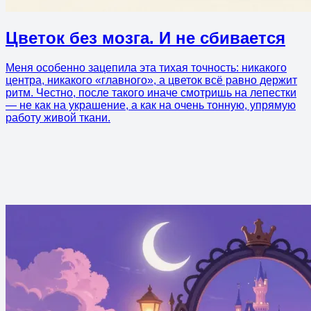
Цветок без мозга. И не сбивается
Меня особенно зацепила эта тихая точность: никакого
центра, никакого «главного», а цветок всё равно держит
ритм. Честно, после такого иначе смотришь на лепестки
— не как на украшение, а как на очень тонную, упрямую
работу живой ткани.