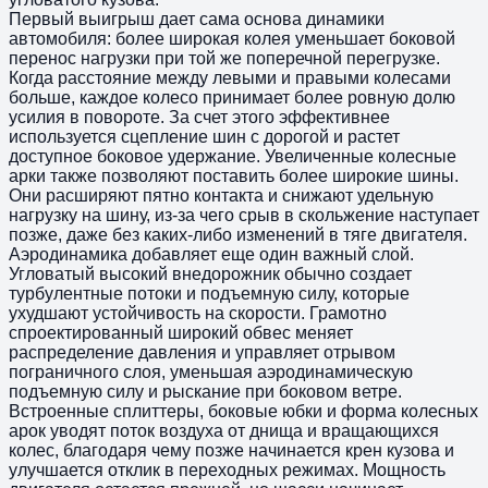
Первый выигрыш дает сама основа динамики
автомобиля: более широкая колея уменьшает боковой
перенос нагрузки при той же поперечной перегрузке.
Когда расстояние между левыми и правыми колесами
больше, каждое колесо принимает более ровную долю
усилия в повороте. За счет этого эффективнее
используется сцепление шин с дорогой и растет
доступное боковое удержание. Увеличенные колесные
арки также позволяют поставить более широкие шины.
Они расширяют пятно контакта и снижают удельную
нагрузку на шину, из-за чего срыв в скольжение наступает
позже, даже без каких-либо изменений в тяге двигателя.
Аэродинамика добавляет еще один важный слой.
Угловатый высокий внедорожник обычно создает
турбулентные потоки и подъемную силу, которые
ухудшают устойчивость на скорости. Грамотно
спроектированный широкий обвес меняет
распределение давления и управляет отрывом
пограничного слоя, уменьшая аэродинамическую
подъемную силу и рыскание при боковом ветре.
Встроенные сплиттеры, боковые юбки и форма колесных
арок уводят поток воздуха от днища и вращающихся
колес, благодаря чему позже начинается крен кузова и
улучшается отклик в переходных режимах. Мощность