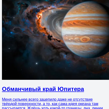
Обманчивый край Юпитера
Меня сильнее всего зацепило даже не отсутствие
твёрдой поверхности, а то, как сама идея океана там
рассыпается. Ждёшь хоть какой-то границы, дна, линии