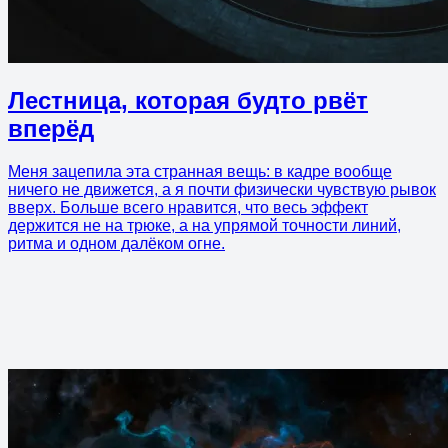
Лестница, которая будто рвёт
вперёд
Меня зацепила эта странная вещь: в кадре вообще
ничего не движется, а я почти физически чувствую рывок
вверх. Больше всего нравится, что весь эффект
держится не на трюке, а на упрямой точности линий,
ритма и одном далёком огне.