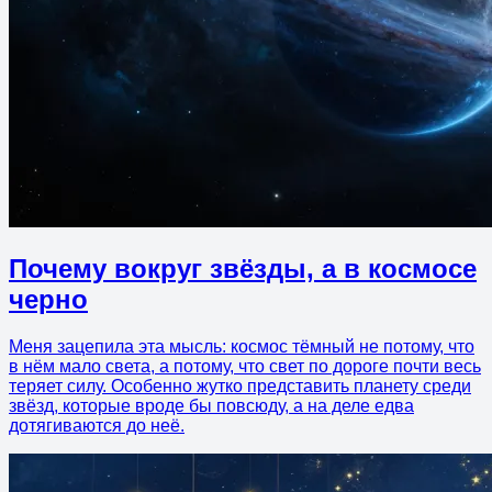
Почему вокруг звёзды, а в космосе
черно
Меня зацепила эта мысль: космос тёмный не потому, что
в нём мало света, а потому, что свет по дороге почти весь
теряет силу. Особенно жутко представить планету среди
звёзд, которые вроде бы повсюду, а на деле едва
дотягиваются до неё.