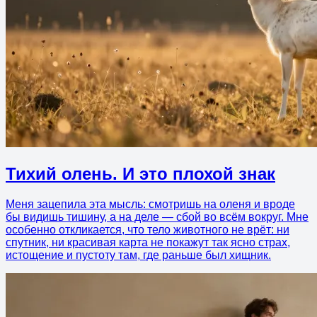
Тихий олень. И это плохой знак
Меня зацепила эта мысль: смотришь на оленя и вроде
бы видишь тишину, а на деле — сбой во всём вокруг. Мне
особенно откликается, что тело животного не врёт: ни
спутник, ни красивая карта не покажут так ясно страх,
истощение и пустоту там, где раньше был хищник.