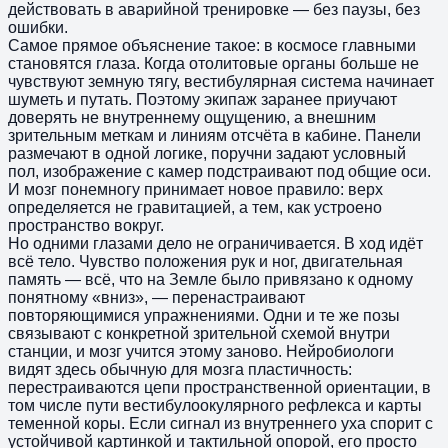
действовать в аварийной тренировке — без паузы, без
ошибки.
Самое прямое объяснение такое: в космосе главными
становятся глаза. Когда отолитовые органы больше не
чувствуют земную тягу, вестибулярная система начинает
шуметь и путать. Поэтому экипаж заранее приучают
доверять не внутреннему ощущению, а внешним
зрительным меткам и линиям отсчёта в кабине. Панели
размечают в одной логике, поручни задают условный
пол, изображение с камер подстраивают под общие оси.
И мозг понемногу принимает новое правило: верх
определяется не гравитацией, а тем, как устроено
пространство вокруг.
Но одними глазами дело не ограничивается. В ход идёт
всё тело. Чувство положения рук и ног, двигательная
память — всё, что на Земле было привязано к одному
понятному «вниз», — перенастраивают
повторяющимися упражнениями. Одни и те же позы
связывают с конкретной зрительной схемой внутри
станции, и мозг учится этому заново. Нейробиологи
видят здесь обычную для мозга пластичность:
перестраиваются цепи пространственной ориентации, в
том числе пути вестибулоокулярного рефлекса и карты
теменной коры. Если сигнал из внутреннего уха спорит с
устойчивой картинкой и тактильной опорой, его просто