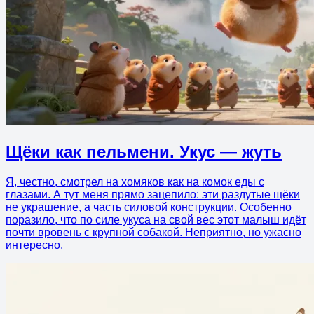
Щёки как пельмени. Укус — жуть
Я, честно, смотрел на хомяков как на комок еды с
глазами. А тут меня прямо зацепило: эти раздутые щёки
не украшение, а часть силовой конструкции. Особенно
поразило, что по силе укуса на свой вес этот малыш идёт
почти вровень с крупной собакой. Неприятно, но ужасно
интересно.