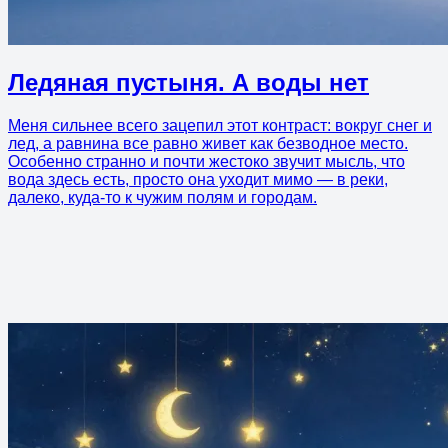
Ледяная пустыня. А воды нет
Меня сильнее всего зацепил этот контраст: вокруг снег и
лед, а равнина все равно живет как безводное место.
Особенно странно и почти жестоко звучит мысль, что
вода здесь есть, просто она уходит мимо — в реки,
далеко, куда-то к чужим полям и городам.