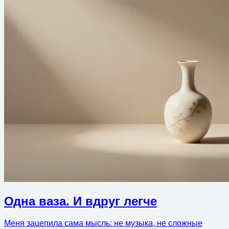
Одна ваза. И вдруг легче
Меня зацепила сама мысль: не музыка, не сложные