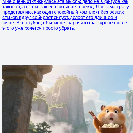
Мне очень откликнулась эта мысль: дело не в фигуре как
таковой, а в том, как её считывает взгляд. Я и сама сразу
представляю, как один спокойный комплект без резких
стыков вдруг собирает силуэт, делает его длиннее и
чище. Всё грубое, объёмное, нарочито фактурное после
этого уже хочется просто убрать.