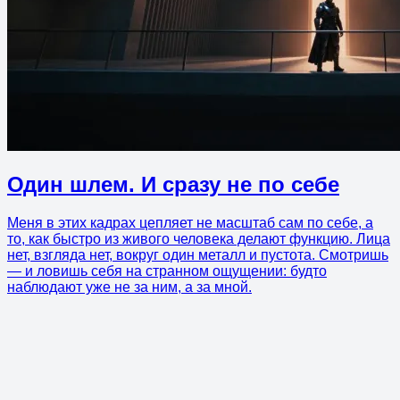
Один шлем. И сразу не по себе
Меня в этих кадрах цепляет не масштаб сам по себе, а
то, как быстро из живого человека делают функцию. Лица
нет, взгляда нет, вокруг один металл и пустота. Смотришь
— и ловишь себя на странном ощущении: будто
наблюдают уже не за ним, а за мной.