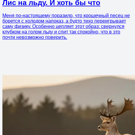
Лис на льду. И хоть бы что
Меня по-настоящему поразило, что крошечный песец не
борется с холодом напоказ, а будто тихо переигрывает
саму физику. Особенно цепляет этот образ: свернулся
клубком на голом льду и спит так спокойно, что в это
почти невозможно поверить.