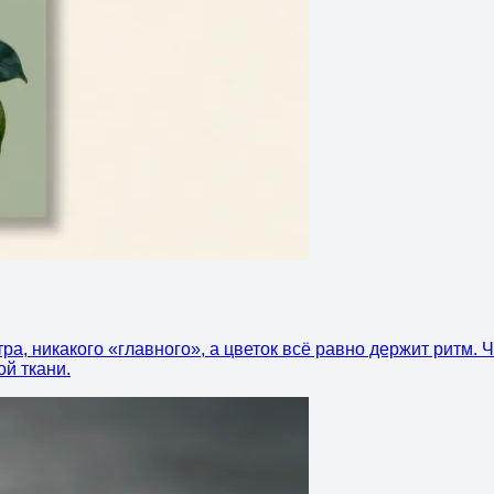
ра, никакого «главного», а цветок всё равно держит ритм. 
ой ткани.