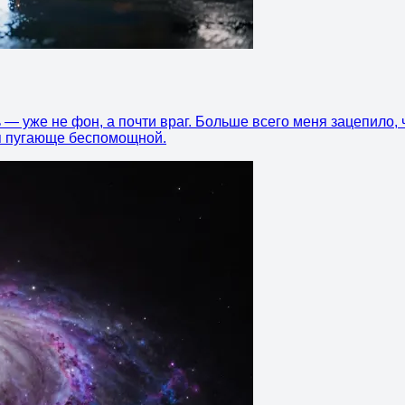
— уже не фон, а почти враг. Больше всего меня зацепило, чт
ся пугающе беспомощной.