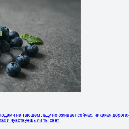
ягодами на тающем льду не оживает сейчас, никакая дорог
аз и чувствуешь ли ты свет.