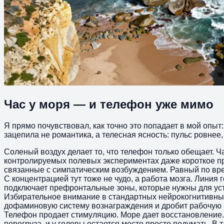
Час у моря — и телефон уже мимо
Я прямо почувствовал, как точно это попадает в мой опыт
зацепила не романтика, а телесная ясность: пульс ровнее
Соленый воздух делает то, что телефон только обещает. Ч
контролируемых полевых экспериментах даже короткое пр
связанные с симпатическим возбуждением. Равный по врем
С концентрацией тут тоже не чудо, а работа мозга. Лини
подключает префронтальные зоны, которые нужны для уст
Избирательное внимание в стандартных нейрокогнитивных 
дофаминовую систему вознаграждения и дробит рабочую 
Телефон продает стимуляцию. Море дает восстановление. У
перегруза, и у головы остается место просто подумать. В 