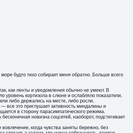
а море будто тихо собирает меня обратно. Больше всего
так, как ленты и уведомления обычно не умеют. В
о уровень кортизола в слюне и ослабляло показатели,
ли либо держались на месте, либо росли.
а — все это приглушает активность миндалины и
ещается в сторону парасимпатического режима.
 бесконечная новизна соцсетей, наоборот, подстегивает
 вовлечение, когда чувства заняты бережно, без
а стихает, а задачи, где нужна собранность, даются