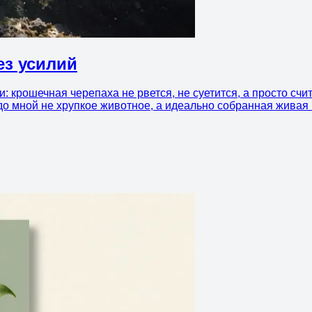
ез усилий
и: крошечная черепаха не рвется, не суетится, а просто сч
едо мной не хрупкое животное, а идеально собранная живая