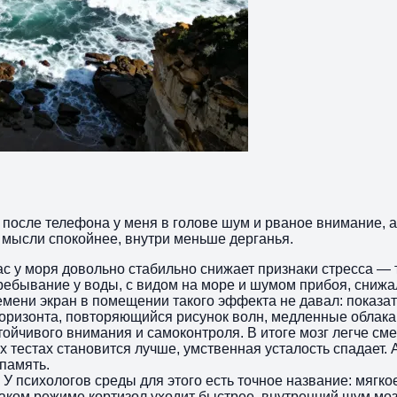
: после телефона у меня в голове шум и рваное внимание, 
, мысли спокойнее, внутри меньше дерганья.
ас у моря довольно стабильно снижает признаки стресса — 
ебывание у воды, с видом на море и шумом прибоя, снижал
ени экран в помещении такого эффекта не давал: показате
я горизонта, повторяющийся рисунок волн, медленные облак
ойчивого внимания и самоконтроля. В итоге мозг легче см
тестах становится лучше, умственная усталость спадает. А
память.
 психологов среды для этого есть точное название: мягкое
таком режиме кортизол уходит быстрее, внутренний шум мозг