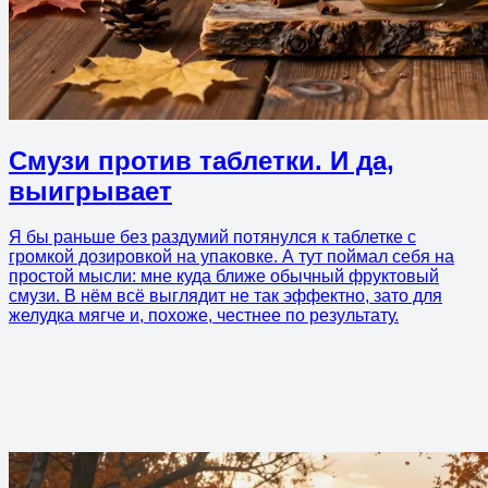
Смузи против таблетки. И да,
выигрывает
Я бы раньше без раздумий потянулся к таблетке с
громкой дозировкой на упаковке. А тут поймал себя на
простой мысли: мне куда ближе обычный фруктовый
смузи. В нём всё выглядит не так эффектно, зато для
желудка мягче и, похоже, честнее по результату.