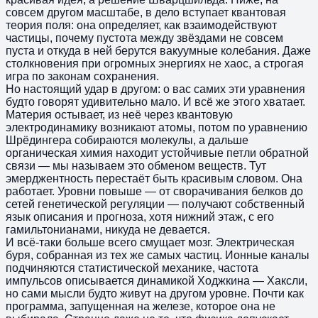
совсем другом масштабе, в дело вступает квантовая
теория поля: она определяет, как взаимодействуют
частицы, почему пустота между звёздами не совсем
пуста и откуда в ней берутся вакуумные колебания. Даже
столкновения при огромных энергиях не хаос, а строгая
игра по законам сохранения.
Но настоящий удар в другом: о вас самих эти уравнения
будто говорят удивительно мало. И всё же этого хватает.
Материя остывает, из неё через квантовую
электродинамику возникают атомы, потом по уравнению
Шрёдингера собираются молекулы, а дальше
органическая химия находит устойчивые петли обратной
связи — мы называем это обменом веществ. Тут
эмерджентность перестаёт быть красивым словом. Она
работает. Уровни повыше — от сворачивания белков до
сетей генетической регуляции — получают собственный
язык описания и прогноза, хотя нижний этаж, с его
гамильтонианами, никуда не девается.
И всё-таки больше всего смущает мозг. Электрическая
буря, собранная из тех же самых частиц. Ионные каналы
подчиняются статистической механике, частота
импульсов описывается динамикой Ходжкина — Хаксли,
но сами мысли будто живут на другом уровне. Почти как
программа, запущенная на железе, которое она не