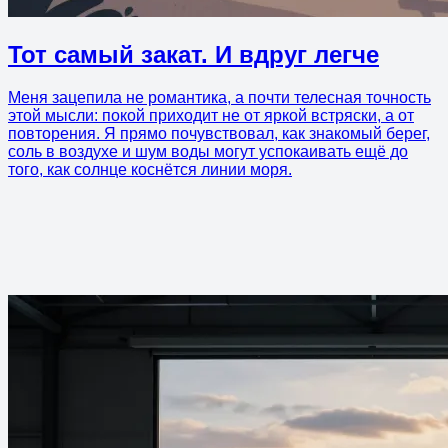
Тот самый закат. И вдруг легче
Меня зацепила не романтика, а почти телесная точность
этой мысли: покой приходит не от яркой встряски, а от
повторения. Я прямо почувствовал, как знакомый берег,
соль в воздухе и шум воды могут успокаивать ещё до
того, как солнце коснётся линии моря.