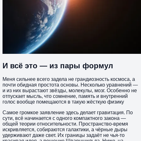
И всё это — из пары формул
Меня сильнее всего задела не грандиозность космоса, а
почти обидная простота основы. Несколько уравнений —
и из них вырастают звёзды, молекулы, мозг. Особенно не
отпускает мысль, что сомнение, память и внутренний
голос вообще помещаются в такую жёсткую физику
Самое громкое заявление здесь делает гравитация. По
сути, всё начинается с одного компактного закона —
общей теории относительности. Пространство-время
искривляется, собираются галактики, а чёрные дыры
удерживают даже свет. Их границы задаёт не чья-то
красивая идея, а решение Шварцшильда. Ниже, на