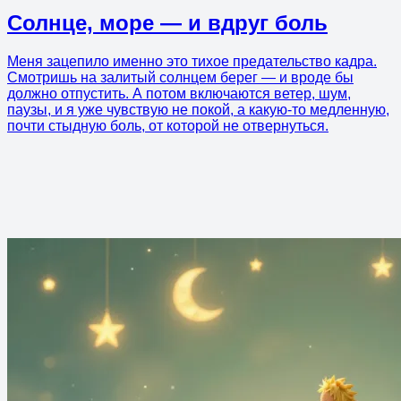
Солнце, море — и вдруг боль
Меня зацепило именно это тихое предательство кадра.
Смотришь на залитый солнцем берег — и вроде бы
должно отпустить. А потом включаются ветер, шум,
паузы, и я уже чувствую не покой, а какую-то медленную,
почти стыдную боль, от которой не отвернуться.