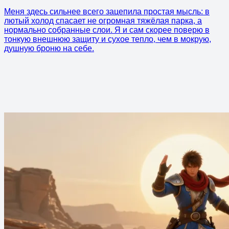
Меня здесь сильнее всего зацепила простая мысль: в
лютый холод спасает не огромная тяжёлая парка, а
нормально собранные слои. Я и сам скорее поверю в
тонкую внешнюю защиту и сухое тепло, чем в мокрую,
душную броню на себе.