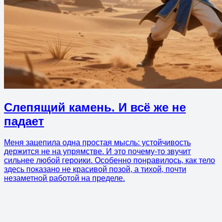
Слепящий камень. И всё же не
падает
Меня зацепила одна простая мысль: устойчивость
держится не на упрямстве. И это почему-то звучит
сильнее любой героики. Особенно понравилось, как тело
здесь показано не красивой позой, а тихой, почти
незаметной работой на пределе.