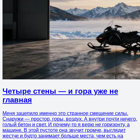
Четыре стены — и гора уже не
главная
Меня зацепило именно это странное смещение силы.
Снаружи — простор, горы, воздух. А внутри почти ничего,
голый бетон и свет. И почему-то я верю не горизонту, а
машине. В этой пустоте она звучит громче, выглядит
жестче и будто занимает больше места, чем есть на