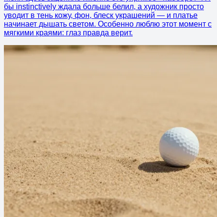
бы instinctively ждала больше белил, а художник просто
уводит в тень кожу, фон, блеск украшений — и платье
начинает дышать светом. Особенно люблю этот момент с
мягкими краями: глаз правда верит.