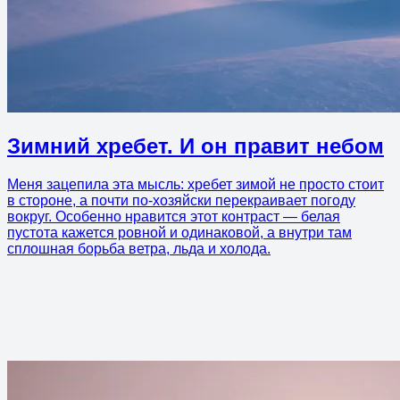
Зимний хребет. И он правит небом
Меня зацепила эта мысль: хребет зимой не просто стоит
в стороне, а почти по-хозяйски перекраивает погоду
вокруг. Особенно нравится этот контраст — белая
пустота кажется ровной и одинаковой, а внутри там
сплошная борьба ветра, льда и холода.