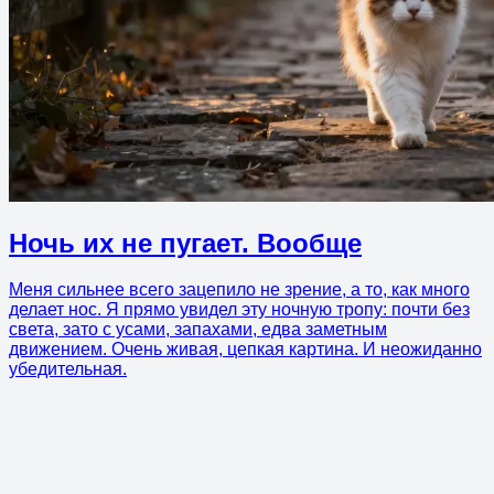
Ночь их не пугает. Вообще
Меня сильнее всего зацепило не зрение, а то, как много
делает нос. Я прямо увидел эту ночную тропу: почти без
света, зато с усами, запахами, едва заметным
движением. Очень живая, цепкая картина. И неожиданно
убедительная.