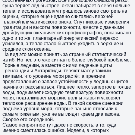
собственных прогнозов. Всё произошло слишком резко:
суша теряет лёд быстрее, океан забирает в себя больше
тепла, и исследователям пришлось заново смотреть на
оценки, которые ещё недавно считались верхней
планкой климатического риска. Спутниковые измерения
гравитации и высоты поверхности, вместе с данными
дрейфующих океанических профилографов, показывают
одно и то же: планетарный энергетический перекос
усилился, а тепло стало быстрее уходить в верхние и
средние слои океана.
На вид это можно принять за странный статистический
изгиб. Но нет, это уже сигнал о более глубокой проблеме.
Горные ледники, а вместе с ними ледяные щиты
Гренландии и Антарктиды, теряют массу такими
темпами, что уровень моря растёт, а прежние
представления о запасе устойчивости у ледяных щитов
начинают рассыпаться. Лишнее тепло, запертое в толще
воды, поднимает исходную температуру поверхности
моря, подталкивает морские волны жары и ускоряет
тепловое расширение воды. В такой связке сценарии
подъёма уровня моря, которые раньше относили к
самым тяжёлым, уже не выглядят краем диапазона.
Скорее его серединой.
Самое неприятное тут даже не скорость, а то, куда
именно сместилась ошибка. Модели, в которых