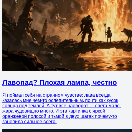
Лавопад? Плохая лампа, честно
Я поймал себя на странном чувстве: лава всегда
казалась мне чем-то ослепительным, почти как кусок
солнца под землёй. А тут всё наоборот — света мало,
жара чудовищно много. И эта картинка с яркой
оранжевой полосой и тьмой в двух шагах почему-то
зацепила сильнее всего.