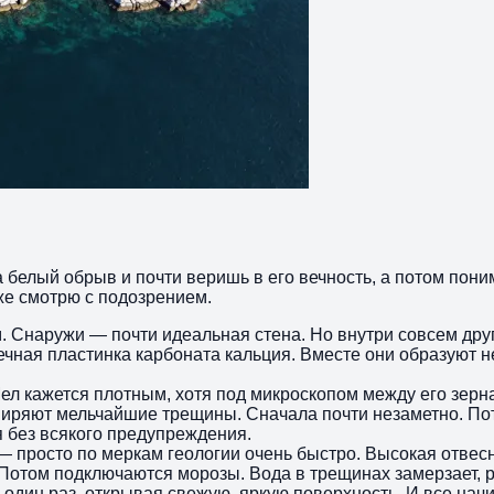
 белый обрыв и почти веришь в его вечность, а потом пон
же смотрю с подозрением.
. Снаружи — почти идеальная стена. Но внутри совсем дру
чная пластинка карбоната кальция. Вместе они образуют не
 Мел кажется плотным, хотя под микроскопом между его зер
сширяют мельчайшие трещины. Сначала почти незаметно. П
я без всякого предупреждения.
— просто по меркам геологии очень быстро. Высокая отвесн
Потом подключаются морозы. Вода в трещинах замерзает, р
а один раз, открывая свежую, яркую поверхность. И все на