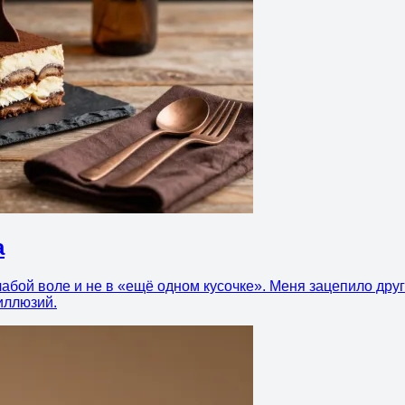
а
абой воле и не в «ещё одном кусочке». Меня зацепило друг
 иллюзий.