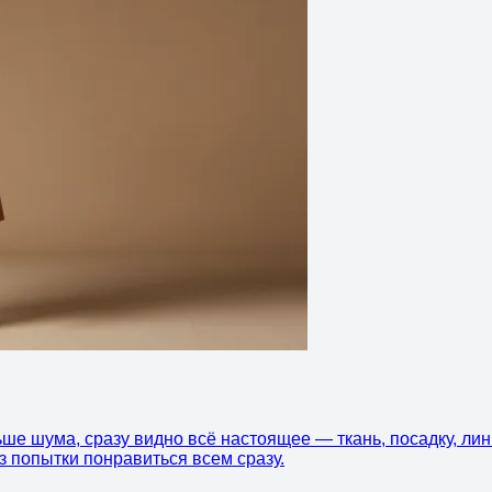
ньше шума, сразу видно всё настоящее — ткань, посадку, л
з попытки понравиться всем сразу.