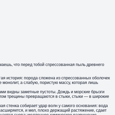
имаешь, что перед тобой спрессованная пыль древнего
гая история: порода сложена из спрессованных оболочек
 монолит, а слабую, пористую массу, которая лишь
нами видны заметные пустоты. Дождь и морские брызги
отом трещины превращаются в стыки, стыки — в широкие
ая стенка собирает удар волн у самого основания: вода
асширяется, и мел, плохо держащий растяжение, сдает
чинается снова: медленное химическое разрушение