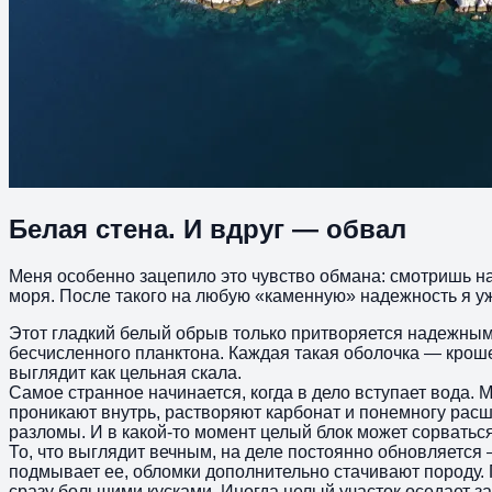
Белая стена. И вдруг — обвал
Меня особенно зацепило это чувство обмана: смотришь на
моря. После такого на любую «каменную» надежность я у
Этот гладкий белый обрыв только притворяется надежным
бесчисленного планктона. Каждая такая оболочка — кроше
выглядит как цельная скала.
Самое странное начинается, когда в дело вступает вода.
проникают внутрь, растворяют карбонат и понемногу ра
разломы. И в какой-то момент целый блок может сорватьс
То, что выглядит вечным, на деле постоянно обновляется 
подмывает ее, обломки дополнительно стачивают породу. 
сразу большими кусками. Иногда целый участок оседает з