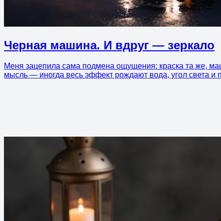
Черная машина. И вдруг — зеркало
Меня зацепила сама подмена ощущения: краска та же, маши
мысль — иногда весь эффект рождают вода, угол света и 