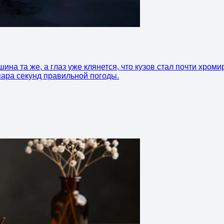
на та же, а глаз уже клянется, что кузов стал почти хром
пара секунд правильной погоды.