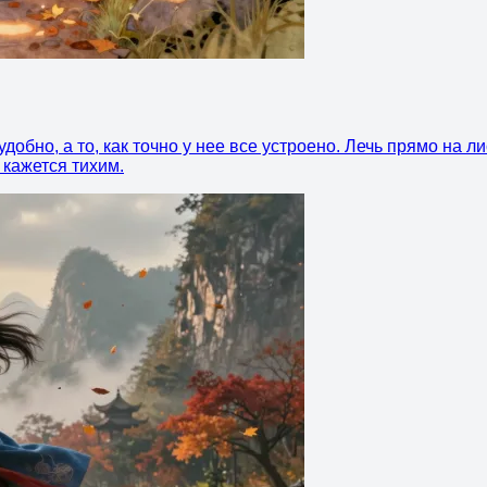
добно, а то, как точно у нее все устроено. Лечь прямо на л
 кажется тихим.