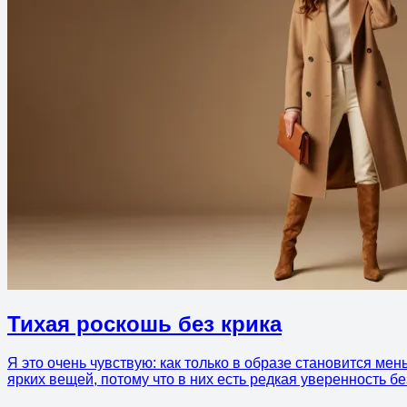
Тихая роскошь без крика
Я это очень чувствую: как только в образе становится ме
ярких вещей, потому что в них есть редкая уверенность бе