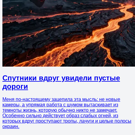
Спутники вдруг увидели пустые
дороги
Меня по-настоящему зацепила эта мысль: не новые
камеры, а упрямая работа с шумом вытаскивает из
темноты жизнь, которую обычно никто не замечает.
Особенно сильно действует образ слабых огней, из
которых вдруг проступают тропы, лачуги и целые полосы
окраин.