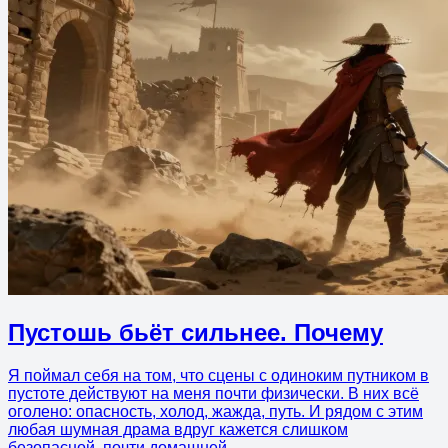
Пустошь бьёт сильнее. Почему
Я поймал себя на том, что сцены с одиноким путником в
пустоте действуют на меня почти физически. В них всё
оголено: опасность, холод, жажда, путь. И рядом с этим
любая шумная драма вдруг кажется слишком
безопасной, почти домашней.