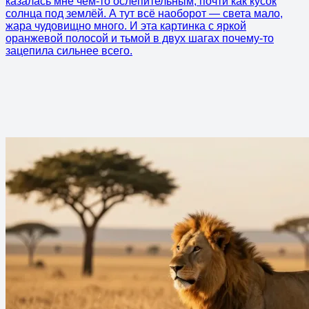
казалась мне чем-то ослепительным, почти как кусок
солнца под землёй. А тут всё наоборот — света мало,
жара чудовищно много. И эта картинка с яркой
оранжевой полосой и тьмой в двух шагах почему-то
зацепила сильнее всего.