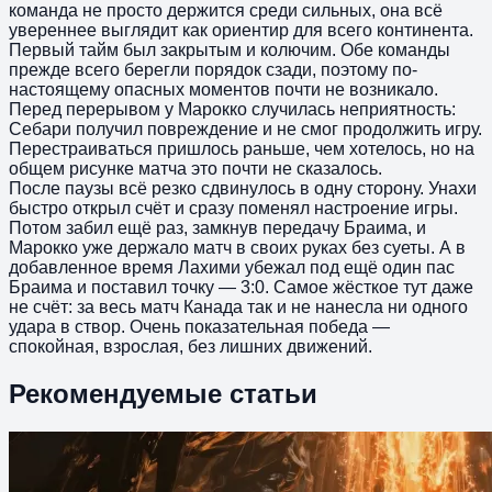
команда не просто держится среди сильных, она всё
увереннее выглядит как ориентир для всего континента.
Первый тайм был закрытым и колючим. Обе команды
прежде всего берегли порядок сзади, поэтому по-
настоящему опасных моментов почти не возникало.
Перед перерывом у Марокко случилась неприятность:
Себари получил повреждение и не смог продолжить игру.
Перестраиваться пришлось раньше, чем хотелось, но на
общем рисунке матча это почти не сказалось.
После паузы всё резко сдвинулось в одну сторону. Унахи
быстро открыл счёт и сразу поменял настроение игры.
Потом забил ещё раз, замкнув передачу Браима, и
Марокко уже держало матч в своих руках без суеты. А в
добавленное время Лахими убежал под ещё один пас
Браима и поставил точку — 3:0. Самое жёсткое тут даже
не счёт: за весь матч Канада так и не нанесла ни одного
удара в створ. Очень показательная победа —
спокойная, взрослая, без лишних движений.
Рекомендуемые статьи