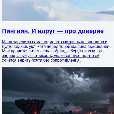
Пингвин. И вдруг — про доверие
Меня зацепила сама подмена: смотришь на пингвина и
будто видишь уют, хотя перед тобой машина выживания.
Мне нравится эта мысль — бренды берут не «милого
зверя», а чужую стойкость, упакованную так, что ей
хочется верить почти без сопротивления.