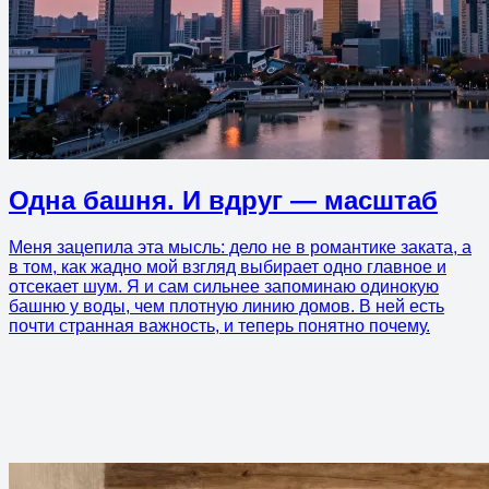
Одна башня. И вдруг — масштаб
Меня зацепила эта мысль: дело не в романтике заката, а
в том, как жадно мой взгляд выбирает одно главное и
отсекает шум. Я и сам сильнее запоминаю одинокую
башню у воды, чем плотную линию домов. В ней есть
почти странная важность, и теперь понятно почему.