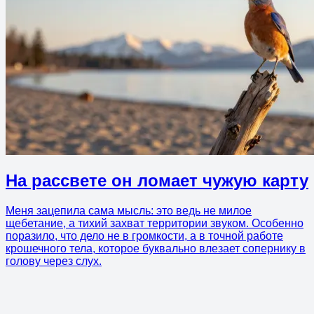
На рассвете он ломает чужую карту
Меня зацепила сама мысль: это ведь не милое
щебетание, а тихий захват территории звуком. Особенно
поразило, что дело не в громкости, а в точной работе
крошечного тела, которое буквально влезает сопернику в
голову через слух.