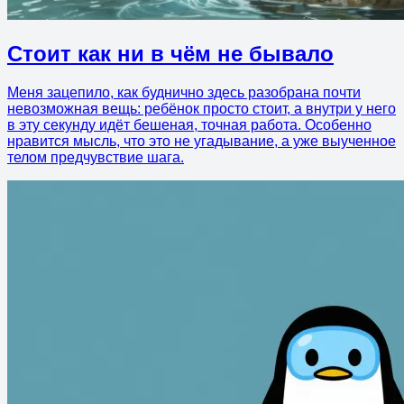
Стоит как ни в чём не бывало
Меня зацепило, как буднично здесь разобрана почти
невозможная вещь: ребёнок просто стоит, а внутри у него
в эту секунду идёт бешеная, точная работа. Особенно
нравится мысль, что это не угадывание, а уже выученное
телом предчувствие шага.