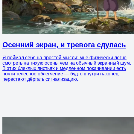
Осенний экран, и тревога сдулась
Я поймал себя на простой мысли: мне физически легче
смотреть на тихую осень, чем на обычный экранный шум.
В этих блеклых листьях и медленном покачивании есть
почти телесное облегчение — будто внутри наконец
перестают дёргать сигнализацию.