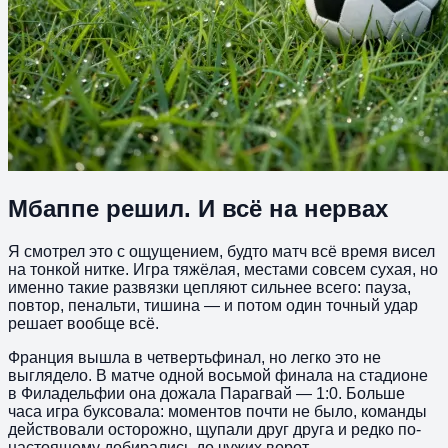
Мбаппе решил. И всё на нервах
Я смотрел это с ощущением, будто матч всё время висел
на тонкой нитке. Игра тяжёлая, местами совсем сухая, но
именно такие развязки цепляют сильнее всего: пауза,
повтор, пенальти, тишина — и потом один точный удар
решает вообще всё.
Франция вышла в четвертьфинал, но легко это не
выглядело. В матче одной восьмой финала на стадионе
в Филадельфии она дожала Парагвай — 1:0. Больше
часа игра буксовала: моментов почти не было, команды
действовали осторожно, щупали друг друга и редко по-
настоящему добирались до чужих ворот.