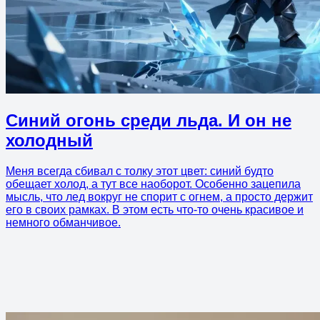
Синий огонь среди льда. И он не
холодный
Меня всегда сбивал с толку этот цвет: синий будто
обещает холод, а тут все наоборот. Особенно зацепила
мысль, что лед вокруг не спорит с огнем, а просто держит
его в своих рамках. В этом есть что-то очень красивое и
немного обманчивое.