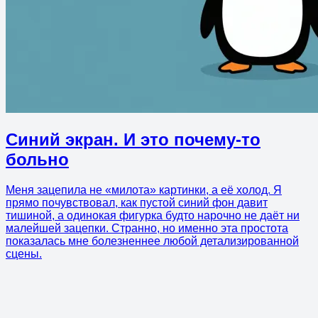
Синий экран. И это почему-то
больно
Меня зацепила не «милота» картинки, а её холод. Я
прямо почувствовал, как пустой синий фон давит
тишиной, а одинокая фигурка будто нарочно не даёт ни
малейшей зацепки. Странно, но именно эта простота
показалась мне болезненнее любой детализированной
сцены.