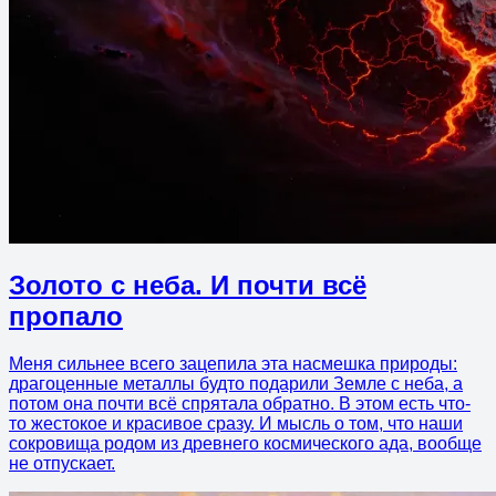
Золото с неба. И почти всё
пропало
Меня сильнее всего зацепила эта насмешка природы:
драгоценные металлы будто подарили Земле с неба, а
потом она почти всё спрятала обратно. В этом есть что-
то жестокое и красивое сразу. И мысль о том, что наши
сокровища родом из древнего космического ада, вообще
не отпускает.