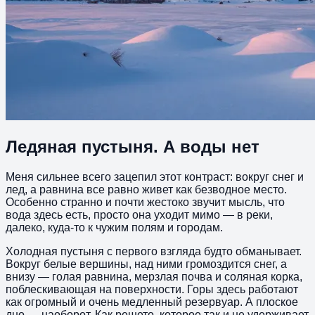
Ледяная пустыня. А воды нет
Меня сильнее всего зацепил этот контраст: вокруг снег и
лед, а равнина все равно живет как безводное место.
Особенно странно и почти жестоко звучит мысль, что
вода здесь есть, просто она уходит мимо — в реки,
далеко, куда-то к чужим полям и городам.
Холодная пустыня с первого взгляда будто обманывает.
Вокруг белые вершины, над ними громоздится снег, а
внизу — голая равнина, мерзлая почва и соляная корка,
поблескивающая на поверхности. Горы здесь работают
как огромный и очень медленный резервуар. А плоское
дно — наоборот. Как решето, которое так и не удерживает