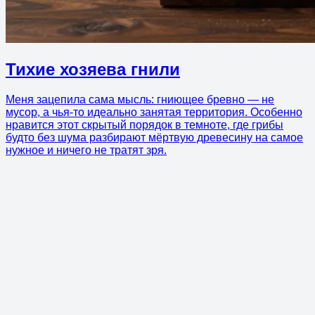
Тихие хозяева гнили
Меня зацепила сама мысль: гниющее бревно — не
мусор, а чья-то идеально занятая территория. Особенно
нравится этот скрытый порядок в темноте, где грибы
будто без шума разбирают мёртвую древесину на самое
нужное и ничего не тратят зря.