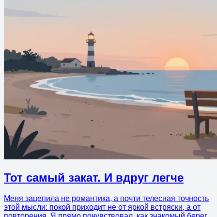
Тот самый закат. И вдруг легче
Меня зацепила не романтика, а почти телесная точность
этой мысли: покой приходит не от яркой встряски, а от
повторения. Я прямо почувствовал, как знакомый берег,