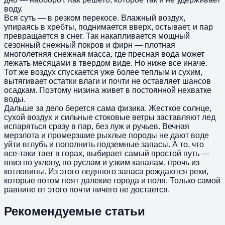
воду.
Вся суть — в резком перекосе. Влажный воздух,
упираясь в хребты, поднимается вверх, остывает, и пар
превращается в снег. Так накапливается мощный
сезонный снежный покров и фирн — плотная
многолетняя снежная масса, где пресная вода может
лежать месяцами в твердом виде. Но ниже все иначе.
Тот же воздух спускается уже более теплым и сухим,
вытягивает остатки влаги и почти не оставляет шансов
осадкам. Поэтому низина живет в постоянной нехватке
воды.
Дальше за дело берется сама физика. Жесткое солнце,
сухой воздух и сильные стоковые ветры заставляют лед
испаряться сразу в пар, без луж и ручьев. Вечная
мерзлота и промерзшие рыхлые породы не дают воде
уйти вглубь и пополнить подземные запасы. А то, что
все-таки тает в горах, выбирает самый простой путь —
вниз по уклону, по руслам и узким каналам, прочь из
котловины. Из этого ледяного запаса рождаются реки,
которые потом поят далекие города и поля. Только самой
равнине от этого почти ничего не достается.
Рекомендуемые статьи