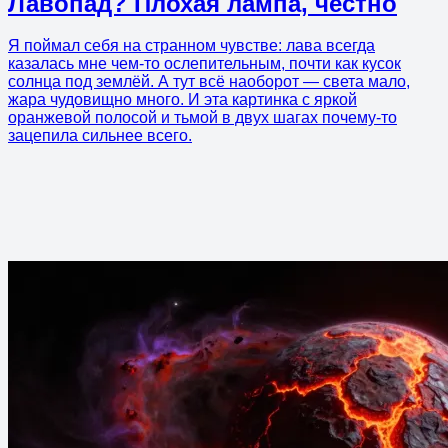
Лавопад? Плохая лампа, честно
Я поймал себя на странном чувстве: лава всегда
казалась мне чем-то ослепительным, почти как кусок
солнца под землёй. А тут всё наоборот — света мало,
жара чудовищно много. И эта картинка с яркой
оранжевой полосой и тьмой в двух шагах почему-то
зацепила сильнее всего.