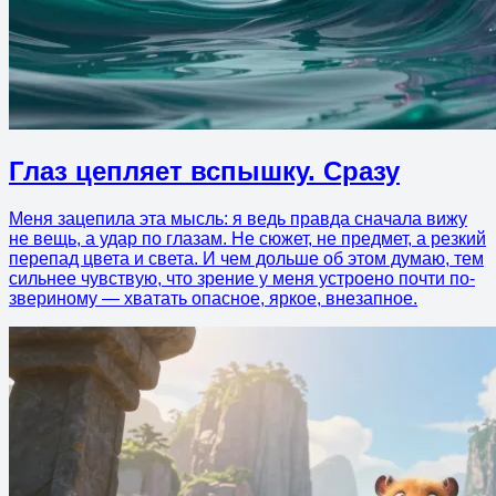
Глаз цепляет вспышку. Сразу
Меня зацепила эта мысль: я ведь правда сначала вижу
не вещь, а удар по глазам. Не сюжет, не предмет, а резкий
перепад цвета и света. И чем дольше об этом думаю, тем
сильнее чувствую, что зрение у меня устроено почти по-
звериному — хватать опасное, яркое, внезапное.