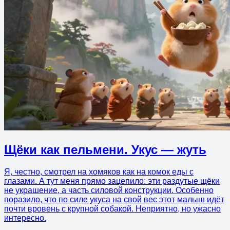
Щёки как пельмени. Укус — жуть
Я, честно, смотрел на хомяков как на комок еды с
глазами. А тут меня прямо зацепило: эти раздутые щёки
не украшение, а часть силовой конструкции. Особенно
поразило, что по силе укуса на свой вес этот малыш идёт
почти вровень с крупной собакой. Неприятно, но ужасно
интересно.