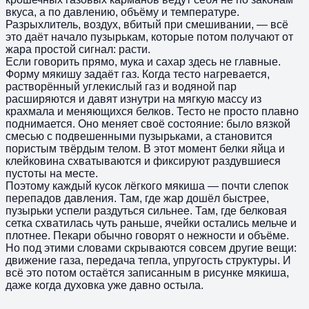
вкуса, а по давлению, объёму и температуре.
Разрыхлитель, воздух, вбитый при смешивании, — всё
это даёт начало пузырькам, которые потом получают от
жара простой сигнал: расти.
Если говорить прямо, мука и сахар здесь не главные.
Форму мякишу задаёт газ. Когда тесто нагревается,
растворённый углекислый газ и водяной пар
расширяются и давят изнутри на мягкую массу из
крахмала и меняющихся белков. Тесто не просто плавно
поднимается. Оно меняет своё состояние: было вязкой
смесью с подвешенными пузырьками, а становится
пористым твёрдым телом. В этот момент белки яйца и
клейковина схватываются и фиксируют раздувшиеся
пустоты на месте.
Поэтому каждый кусок лёгкого мякиша — почти слепок
перепадов давления. Там, где жар дошёл быстрее,
пузырьки успели раздуться сильнее. Там, где белковая
сетка схватилась чуть раньше, ячейки остались мельче и
плотнее. Пекари обычно говорят о нежности и объёме.
Но под этими словами скрываются совсем другие вещи:
движение газа, передача тепла, упругость структуры. И
всё это потом остаётся записанным в рисунке мякиша,
даже когда духовка уже давно остыла.