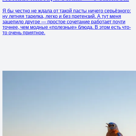
Я бы честно не ждала от такой пасты ничего серьёзного:
ну летняя тарелка, легко и без претензий. А тут меня
зацепило другое — простое сочетание работает почти
точнее, чем модные «полезные» блюда. В этом есть что-
то очень приятное.