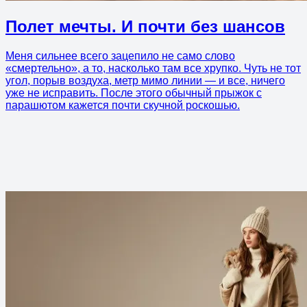
Полет мечты. И почти без шансов
Меня сильнее всего зацепило не само слово
«смертельно», а то, насколько там все хрупко. Чуть не тот
угол, порыв воздуха, метр мимо линии — и все, ничего
уже не исправить. После этого обычный прыжок с
парашютом кажется почти скучной роскошью.