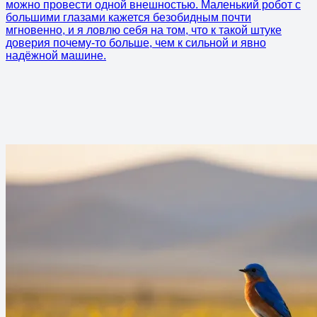
можно провести одной внешностью. Маленький робот с
большими глазами кажется безобидным почти
мгновенно, и я ловлю себя на том, что к такой штуке
доверия почему-то больше, чем к сильной и явно
надёжной машине.