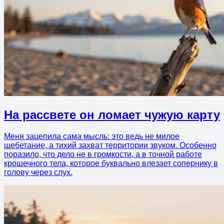
На рассвете он ломает чужую карту
Меня зацепила сама мысль: это ведь не милое
щебетание, а тихий захват территории звуком. Особенно
поразило, что дело не в громкости, а в точной работе
крошечного тела, которое буквально влезает сопернику в
голову через слух.