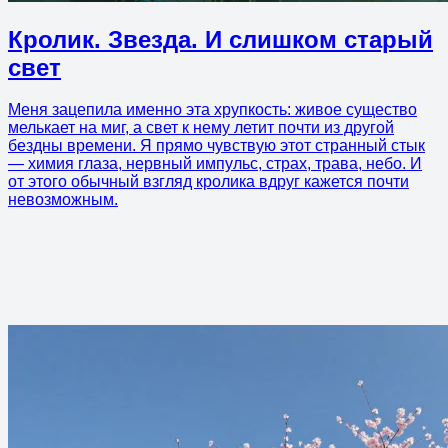
Кролик. Звезда. И слишком старый
свет
Меня зацепила именно эта хрупкость: живое существо
мелькает на миг, а свет к нему летит почти из другой
бездны времени. Я прямо чувствую этот странный стык
— химия глаза, нервный импульс, страх, трава, небо. И
от этого обычный взгляд кролика вдруг кажется почти
невозможным.