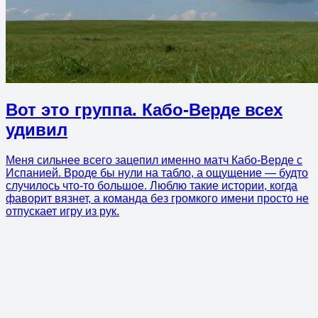
Вот это группа. Кабо-Верде всех
удивил
Меня сильнее всего зацепил именно матч Кабо-Верде с
Испанией. Вроде бы нули на табло, а ощущение — будто
случилось что-то большое. Люблю такие истории, когда
фаворит вязнет, а команда без громкого имени просто не
отпускает игру из рук.