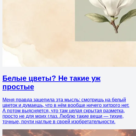
Белые цветы? Не такие уж
простые
Меня правда зацепила эта мысль: смотришь на белый
цветок и думаешь, что в нём вообще ничего хитрого нет.
А потом выясняется, что там целая скрытая разметка,
просто не для моих глаз. Люблю такие вещи — тихие,
точные, почти наглые в своей изобретательности.