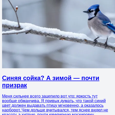
Синяя сойка? А зимой — почти
призрак
Меня сильнее всего зацепило вот что: яркость тут
вообще обманчива. Я привык думать, что такой синий
цвет должен выдавать птицу мгновенно, а оказалось
наоборот. Чем дольше вчитывался, тем яснее видел не
красоту, а хитрую, почти ювелирную маскировку.