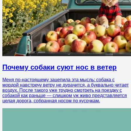
Почему собаки суют нос в ветер
Меня по-настоящему зацепила эта мысль: собака с
мордой навстречу ветру не дурачится, а буквально читает
воздух. После такого уже трудно смотреть на поездку с
собакой как раньше — слишком уж живо представляется
целая дорога, собранная носом по кусочкам.