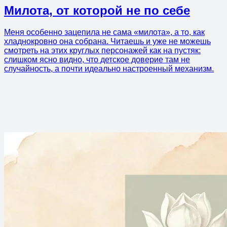
Милота, от которой не по себе
Меня особенно зацепила не сама «милота», а то, как
хладнокровно она собрана. Читаешь и уже не можешь
смотреть на этих круглых персонажей как на пустяк:
слишком ясно видно, что детское доверие там не
случайность, а почти идеально настроенный механизм.