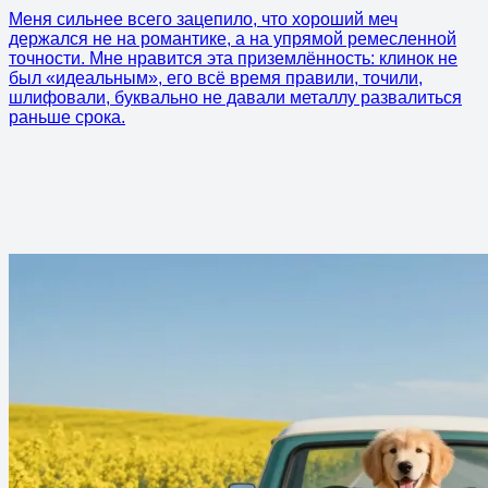
Меня сильнее всего зацепило, что хороший меч
держался не на романтике, а на упрямой ремесленной
точности. Мне нравится эта приземлённость: клинок не
был «идеальным», его всё время правили, точили,
шлифовали, буквально не давали металлу развалиться
раньше срока.