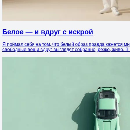
Белое — и вдруг с искрой
Я поймал себя на том, что белый образ правда кажется мне 
свободные вещи вдруг выглядят собранно, резко, живо. В э