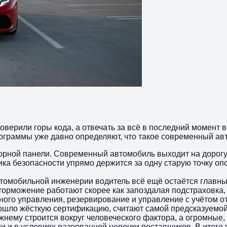
верили горы кода, а отвечать за всё в последний момент вс
ограммы уже давно определяют, что такое современный ав
борной панели. Современный автомобиль выходит на дорогу
ка безопасности упрямо держится за одну старую точку опор
 автомобильной инженерии водитель всё ещё остаётся главн
торможение работают скорее как запоздалая подстраховка, 
ого управления, резервирование и управление с учётом от
ошло жёсткую сертификацию, считают самой предсказуемой
ежнему строится вокруг человеческого фактора, а огромны
и и в условиях разорванной цепочки поставщиков. В итоге 