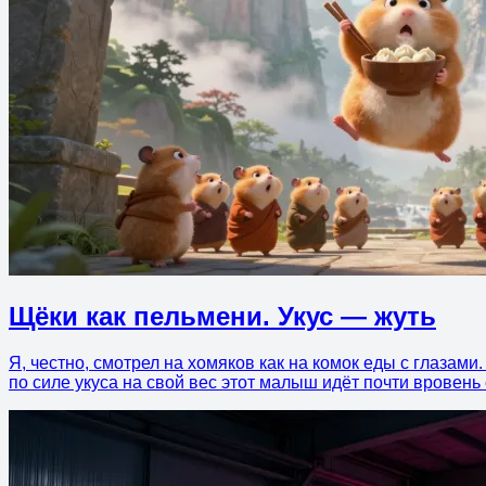
Щёки как пельмени. Укус — жуть
Я, честно, смотрел на хомяков как на комок еды с глазами
по силе укуса на свой вес этот малыш идёт почти вровень