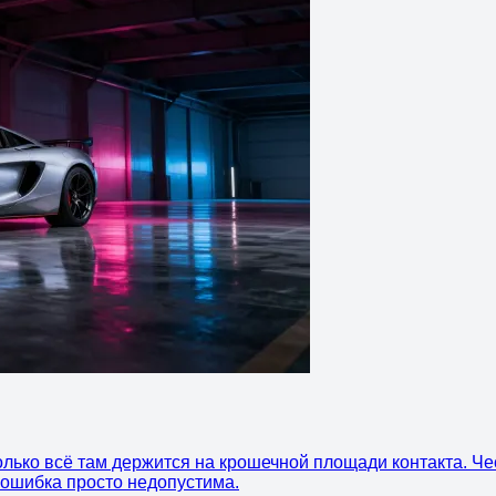
колько всё там держится на крошечной площади контакта. Че
е ошибка просто недопустима.