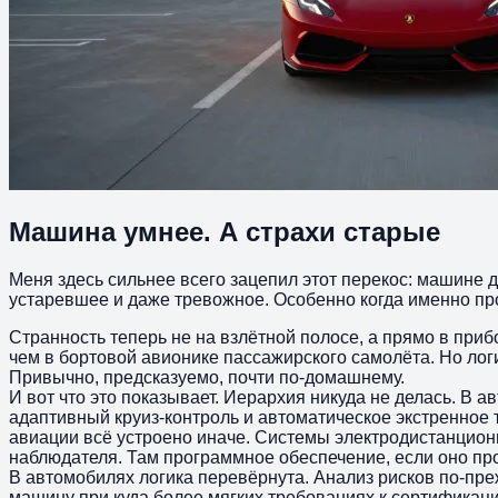
Машина умнее. А страхи старые
Меня здесь сильнее всего зацепил этот перекос: машине до
устаревшее и даже тревожное. Особенно когда именно пр
Странность теперь не на взлётной полосе, а прямо в при
чем в бортовой авионике пассажирского самолёта. Но логи
Привычно, предсказуемо, почти по-домашнему.
И вот что это показывает. Иерархия никуда не делась. В
адаптивный круиз-контроль и автоматическое экстренное 
авиации всё устроено иначе. Системы электродистанционн
наблюдателя. Там программное обеспечение, если оно пр
В автомобилях логика перевёрнута. Анализ рисков по-пр
машину при куда более мягких требованиях к сертификаци