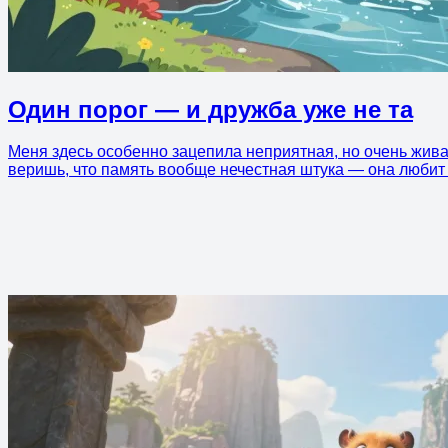
Один порог — и дружба уже не та
Меня здесь особенно зацепила неприятная, но очень жива
веришь, что память вообще нечестная штука — она любит 