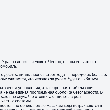
ё равно должен человек. Честно, в этом есть что-то
томобиль.
 с десятками миллионов строк кода — нередко их больше,
ы: считается, что человек за рулём будет ошибаться.
ым звеном управления, а электронная стабилизация,
а не как единая программная оболочка безопасности. В
казов не случайно отодвигают пилота в роль
 частью системы.
е, постоянно обновляемые массивы кода встраиваются в
получается техника, по вычислительной сложности