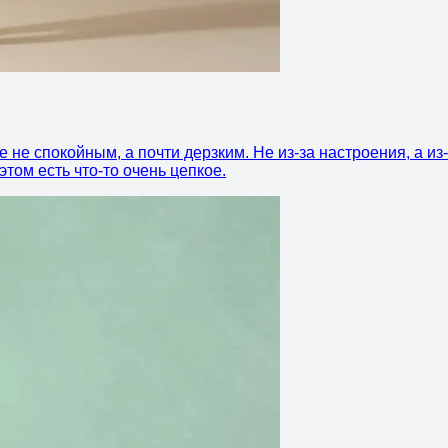
не спокойным, а почти дерзким. Не из-за настроения, а из-з
том есть что-то очень цепкое.