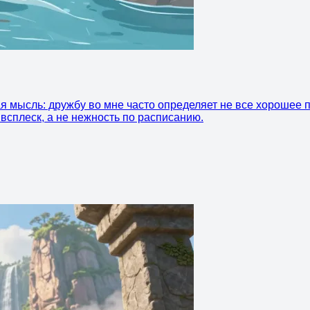
я мысль: дружбу во мне часто определяет не все хорошее п
всплеск, а не нежность по расписанию.