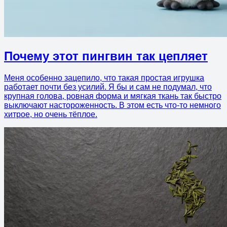
Почему этот пингвин так цепляет
Меня особенно зацепило, что такая простая игрушка
работает почти без усилий. Я бы и сам не подумал, что
крупная голова, ровная форма и мягкая ткань так быстро
выключают настороженность. В этом есть что-то немного
хитрое, но очень тёплое.