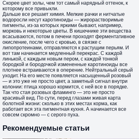
Скорее цвет золы, чем тот самый нарядный оттенок, к
которому все привыкли.
Дальше все решает химия. Мелкие рачки и нитчатые
водоросли несут каротиноиды — жирорастворимые
пигменты, из-за которых яркими бывают, например,
морковь и некоторые цветы. В кишечнике эти вещества
всасываются, потом в печени проходят ферментативное
окисление, после чего с кровью, в связке с
липопротеинами, отправляются к растущим перьям. И
вот там начинается медленный перекрас. С каждой
линькой, с каждым новым пером, с каждой тонкой
бородкой и бородочкой измененные каротиноиды все
плотнее встраиваются в оперение. Нейтральный серый
уходит. На его месте появляется насыщенный розовый
— и это уже не просто цвет, а заметный сигнал внутри
колонии: птица хорошо кормится, с ней все в порядке.
Так что стая розовых фламинго — это не просто
красивый вид. По сути, перед глазами живая карта
болотной жизни: сколько в этих местах корма, как
работает вся эта пигментная кухня. А начинается все
совсем скромно — с серого пуха.
Рекомендуемые статьи