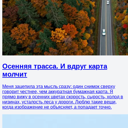
Осенняя трасса. И вдруг карта
молчит
Меня зацепила эта мысль сразу: один снимок сверху
говорит честнее, чем аккуратная бумажная карта. Я
прямо вижу в осенних цветах скорость, сырость, холод в
низинах, усталость леса у дороги. Люблю такие вещи,
когда изображение не объясняет, а попадает точно.