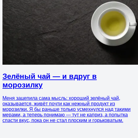
Зелёный чай — и вдруг в
морозилку
Меня зацепила сама мысль: хороший зелёный чай,
оказывается, живёт почти как нежный продукт из
морозилки. Я бы раньше только усмехнулся над такими
мерами, а теперь понимаю — тут не каприз, а попытка
спасти вкус, пока он не стал плоским и горьковатым.