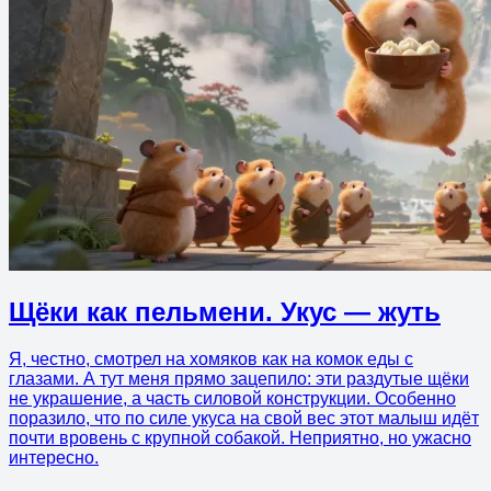
Щёки как пельмени. Укус — жуть
Я, честно, смотрел на хомяков как на комок еды с
глазами. А тут меня прямо зацепило: эти раздутые щёки
не украшение, а часть силовой конструкции. Особенно
поразило, что по силе укуса на свой вес этот малыш идёт
почти вровень с крупной собакой. Неприятно, но ужасно
интересно.