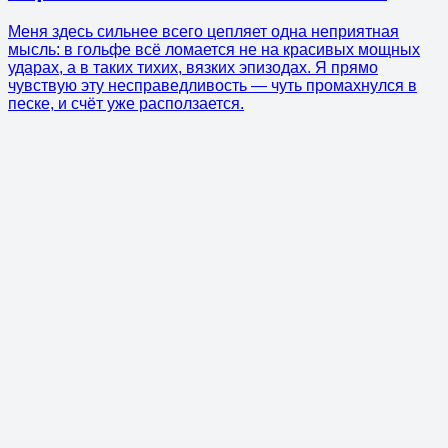
Меня здесь сильнее всего цепляет одна неприятная
мысль: в гольфе всё ломается не на красивых мощных
ударах, а в таких тихих, вязких эпизодах. Я прямо
чувствую эту несправедливость — чуть промахнулся в
песке, и счёт уже расползается.