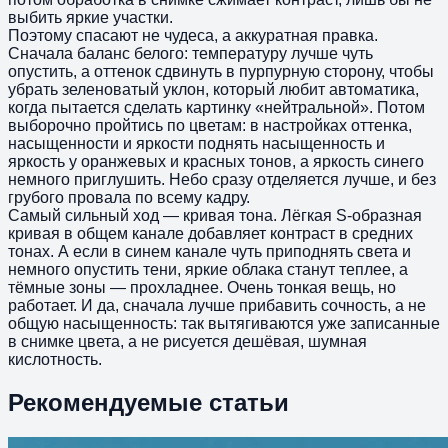
выбить яркие участки.
Поэтому спасают не чудеса, а аккуратная правка.
Сначала баланс белого: температуру лучше чуть
опустить, а оттенок сдвинуть в пурпурную сторону, чтобы
убрать зеленоватый уклон, который любит автоматика,
когда пытается сделать картинку «нейтральной». Потом
выборочно пройтись по цветам: в настройках оттенка,
насыщенности и яркости поднять насыщенность и
яркость у оранжевых и красных тонов, а яркость синего
немного приглушить. Небо сразу отделяется лучше, и без
грубого провала по всему кадру.
Самый сильный ход — кривая тона. Лёгкая S-образная
кривая в общем канале добавляет контраст в средних
тонах. А если в синем канале чуть приподнять света и
немного опустить тени, яркие облака станут теплее, а
тёмные зоны — прохладнее. Очень тонкая вещь, но
работает. И да, сначала лучше прибавить сочность, а не
общую насыщенность: так вытягиваются уже записанные
в снимке цвета, а не рисуется дешёвая, шумная
кислотность.
Рекомендуемые статьи