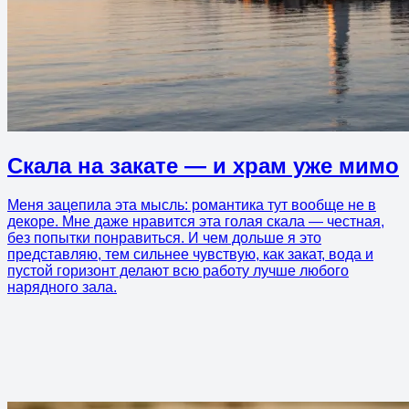
Скала на закате — и храм уже мимо
Меня зацепила эта мысль: романтика тут вообще не в
декоре. Мне даже нравится эта голая скала — честная,
без попытки понравиться. И чем дольше я это
представляю, тем сильнее чувствую, как закат, вода и
пустой горизонт делают всю работу лучше любого
нарядного зала.