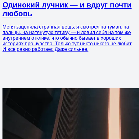
Одинокий лучник — и вдруг почти
любовь
Меня зацепила странная вещь: я смотрел на туман, на
пальцы, на натянутую тетиву — и ловил себя на том же
внутреннем отклике, что обычно бывает в хороших
историях про чувства. Только тут никто никого не любит.
И все равно работает. Даже сильнее.