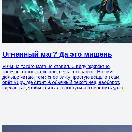
Огненный маг? Да это мишень
Я бы на такого мага не ставил. С виду эффектно,
конечно: огонь, капюшон, весь этот пафос. Но чем
дольше читаю, тем яснее вижу простую вещь: он сам
орёт миру, где стоит. А обычный пехотинец, наоборот,
сделан так, чтобы слиться, пригнуться и пережить удар.