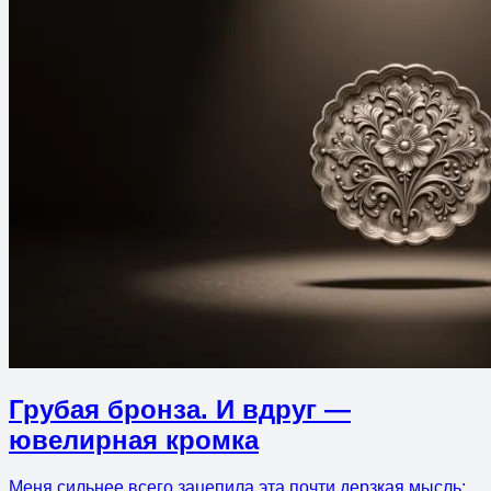
Грубая бронза. И вдруг —
ювелирная кромка
Меня сильнее всего зацепила эта почти дерзкая мысль: