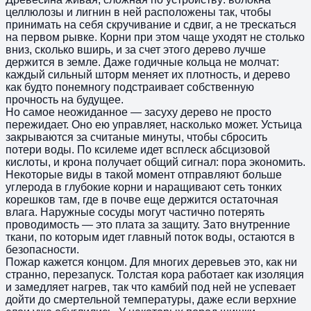
целлюлозы и лигнин в ней расположены так, чтобы
принимать на себя скручивание и сдвиг, а не трескаться
на первом рывке. Корни при этом чаще уходят не столько
вниз, сколько вширь, и за счет этого дерево лучше
держится в земле. Даже годичные кольца не молчат:
каждый сильный шторм меняет их плотность, и дерево
как будто понемногу подстраивает собственную
прочность на будущее.
Но самое неожиданное — засуху дерево не просто
пережидает. Оно ею управляет, насколько может. Устьица
закрываются за считаные минуты, чтобы сбросить
потери воды. По ксилеме идет всплеск абсцизовой
кислоты, и крона получает общий сигнал: пора экономить.
Некоторые виды в такой момент отправляют больше
углерода в глубокие корни и наращивают сеть тонких
корешков там, где в почве еще держится остаточная
влага. Наружные сосуды могут частично потерять
проводимость — это плата за защиту. Зато внутренние
ткани, по которым идет главный поток воды, остаются в
безопасности.
Пожар кажется концом. Для многих деревьев это, как ни
странно, перезапуск. Толстая кора работает как изоляция
и замедляет нагрев, так что камбий под ней не успевает
дойти до смертельной температуры, даже если верхние