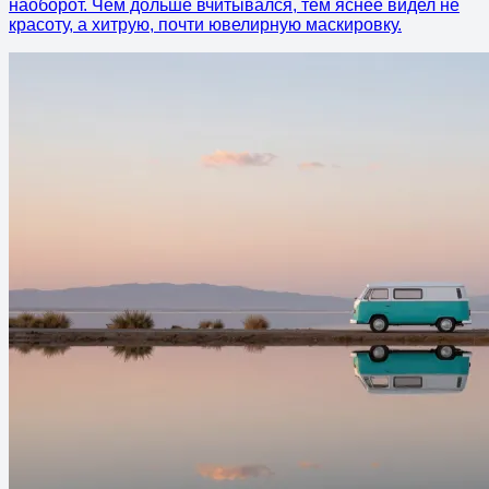
наоборот. Чем дольше вчитывался, тем яснее видел не
красоту, а хитрую, почти ювелирную маскировку.