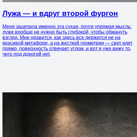
Лужа — и вдруг второй фургон
Меня зацепила именно эта сухая, почти упрямая мысль:
луже вообще не нужно быть глубокой, чтобы обмануть
взгляд. Мне нравится, как здесь все держится не на
красивой метафоре, а на жесткой геометрии — свет идет
прямо, поверхность отвечает углом, и вот я уже вижу то,
чего под дорогой нет.