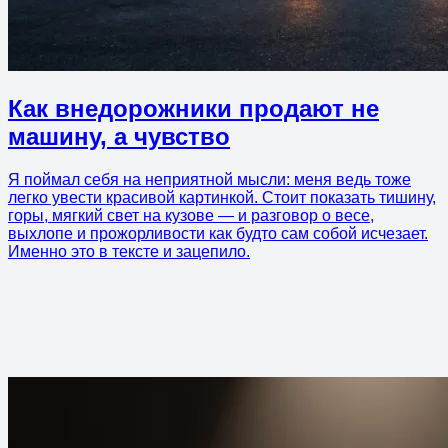
Как внедорожники продают не
машину, а чувство
Я поймал себя на неприятной мысли: меня ведь тоже
легко увести красивой картинкой. Стоит показать тишину,
горы, мягкий свет на кузове — и разговор о весе,
выхлопе и прожорливости как будто сам собой исчезает.
Именно это в тексте и зацепило.