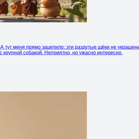
. А тут меня прямо зацепило: эти раздутые щёки не украшен
 с крупной собакой. Неприятно, но ужасно интересно.