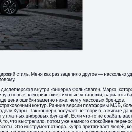
дерзкий стиль. Меня как раз зацепило другое — насколько 
ловому.
диспетчерская внутри концерна Фольксваген. Марка, котора
ивую новые электрические силовые установки, варианты бат
 где цена ошибки заметно ниже, чем у массовых брендов.
 — страховочный контур. Ранние версии платформы МЭБ, бо
одели Купры. Так концерн получает не теорию, а живые дан
ел у платных цифровых функций. Если что-то не срабатывает
А то, что выстрелило, потом уже намного спокойнее перенос
соты. Это инструмент отбора. Купра притягивает людей, к
ов и маркетологов это почти идеальная живая площадка: м