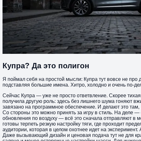
Купра? Да это полигон
Я поймал себя на простой мысли: Купра тут вовсе не про 
подставляя большие имена. Хитро, холодно и очень по-де
Сейчас Купра — уже не просто ответвление. Скорее тихая 
получила другую роль: здесь без лишнего шума гоняют вж
завязано на программное обеспечение. И делают это там,
Со стороны это можно принять за игру в стиль. На деле
обновления по воздуху — всё это сначала отправляют в м
готовы терпеть резкую настройку тяги, где проходит пред
аудитории, которая в целом охотнее идет на эксперимент. 
Даже вызывающий дизайн и ценовая подача тут не для кра
салоне и менее осторожные настройки шасси. Для инженер