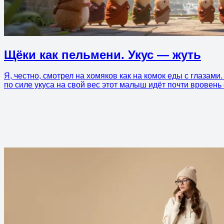
Щёки как пельмени. Укус — жуть
Я, честно, смотрел на хомяков как на комок еды с глазами
по силе укуса на свой вес этот малыш идёт почти вровень