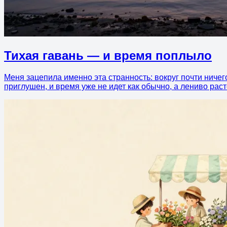
Тихая гавань — и время поплыло
Меня зацепила именно эта странность: вокруг почти ничег
приглушен, и время уже не идет как обычно, а лениво раст