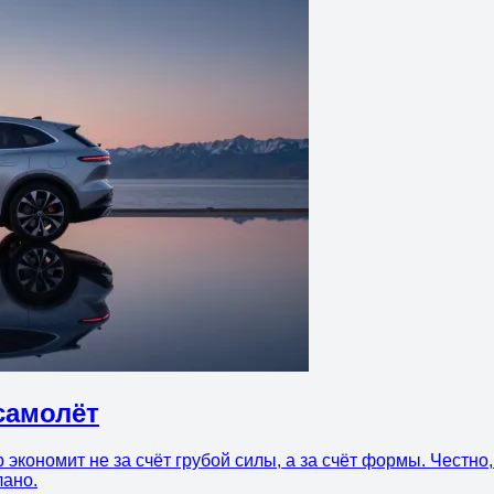
самолёт
ономит не за счёт грубой силы, а за счёт формы. Честно, 
лано.