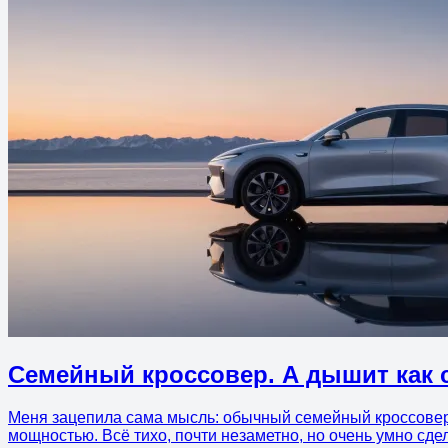
Семейный кроссовер. А дышит как 
Меня зацепила сама мысль: обычный семейный кроссовер эк
мощностью. Всё тихо, почти незаметно, но очень умно сде