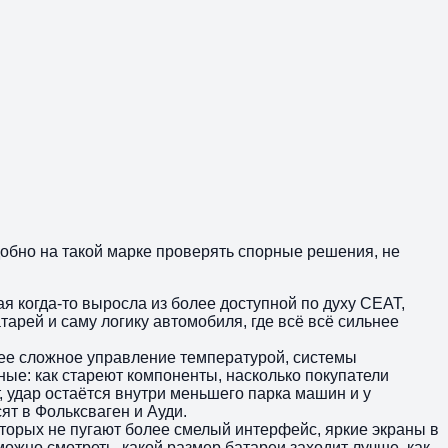
удобно на такой марке проверять спорные решения, не
я когда-то выросла из более доступной по духу СЕАТ,
арей и саму логику автомобиля, где всё всё сильнее
лее сложное управление температурой, системы
ные: как стареют компоненты, насколько покупатели
, удар остаётся внутри меньшего парка машин и у
ят в Фольксваген и Ауди.
оторых не пугают более смелый интерфейс, яркие экраны в
ожно смотреть, какой размер батареи заходит лучше, как