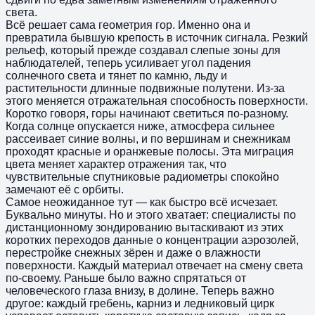
света.
Всё решает сама геометрия гор. Именно она и
превратила бывшую крепость в источник сигнала. Резкий
рельеф, который прежде создавал слепые зоны для
наблюдателей, теперь усиливает угол падения
солнечного света и тянет по камню, льду и
растительности длинные подвижные полутени. Из-за
этого меняется отражательная способность поверхности.
Коротко говоря, горы начинают светиться по-разному.
Когда солнце опускается ниже, атмосфера сильнее
рассеивает синие волны, и по вершинам и снежникам
проходят красные и оранжевые полосы. Эта миграция
цвета меняет характер отражения так, что
чувствительные спутниковые радиометры спокойно
замечают её с орбиты.
Самое неожиданное тут — как быстро всё исчезает.
Буквально минуты. Но и этого хватает: специалисты по
дистанционному зондированию вытаскивают из этих
коротких переходов данные о концентрации аэрозолей,
перестройке снежных зёрен и даже о влажности
поверхности. Каждый материал отвечает на смену света
по-своему. Раньше было важно спрятаться от
человеческого глаза внизу, в долине. Теперь важно
другое: каждый гребень, карниз и ледниковый цирк