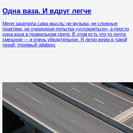
Одна ваза. И вдруг легче
Меня зацепила сама мысль: не музыка, не сложные
практики, не очередная попытка «успокоиться», а просто
одна ваза в правильном свете. В этом есть что-то почти
смешное — и очень убедительное. Я легко верю в такой
тихий, упрямый эффект.