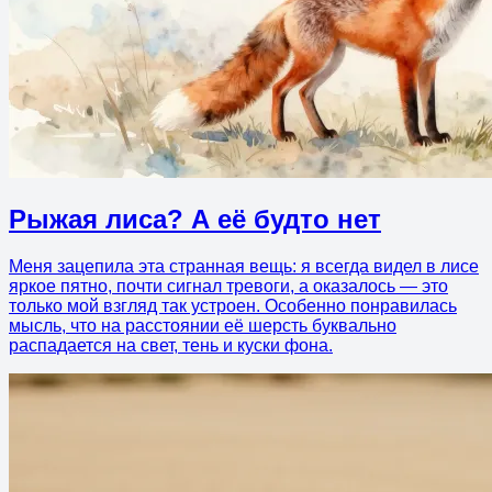
Рыжая лиса? А её будто нет
Меня зацепила эта странная вещь: я всегда видел в лисе
яркое пятно, почти сигнал тревоги, а оказалось — это
только мой взгляд так устроен. Особенно понравилась
мысль, что на расстоянии её шерсть буквально
распадается на свет, тень и куски фона.