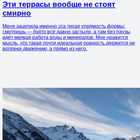
Эти террасы вообще не стоят
смирно
Меня зацепила именно эта тихая упрямость формы:
смотришь — будто всё давно застыло, а там без паузы
идёт мелкая работа воды и минералов. Мне нравится
мысль, что такая почти идеальная ровность держится не
вопреки движению, а прямо из него.