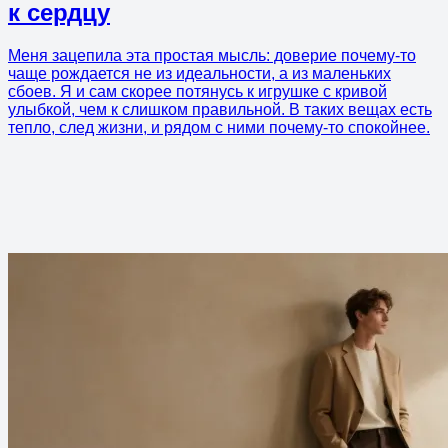
к сердцу
Меня зацепила эта простая мысль: доверие почему-то
чаще рождается не из идеальности, а из маленьких
сбоев. Я и сам скорее потянусь к игрушке с кривой
улыбкой, чем к слишком правильной. В таких вещах есть
тепло, след жизни, и рядом с ними почему-то спокойнее.