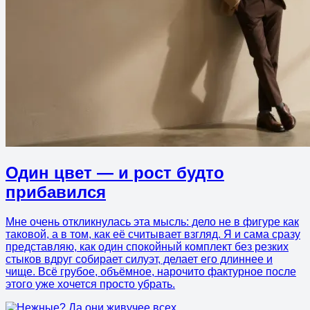
Один цвет — и рост будто
прибавился
Мне очень откликнулась эта мысль: дело не в фигуре как
таковой, а в том, как её считывает взгляд. Я и сама сразу
представляю, как один спокойный комплект без резких
стыков вдруг собирает силуэт, делает его длиннее и
чище. Всё грубое, объёмное, нарочито фактурное после
этого уже хочется просто убрать.