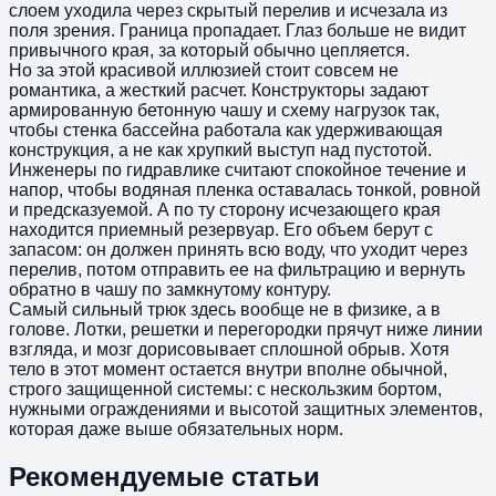
слоем уходила через скрытый перелив и исчезала из
поля зрения. Граница пропадает. Глаз больше не видит
привычного края, за который обычно цепляется.
Но за этой красивой иллюзией стоит совсем не
романтика, а жесткий расчет. Конструкторы задают
армированную бетонную чашу и схему нагрузок так,
чтобы стенка бассейна работала как удерживающая
конструкция, а не как хрупкий выступ над пустотой.
Инженеры по гидравлике считают спокойное течение и
напор, чтобы водяная пленка оставалась тонкой, ровной
и предсказуемой. А по ту сторону исчезающего края
находится приемный резервуар. Его объем берут с
запасом: он должен принять всю воду, что уходит через
перелив, потом отправить ее на фильтрацию и вернуть
обратно в чашу по замкнутому контуру.
Самый сильный трюк здесь вообще не в физике, а в
голове. Лотки, решетки и перегородки прячут ниже линии
взгляда, и мозг дорисовывает сплошной обрыв. Хотя
тело в этот момент остается внутри вполне обычной,
строго защищенной системы: с нескользким бортом,
нужными ограждениями и высотой защитных элементов,
которая даже выше обязательных норм.
Рекомендуемые статьи