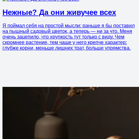
Нежные? Да они живучее всех
Я поймал себя на простой мысли: раньше я бы поставил
на пышный садовый цветок, а теперь — ни за что. Меня
очень зацепило, что хрупкость тут только с виду. Чем
скромнее растение, тем чаще у него крепче характер:
глубже корни, меньше лишних трат, больше упрямства.