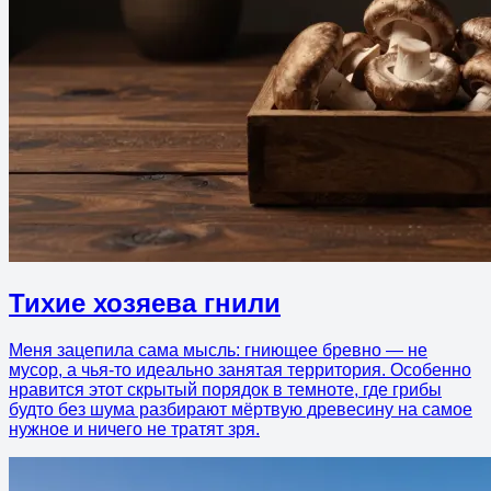
Тихие хозяева гнили
Меня зацепила сама мысль: гниющее бревно — не
мусор, а чья-то идеально занятая территория. Особенно
нравится этот скрытый порядок в темноте, где грибы
будто без шума разбирают мёртвую древесину на самое
нужное и ничего не тратят зря.