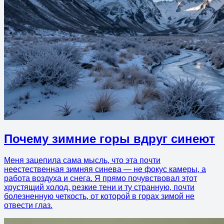
Почему зимние горы вдруг синеют
Меня зацепила сама мысль, что эта почти
неестественная зимняя синева — не фокус камеры, а
работа воздуха и снега. Я прямо почувствовал этот
хрустящий холод, резкие тени и ту странную, почти
болезненную четкость, от которой в горах зимой не
отвести глаз.