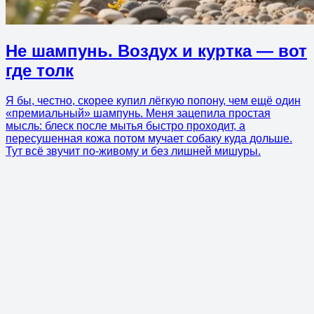
Не шампунь. Воздух и куртка — вот
где толк
Я бы, честно, скорее купил лёгкую попону, чем ещё один
«премиальный» шампунь. Меня зацепила простая
мысль: блеск после мытья быстро проходит, а
пересушенная кожа потом мучает собаку куда дольше.
Тут всё звучит по-живому и без лишней мишуры.