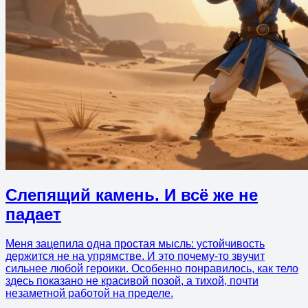
Слепящий камень. И всё же не
падает
Меня зацепила одна простая мысль: устойчивость
держится не на упрямстве. И это почему-то звучит
сильнее любой героики. Особенно понравилось, как тело
здесь показано не красивой позой, а тихой, почти
незаметной работой на пределе.