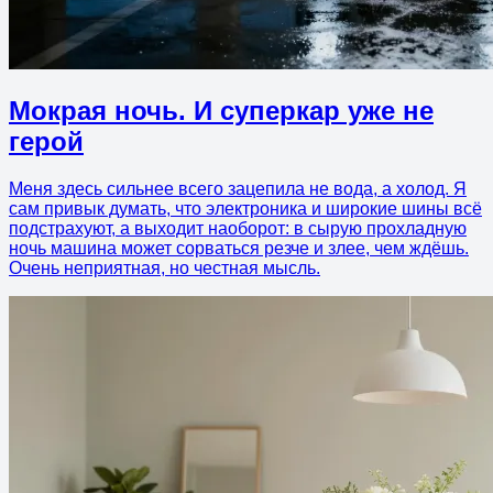
Мокрая ночь. И суперкар уже не
герой
Меня здесь сильнее всего зацепила не вода, а холод. Я
сам привык думать, что электроника и широкие шины всё
подстрахуют, а выходит наоборот: в сырую прохладную
ночь машина может сорваться резче и злее, чем ждёшь.
Очень неприятная, но честная мысль.