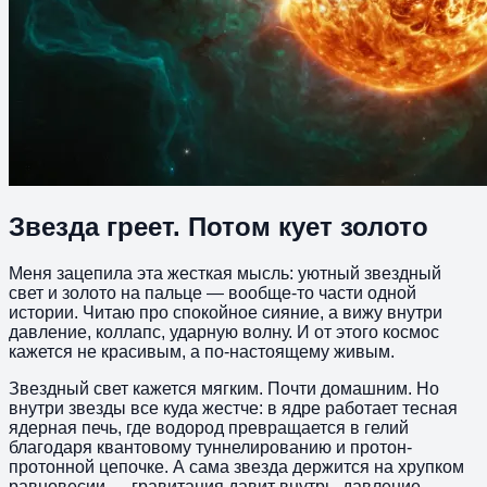
Звезда греет. Потом кует золото
Меня зацепила эта жесткая мысль: уютный звездный
свет и золото на пальце — вообще-то части одной
истории. Читаю про спокойное сияние, а вижу внутри
давление, коллапс, ударную волну. И от этого космос
кажется не красивым, а по-настоящему живым.
Звездный свет кажется мягким. Почти домашним. Но
внутри звезды все куда жестче: в ядре работает тесная
ядерная печь, где водород превращается в гелий
благодаря квантовому туннелированию и протон-
протонной цепочке. А сама звезда держится на хрупком
равновесии — гравитация давит внутрь, давление