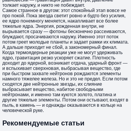
толкает наружу, и никто не побеждает.
Самое странное в другом: этот спокойный этап вовсе не
про покой. Пока звезда светит ровно и будто без усилия,
ее ядро понемногу меняется, накапливает все более
тяжелые ядра. Энергия, рожденная внутри, не
вырывается сразу — фотоны бесконечно рассеиваются,
блуждают, просачиваются наружу. Именно этот поток
потом греет молодые планеты и задает рамки их климата.
А дальше приходит не сбой, а закономерный финал.
Когда термоядерные реакции уже не могут удерживать
ядро, гравитация резко ускоряет сжатие. Плотность
доходит до ядерной, возникает отдача, ударный фронт —
и вспыхивает сверхновая, выбрасывая вещество, где
при быстром захвате нейтронов рождаются элементы
намного тяжелее железа. Но и это не предел. Если потом
сходятся две нейтронные звезды, их слияние
выбрасывает вещество, набитое свободными
нейтронами, и именно там куются золото, платина и
другие тяжелые элементы. Потом они остывают, входят в
пыль, в камень — и однажды оказываются в кольце на
человеческой руке.
Рекомендуемые статьи