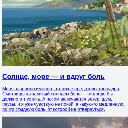
Солнце, море — и вдруг боль
Меня зацепило именно это тихое предательство кадра.
Смотришь на залитый солнцем берег — и вроде бы
должно отпустить. А потом включаются ветер, шум,
паузы, и я уже чувствую не покой, а какую-то медленную,
почти стыдную боль, от которой не отвернуться.