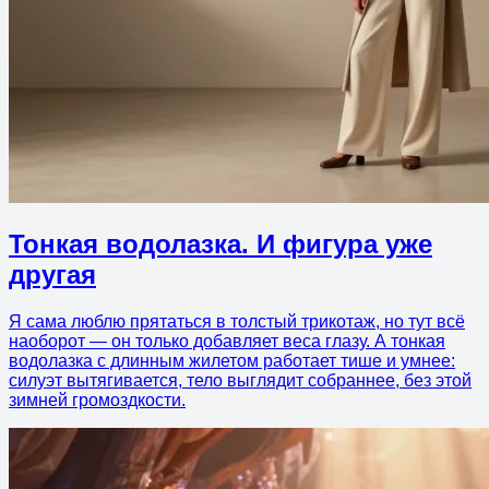
Тонкая водолазка. И фигура уже
другая
Я сама люблю прятаться в толстый трикотаж, но тут всё
наоборот — он только добавляет веса глазу. А тонкая
водолазка с длинным жилетом работает тише и умнее:
силуэт вытягивается, тело выглядит собраннее, без этой
зимней громоздкости.