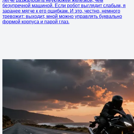
легче разжалобить неуклюжей железкой, чем
безупречной машиной. Если робот выглядит слабым, я
заранее мягче к его ошибкам. И это, честно, немного
тревожит: выходит, мной можно управлять буквально
формой корпуса и парой глаз.