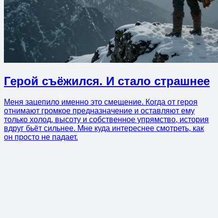
Герой съёжился. И стало страшнее
Меня зацепило именно это смещение. Когда от героя
отнимают громкое предназначение и оставляют ему
только холод, высоту и собственное упрямство, история
вдруг бьёт сильнее. Мне куда интереснее смотреть, как
он просто не падает.