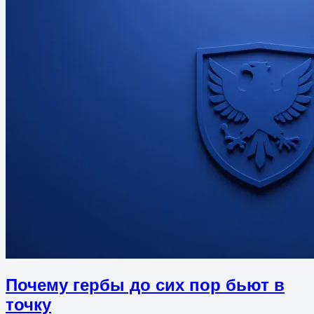
Почему гербы до сих пор бьют в
точку