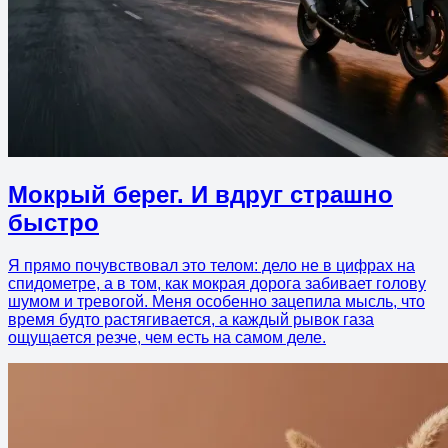
Мокрый берег. И вдруг страшно
быстро
Я прямо почувствовал это телом: дело не в цифрах на
спидометре, а в том, как мокрая дорога забивает голову
шумом и тревогой. Меня особенно зацепила мысль, что
время будто растягивается, а каждый рывок газа
ощущается резче, чем есть на самом деле.