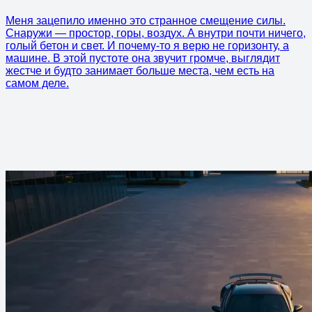
Меня зацепило именно это странное смещение силы.
Снаружи — простор, горы, воздух. А внутри почти ничего,
голый бетон и свет. И почему-то я верю не горизонту, а
машине. В этой пустоте она звучит громче, выглядит
жестче и будто занимает больше места, чем есть на
самом деле.