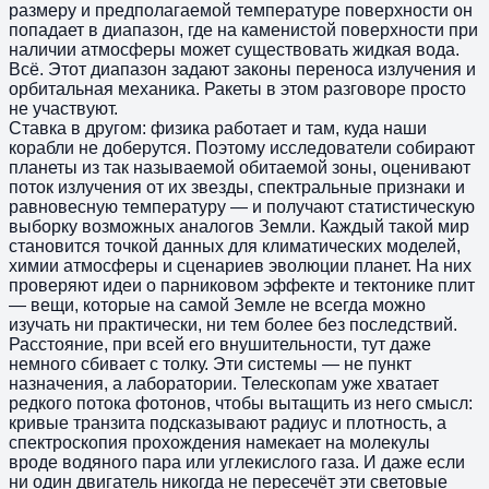
размеру и предполагаемой температуре поверхности он
попадает в диапазон, где на каменистой поверхности при
наличии атмосферы может существовать жидкая вода.
Всё. Этот диапазон задают законы переноса излучения и
орбитальная механика. Ракеты в этом разговоре просто
не участвуют.
Ставка в другом: физика работает и там, куда наши
корабли не доберутся. Поэтому исследователи собирают
планеты из так называемой обитаемой зоны, оценивают
поток излучения от их звезды, спектральные признаки и
равновесную температуру — и получают статистическую
выборку возможных аналогов Земли. Каждый такой мир
становится точкой данных для климатических моделей,
химии атмосферы и сценариев эволюции планет. На них
проверяют идеи о парниковом эффекте и тектонике плит
— вещи, которые на самой Земле не всегда можно
изучать ни практически, ни тем более без последствий.
Расстояние, при всей его внушительности, тут даже
немного сбивает с толку. Эти системы — не пункт
назначения, а лаборатории. Телескопам уже хватает
редкого потока фотонов, чтобы вытащить из него смысл:
кривые транзита подсказывают радиус и плотность, а
спектроскопия прохождения намекает на молекулы
вроде водяного пара или углекислого газа. И даже если
ни один двигатель никогда не пересечёт эти световые