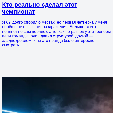
Кто реально сделал этот
чемпионат
Я бы долго спорил о местах, но первая четвёрка у меня
вообще не вызывает раздражения. Больше всего
цепляет не сам порядок, а то, как по-разному эти тренеры
вели команды: один давил структурой, другой —
хладнокровием, и на это правда было интересно
смотреть.