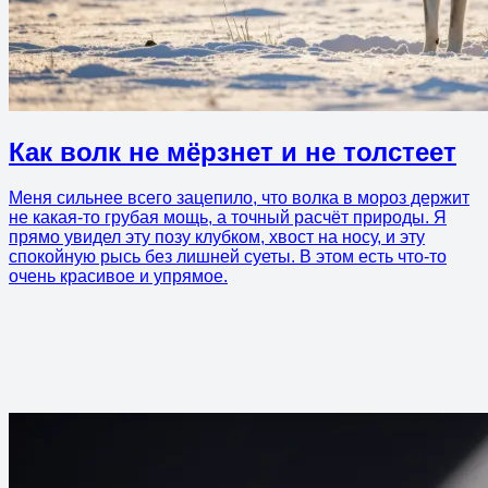
Как волк не мёрзнет и не толстеет
Меня сильнее всего зацепило, что волка в мороз держит
не какая-то грубая мощь, а точный расчёт природы. Я
прямо увидел эту позу клубком, хвост на носу, и эту
спокойную рысь без лишней суеты. В этом есть что-то
очень красивое и упрямое.