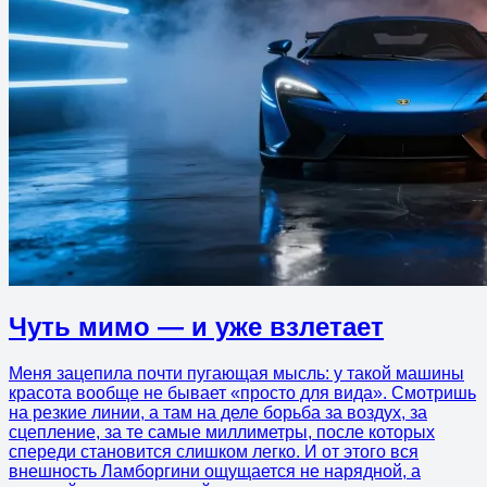
Чуть мимо — и уже взлетает
Меня зацепила почти пугающая мысль: у такой машины
красота вообще не бывает «просто для вида». Смотришь
на резкие линии, а там на деле борьба за воздух, за
сцепление, за те самые миллиметры, после которых
спереди становится слишком легко. И от этого вся
внешность Ламборгини ощущается не нарядной, а