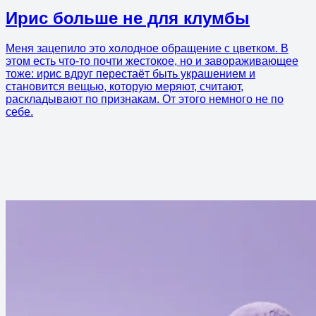
Ирис больше не для клумбы
Меня зацепило это холодное обращение с цветком. В
этом есть что-то почти жестокое, но и завораживающее
тоже: ирис вдруг перестаёт быть украшением и
становится вещью, которую меряют, считают,
раскладывают по признакам. От этого немного не по
себе.