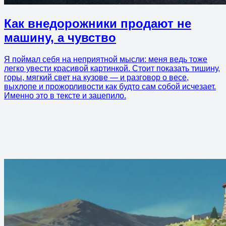
Как внедорожники продают не
машину, а чувство
Я поймал себя на неприятной мысли: меня ведь тоже
легко увести красивой картинкой. Стоит показать тишину,
горы, мягкий свет на кузове — и разговор о весе,
выхлопе и прожорливости как будто сам собой исчезает.
Именно это в тексте и зацепило.