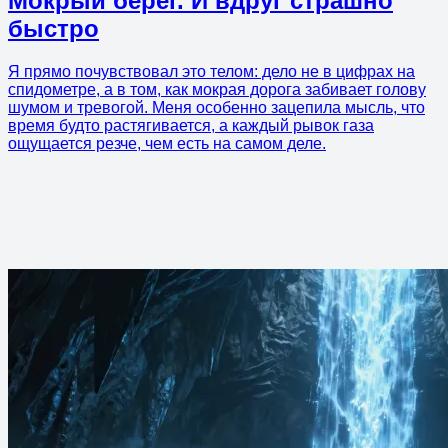
Мокрый берег. И вдруг страшно
быстро
Я прямо почувствовал это телом: дело не в цифрах на
спидометре, а в том, как мокрая дорога забивает голову
шумом и тревогой. Меня особенно зацепила мысль, что
время будто растягивается, а каждый рывок газа
ощущается резче, чем есть на самом деле.