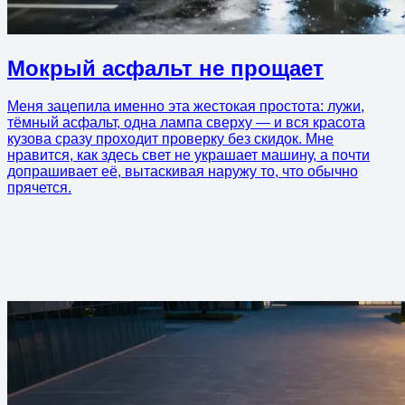
Мокрый асфальт не прощает
Меня зацепила именно эта жестокая простота: лужи,
тёмный асфальт, одна лампа сверху — и вся красота
кузова сразу проходит проверку без скидок. Мне
нравится, как здесь свет не украшает машину, а почти
допрашивает её, вытаскивая наружу то, что обычно
прячется.