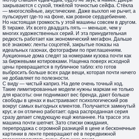
закрываются с сухой, тяжёлой точностью сейфа. Стёкла
— многослойные, акустические. Даже выхлоп не рычит, а
пульсирует где-то на фоне, как ровное сердцебиение.
Но настоящая громкость у этой машины совсем в другом.
В тираже. Их всего двадцать пять — меньше, чем у
многих художественных серий. И эта принудительная
редкость работает как экономический мегафон. Дальше
всё знакомо: ленты соцсетей, закрытые показы на
идеальных газонах, фотографии по приглашениям.
Аукционные дома следят за номерами кузова почти как
за биржевыми котировками. Наценка поверх исходной
цены превращается в публичное табло: кто готов
выбросить больше всех ради вещи, которая почти ничего
не добавляет по полезности.
С виду — чистый каприз. На деле очень точный ход.
Такие лимитированные модели нужны маркам не только
для красоты: они поднимают вес бренда, дают больше
свободы в ценах и выстраивают психологический ров
вокруг самых выгодных клиентов. Получается замкнутый
круг, и он отлично работает: одна распроданная серия
сразу делает следующую ещё желаннее. На трассе эта
машина почти шепчет. Зато списки ожидания,
перепродажа с огромной разницей в цене и бесконечные
картинки в ленте превращают её в передвижной