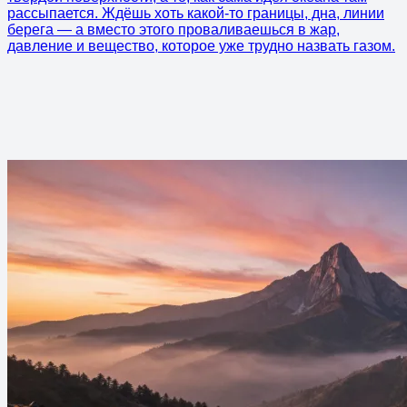
рассыпается. Ждёшь хоть какой-то границы, дна, линии
берега — а вместо этого проваливаешься в жар,
давление и вещество, которое уже трудно назвать газом.