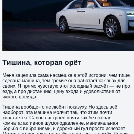
Тишина, которая орёт
Меня зацепила сама насмешка в этой истории: чем тише
сделана машина, тем громче она работает как знак для
своих. Я прямо чувствую этот холодный расчёт — не про
езду, а про дистанцию, цену входа и удовольствие от
чужого взгляда.
Тишина вообще-то не любит показуху. Но здесь всё
наоборот: эта машина молчит так, что этим почти
хвастается. Салон настроен почти как безэховая
комната: активное шумоподавление, маниакальная
борьба с вибрациями, и дорожный гул просто исчезает.
Мотор слышен едва-едва, будто не звук, а намёк. Двери