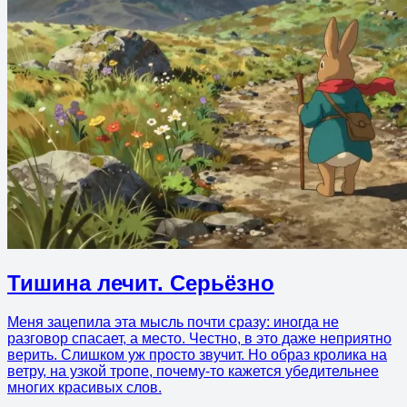
Тишина лечит. Серьёзно
Меня зацепила эта мысль почти сразу: иногда не
разговор спасает, а место. Честно, в это даже неприятно
верить. Слишком уж просто звучит. Но образ кролика на
ветру, на узкой тропе, почему-то кажется убедительнее
многих красивых слов.