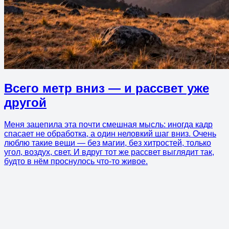
Всего метр вниз — и рассвет уже
другой
Меня зацепила эта почти смешная мысль: иногда кадр
спасает не обработка, а один неловкий шаг вниз. Очень
люблю такие вещи — без магии, без хитростей, только
угол, воздух, свет. И вдруг тот же рассвет выглядит так,
будто в нём проснулось что-то живое.