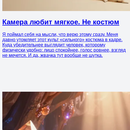
Камера любит мягкое. Не костюм
Я поймал себя на мысли, что верю этому сразу. Меня
давно утомляет этот культ «сильного» костюма в кадре.
Куда убедительнее выглядит человек, которому
физически удобно: лицо спокойнее, голос ровнее, взгляд
не мечется. И да, жвачка тут вообще не шутка.