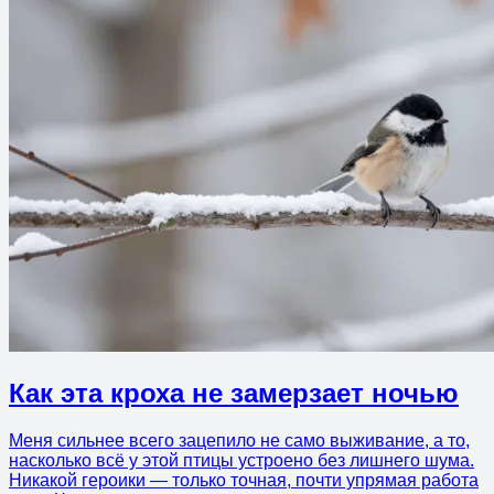
Как эта кроха не замерзает ночью
Меня сильнее всего зацепило не само выживание, а то,
насколько всё у этой птицы устроено без лишнего шума.
Никакой героики — только точная, почти упрямая работа