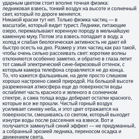
ударным цветом стоит вполне точная физика:
ледниковая взвесь, тонкий воздух на высоте и солнечный
свет, который по дороге меняется.
Никакой краски тут нет. Только физика частиц — в
масштабе, который видит турист. Ледники, питающие
озеро, перемалывают коренную породу в мельчайшую
каменную муку. Потом эта взвесь попадает в воду, а
холод и слабая биологическая активность не дают ей
быстро осесть на дно. Размер у этих частиц как раз такой,
чтобы очень сильно рассеивать свет: короткие волны
отклоняются особенно заметно, и обратно в глаза летит
тот самый электрический сине-бирюзовый оттенок, с
которым камера телефона справляется не до конца.
То, что кажется фальшивым, на деле просто слишком
хорошо настроено самой природой. На большой высоте
разреженная атмосфера еще до поверхности воды
ослабляет часть красного и зеленого в солнечном
спектре, а сама толща воды добирает остатки красного,
которые все же прошли. Чистый горный воздух
усиливает синеву неба, и этот цвет отражается на
поверхности, смешиваясь со светом, который выходит
изнутри воды после рассеяния на взвеси. Вот и
получается замкнутый синий эффект — не придуманный,
а собранный эрозией ледника, переносом осадка и
движением света.