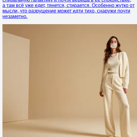
а там всё уже едет, тянется, стирается. Особенно жутко от
мысли, что разрушение может идти тихо, снаружи почти
незаметно.