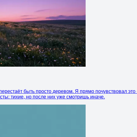
перестаёт быть просто деревом. Я прямо почувствовал эт
сты: тихие, но после них уже смотришь иначе.