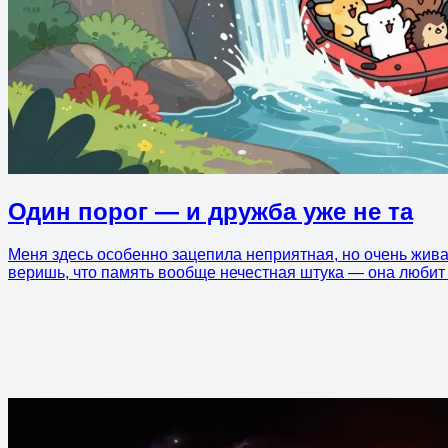
Один порог — и дружба уже не та
Меня здесь особенно зацепила неприятная, но очень жива
веришь, что память вообще нечестная штука — она любит 