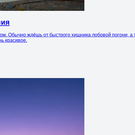
ния
ом. Обычно ждёшь от быстрого хищника лобовой погони, а т
нь красивое.