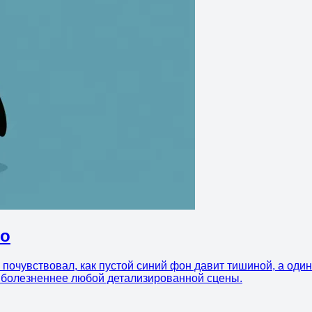
но
 почувствовал, как пустой синий фон давит тишиной, а оди
е болезненнее любой детализированной сцены.