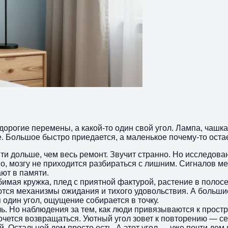
орогие перемены, а какой-то один свой угол. Лампа, чашка,
е. Большое быстро приедается, а маленькое почему-то остае
ти дольше, чем весь ремонт. Звучит странно. Но исследова
о, мозгу не приходится разбираться с лишним. Сигналов мен
ют в памяти.
мая кружка, плед с приятной фактурой, растение в полосе
аются механизмы ожидания и тихого удовольствия. А больш
 один угол, ощущение собирается в точку.
ь. Но наблюдения за тем, как люди привязываются к простр
чется возвращаться. Уютный угол зовет к повторению — сест
. Остальной дом просто есть. А этот угол — уже почти дом 