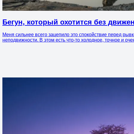
Бегун, который охотится без движе
Меня сильнее всего зацепило это спокойствие перед рывк
неподвижности. В этом есть что-то холодное, точное и оче