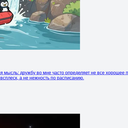
я мысль: дружбу во мне часто определяет не все хорошее п
всплеск, а не нежность по расписанию.