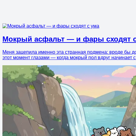
Мокрый асфальт — и фары сходят с
Меня зацепила именно эта странная подмена: вроде бы дожд
этот момент глазами — когда мокрый пол вдруг начинает св