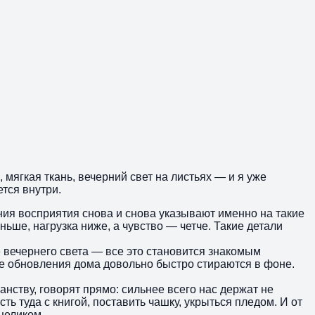
 мягкая ткань, вечерний свет на листьях — и я уже
тся внутри.
ния восприятия снова и снова указывают именно на такие
ьше, нагрузка ниже, а чувство — четче. Такие детали
 вечернего света — все это становится знакомым
ие обновления дома довольно быстро стираются в фоне.
анству, говорят прямо: сильнее всего нас держат не
ь туда с книгой, поставить чашку, укрыться пледом. И от
целиком.