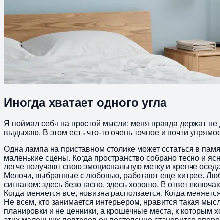
Иногда хватает одного угла
Я поймал себя на простой мысли: меня правда держат не д
выдыхаю. В этом есть что-то очень точное и почти упрямо
Одна лампа на приставном столике может остаться в памя
маленькие сцены. Когда пространство собрано тесно и ясн
легче получают свою эмоциональную метку и крепче оседа
Мелочи, выбранные с любовью, работают еще хитрее. Люби
сигналом: здесь безопасно, здесь хорошо. В ответ включ
Когда меняется все, новизна расползается. Когда меняется
Не всем, кто занимается интерьером, нравится такая мысл
планировки и не ценники, а крошечные места, к которым хо
этих маленьких повторов он постепенно становится опорой