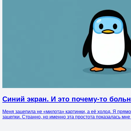
Синий экран. И это почему-то боль
Меня зацепила не «милота» картинки, а её холод. Я прямо
зацепки. Странно, но именно эта простота показалась мн