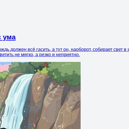
 ума
ь должен всё гасить, а тут он, наоборот, собирает свет в 
етить не мягко, а резко и неприятно.