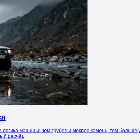
ся
а логика машины: чем грубее и мокрее камень, тем больше у
ый расчёт.