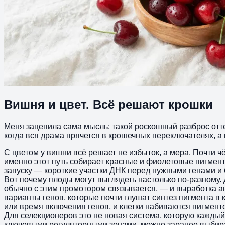
Вишня и цвет. Всё решают крошки
Меня зацепила сама мысль: такой роскошный разброс отте
когда вся драма прячется в крошечных переключателях, а 
С цветом у вишни всё решает не избыток, а мера. Почти ч
именно этот путь собирает красные и фиолетовые пигмен
запуску — короткие участки ДНК перед нужными генами и б
Вот почему плоды могут выглядеть настолько по-разному.
обычно с этим промотором связывается, — и выработка ант
варианты генов, которые почти глушат синтез пигмента в
или время включения генов, и клетки набиваются пигменто
Для селекционеров это не новая система, которую каждый
ключевыми регуляторными зонами, можно заранее выбират