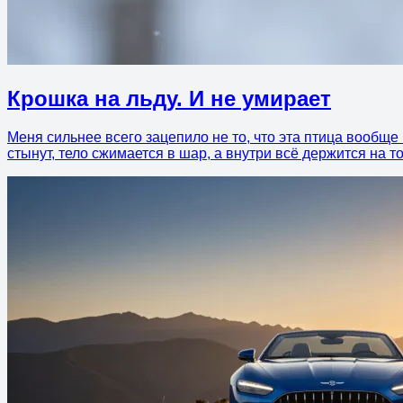
Крошка на льду. И не умирает
Меня сильнее всего зацепило не то, что эта птица вообще 
стынут, тело сжимается в шар, а внутри всё держится на 