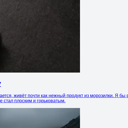
у
ется, живёт почти как нежный продукт из морозилки. Я бы 
не стал плоским и горьковатым.