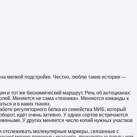
 на мелкой подстройке. Честно, люблю такие истории —
ин и тот же биохимический маршрут. Речь об антоцианах:
олей. Меняется не сама «техника». Меняются команды к
ься и в каких тканях.
работе регуляторного белка из семейства МИБ, который
оборот, идёт очень активно. У одних сортов встречаются
румяными. У других меняется число копий нужных участков
сли отслеживать молекулярные маркеры, связанные с
учают мягкие переходы красного, двухцветные плоды или