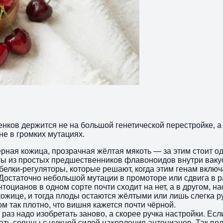
нков держится не на большой генетической перестройке, а
не в громких мутациях.
ёрная кожица, прозрачная жёлтая мякоть — за этим стоит од
ты из простых предшественников флавоноидов внутри ваку
елки-регуляторы, которые решают, когда этим генам включат
 Достаточно небольшой мутации в промоторе или сдвига в 
оцианов в одном сорте почти сходит на нет, а в другом, на
 кожице, и тогда плоды остаются жёлтыми или лишь слегка 
м так плотно, что вишня кажется почти чёрной.
 раз надо изобретать заново, а скорее ручка настройки. Е
ь сеянцы с нужной силой накопления антоцианов. Так пол