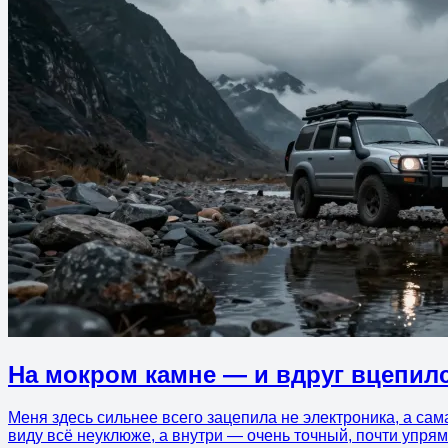
На мокром камне — и вдруг вцепил
Меня здесь сильнее всего зацепила не электроника, а сам
виду всё неуклюже, а внутри — очень точный, почти упрям