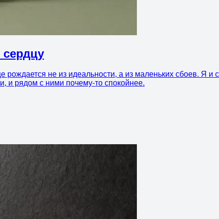
 сердцу
 рождается не из идеальности, а из маленьких сбоев. Я и с
и, и рядом с ними почему-то спокойнее.