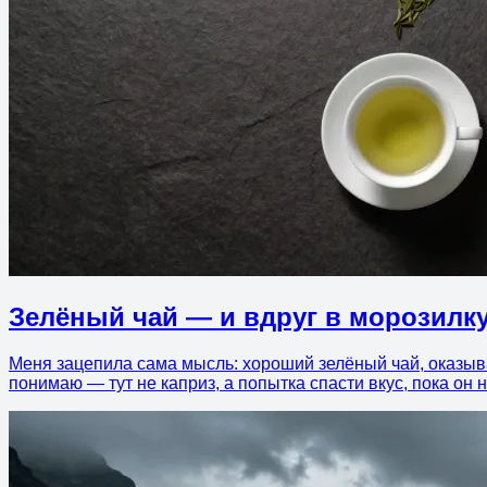
Зелёный чай — и вдруг в морозилк
Меня зацепила сама мысль: хороший зелёный чай, оказыва
понимаю — тут не каприз, а попытка спасти вкус, пока он 