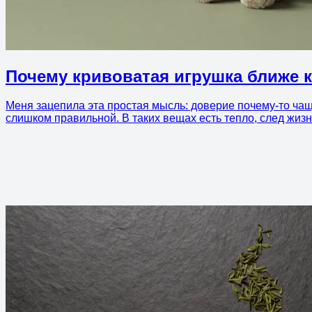
Почему кривоватая игрушка ближе к
Меня зацепила эта простая мысль: доверие почему-то чаще
слишком правильной. В таких вещах есть тепло, след жизн