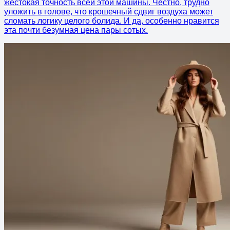
жестокая точность всей этой машины. Честно, трудно
уложить в голове, что крошечный сдвиг воздуха может
сломать логику целого болида. И да, особенно нравится
эта почти безумная цена пары сотых.