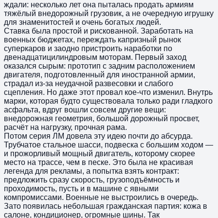
ждали: несколько лет она пыталась продать армиям
тяжёлый внедорожный грузовик, а не очередную игрушку
для знаменитостей и очень богатых людей.
Ставка была простой и рискованной. Заработать на
военных бюджетах, переждать капризный рынок
суперкаров и заодно пристроить наработки по
двенадцатицилиндровым моторам. Первый заход
оказался сырым: прототип с задним расположением
двигателя, подготовленный для иностранной армии,
страдал из-за неудачной развесовки и слабого
сцепления. Но даже этот провал кое-что изменил. Внутрь
марки, которая будто существовала только ради гладкого
асфальта, вдруг вошли совсем другие вещи:
внедорожная геометрия, большой дорожный просвет,
расчёт на нагрузку, прочная рама.
Потом серия ЛМ довела эту идею почти до абсурда.
Трубчатое стальное шасси, подвеска с большим ходом —
и прожорливый мощный двигатель, которому скорее
место на трассе, чем в песке. Это была не красивая
легенда для рекламы, а попытка взять контракт:
предложить сразу скорость, грузоподъёмность и
проходимость, пусть и в машине с явными
компромиссами. Военные не выстроились в очередь.
Зато появилась небольшая гражданская партия: кожа в
салоне, кондиционер, огромные шины. Так