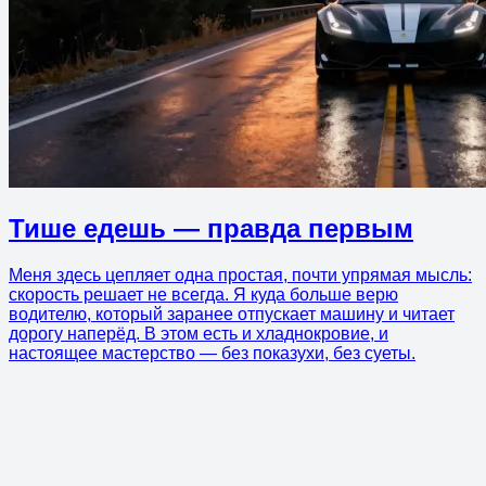
Тише едешь — правда первым
Меня здесь цепляет одна простая, почти упрямая мысль:
скорость решает не всегда. Я куда больше верю
водителю, который заранее отпускает машину и читает
дорогу наперёд. В этом есть и хладнокровие, и
настоящее мастерство — без показухи, без суеты.