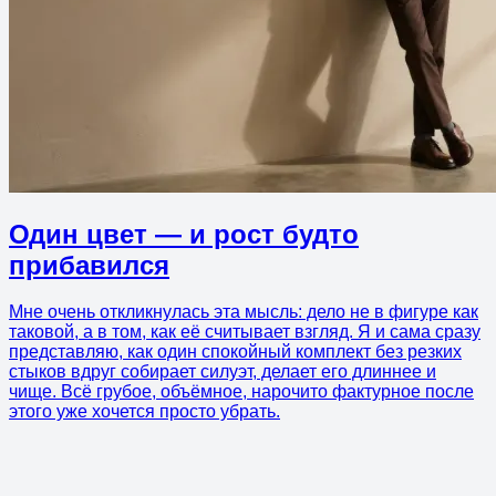
Один цвет — и рост будто
прибавился
Мне очень откликнулась эта мысль: дело не в фигуре как
таковой, а в том, как её считывает взгляд. Я и сама сразу
представляю, как один спокойный комплект без резких
стыков вдруг собирает силуэт, делает его длиннее и
чище. Всё грубое, объёмное, нарочито фактурное после
этого уже хочется просто убрать.