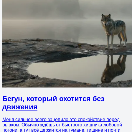
Бегун, который охотится без
движения
Меня сильнее всего зацепило это спокойствие перед
рывком. Обычно ждёшь от быстрого хищника лобовой
погони, а тут всё держится на тумане, тишине и почти