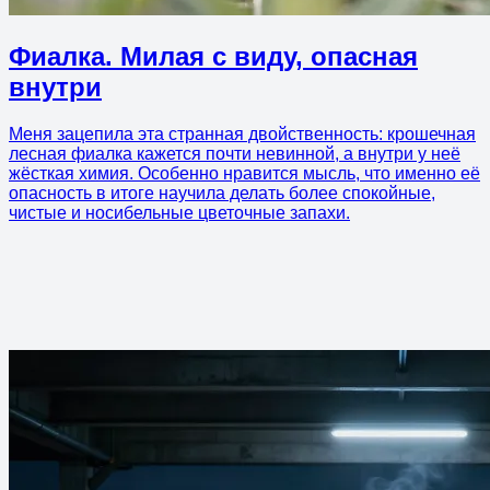
Фиалка. Милая с виду, опасная
внутри
Меня зацепила эта странная двойственность: крошечная
лесная фиалка кажется почти невинной, а внутри у неё
жёсткая химия. Особенно нравится мысль, что именно её
опасность в итоге научила делать более спокойные,
чистые и носибельные цветочные запахи.