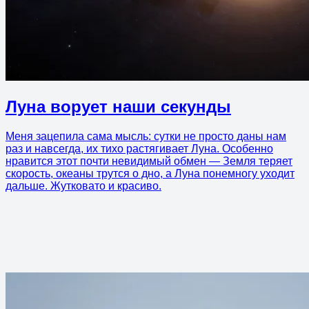
Луна ворует наши секунды
Меня зацепила сама мысль: сутки не просто даны нам
раз и навсегда, их тихо растягивает Луна. Особенно
нравится этот почти невидимый обмен — Земля теряет
скорость, океаны трутся о дно, а Луна понемногу уходит
дальше. Жутковато и красиво.