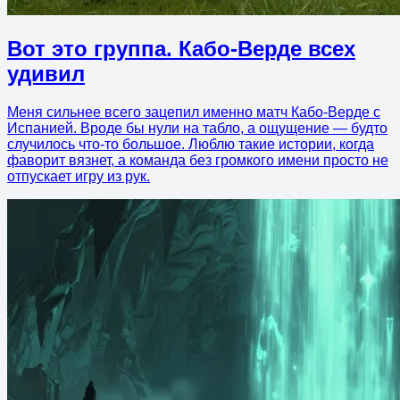
Вот это группа. Кабо-Верде всех
удивил
Меня сильнее всего зацепил именно матч Кабо-Верде с
Испанией. Вроде бы нули на табло, а ощущение — будто
случилось что-то большое. Люблю такие истории, когда
фаворит вязнет, а команда без громкого имени просто не
отпускает игру из рук.