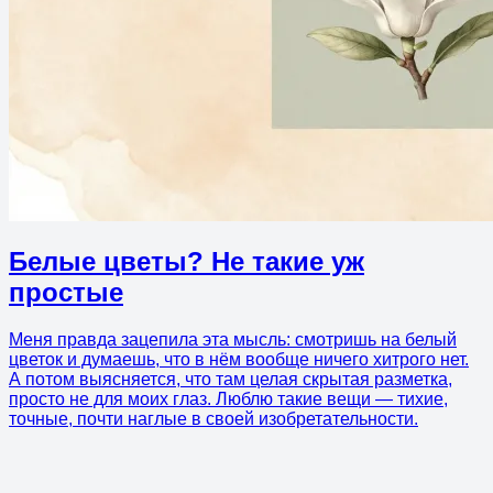
Белые цветы? Не такие уж
простые
Меня правда зацепила эта мысль: смотришь на белый
цветок и думаешь, что в нём вообще ничего хитрого нет.
А потом выясняется, что там целая скрытая разметка,
просто не для моих глаз. Люблю такие вещи — тихие,
точные, почти наглые в своей изобретательности.