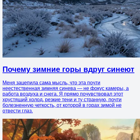
Почему зимние горы вдруг синеют
Меня зацепила сама мысль, что эта почти
неестественная зимняя синева — не фокус камеры, а
работа воздуха и снега. Я прямо почувствовал этот
хрустящий холод, резкие тени и ту странную, почти
болезненную четкость, от которой в горах зимой не
отвести глаз.