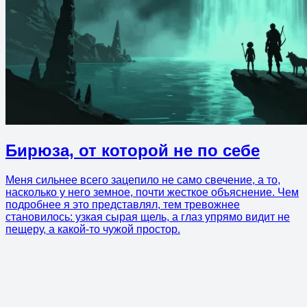
Бирюза, от которой не по себе
Меня сильнее всего зацепило не само свечение, а то,
насколько у него земное, почти жесткое объяснение. Чем
подробнее я это представлял, тем тревожнее
становилось: узкая сырая щель, а глаз упрямо видит не
пещеру, а какой-то чужой простор.