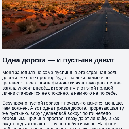
Одна дорога — и пустыня давит
Меня зацепила не сама пустыня, а эта странная роль
дороги. Без неё простор будто скользит мимо и не
цепляет. С ней я почти физически чувствую расстояние:
взгляд уносит вперёд, к горизонту, и от этой прямой
линии становится не спокойно, а немного не по себе.
Безупречно пустой горизонт почему-то кажется меньше,
чем должен. А вот одна прямая дорога, прорезающая ту
же пустыню, вдруг делает всё вокруг почти нелепо
огромным. Причина простая: глазу дают линейку и как
будто подталкивают — ну попробуй измерь. На фоне
неба и песка дорога превращается в чистую геометрию.