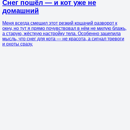
Снег пошёл — и кот уже не
домашний
Меня всегда смешил этот резкий кошачий разворот к
окну, но тут я прямо почувствовал в нём не милую блажь,
а старую, жёсткую настройку тела. Особенно зацепила
мысль, что снег для кота — не красота, а сигнал тревоги
и охоты сразу.