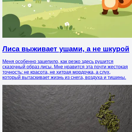
Лиса выживает ушами, а не шкурой
Меня особенно зацепило, как резко здесь рушится
сказочный образ лисы. Мне нравится эта почти жестокая
точность: не красота, не хитрая мордочка, а слух,
который вытаскивает жизнь из снега, воздуха и тишины.