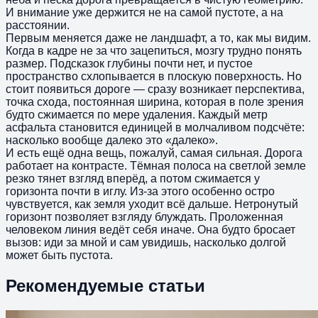
И внимание уже держится не на самой пустоте, а на
расстоянии.
Первым меняется даже не ландшафт, а то, как мы видим.
Когда в кадре не за что зацепиться, мозгу трудно понять
размер. Подсказок глубины почти нет, и пустое
пространство схлопывается в плоскую поверхность. Но
стоит появиться дороге — сразу возникает перспектива,
точка схода, постоянная ширина, которая в поле зрения
будто сжимается по мере удаления. Каждый метр
асфальта становится единицей в молчаливом подсчёте:
насколько вообще далеко это «далеко».
И есть ещё одна вещь, пожалуй, самая сильная. Дорога
работает на контрасте. Тёмная полоса на светлой земле
резко тянет взгляд вперёд, а потом сжимается у
горизонта почти в иглу. Из-за этого особенно остро
чувствуется, как земля уходит всё дальше. Нетронутый
горизонт позволяет взгляду блуждать. Проложенная
человеком линия ведёт себя иначе. Она будто бросает
вызов: иди за мной и сам увидишь, насколько долгой
может быть пустота.
Рекомендуемые статьи