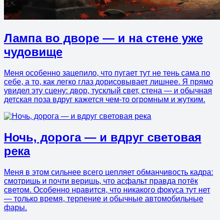
Лампа во дворе — и на стене уже
чудовище
Меня особенно зацепило, что пугает тут не тень сама по
себе, а то, как легко глаз дорисовывает лишнее. Я прямо
увидел эту сцену: двор, тусклый свет, стена — и обычная
детская поза вдруг кажется чем-то огромным и жутким.
Ночь, дорога — и вдруг световая
река
Меня в этом сильнее всего цепляет обманчивость кадра:
смотришь и почти веришь, что асфальт правда потёк
светом. Особенно нравится, что никакого фокуса тут нет
— только время, терпение и обычные автомобильные
фары.