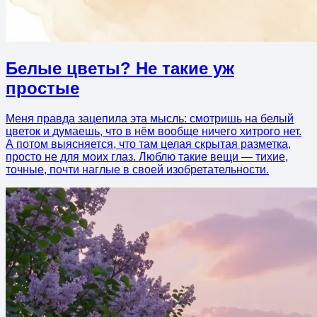
Белые цветы? Не такие уж
простые
Меня правда зацепила эта мысль: смотришь на белый
цветок и думаешь, что в нём вообще ничего хитрого нет.
А потом выясняется, что там целая скрытая разметка,
просто не для моих глаз. Люблю такие вещи — тихие,
точные, почти наглые в своей изобретательности.