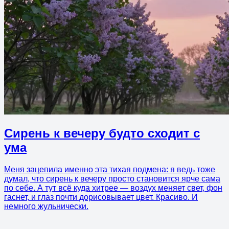
Сирень к вечеру будто сходит с
ума
Меня зацепила именно эта тихая подмена: я ведь тоже
думал, что сирень к вечеру просто становится ярче сама
по себе. А тут всё куда хитрее — воздух меняет свет, фон
гаснет, и глаз почти дорисовывает цвет. Красиво. И
немного жульнически.