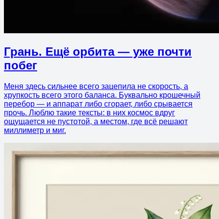
Грань. Ещё орбита — уже почти
побег
Меня здесь сильнее всего зацепила не скорость, а
хрупкость всего этого баланса. Буквально крошечный
перебор — и аппарат либо сгорает, либо срывается
прочь. Люблю такие тексты: в них космос вдруг
ощущается не пустотой, а местом, где всё решают
миллиметр и миг.