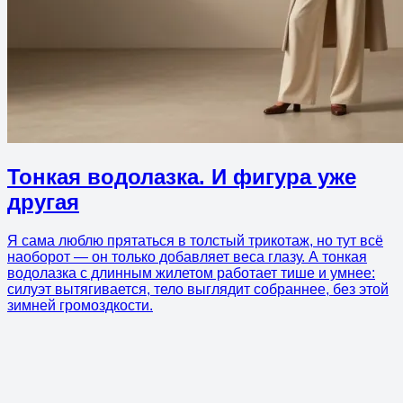
Тонкая водолазка. И фигура уже
другая
Я сама люблю прятаться в толстый трикотаж, но тут всё
наоборот — он только добавляет веса глазу. А тонкая
водолазка с длинным жилетом работает тише и умнее:
силуэт вытягивается, тело выглядит собраннее, без этой
зимней громоздкости.