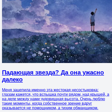
Падающая звезда? Да она ужасно
далеко
Меня зацепила именно эта жестокая несостыковка:
глазам кажется, что вспышка почти рядом, над крышей, а
на деле между нами чудовищная высота. Очень люблю
такие моменты, когда собственное зрение вдруг
оказывается не помощником, а тихим обманщиком.