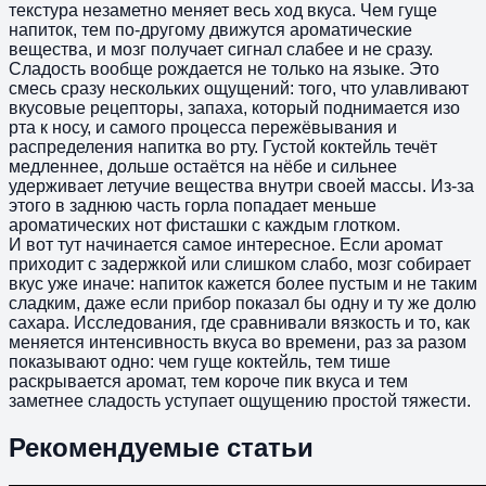
текстура незаметно меняет весь ход вкуса. Чем гуще
напиток, тем по-другому движутся ароматические
вещества, и мозг получает сигнал слабее и не сразу.
Сладость вообще рождается не только на языке. Это
смесь сразу нескольких ощущений: того, что улавливают
вкусовые рецепторы, запаха, который поднимается изо
рта к носу, и самого процесса пережёвывания и
распределения напитка во рту. Густой коктейль течёт
медленнее, дольше остаётся на нёбе и сильнее
удерживает летучие вещества внутри своей массы. Из-за
этого в заднюю часть горла попадает меньше
ароматических нот фисташки с каждым глотком.
И вот тут начинается самое интересное. Если аромат
приходит с задержкой или слишком слабо, мозг собирает
вкус уже иначе: напиток кажется более пустым и не таким
сладким, даже если прибор показал бы одну и ту же долю
сахара. Исследования, где сравнивали вязкость и то, как
меняется интенсивность вкуса во времени, раз за разом
показывают одно: чем гуще коктейль, тем тише
раскрывается аромат, тем короче пик вкуса и тем
заметнее сладость уступает ощущению простой тяжести.
Рекомендуемые статьи