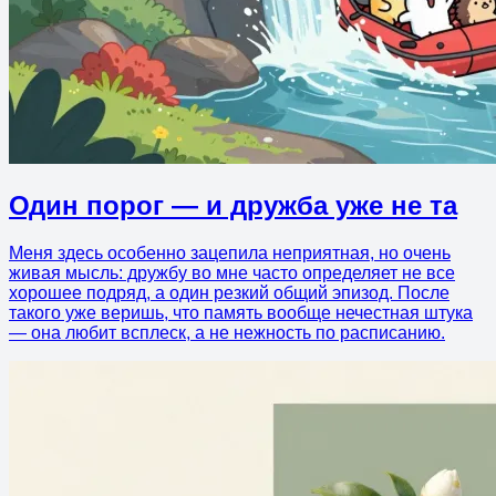
Один порог — и дружба уже не та
Меня здесь особенно зацепила неприятная, но очень
живая мысль: дружбу во мне часто определяет не все
хорошее подряд, а один резкий общий эпизод. После
такого уже веришь, что память вообще нечестная штука
— она любит всплеск, а не нежность по расписанию.