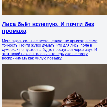
Лиса бьёт вслепую. И почти без
промаха
Меня здесь сильнее всего цепляет не прыжок, а сама
точность. Почти жутко думать, что для лисы поле в
сумерках не пустеет, а будто проступает через звук. И
этот тихий наклон головы я теперь уже не смогу
воспринимать как милую повадку.