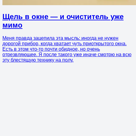
Щель в окне — и очиститель уже
мимо
Меня правда зацепила эта мысль: иногда не нужен
дорогой прибор, когда хватает чуть приоткрытого окна.
Есть в этом что-то почти обидное, но очень
отрезвляющее. Я после такого уже иначе смотрю на всю
эту блестящую технику на полу.