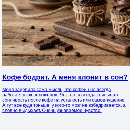
Кофе бодрит. А меня клонит в сон?
Меня зацепила сама мысль, что кофеин не всегда
работает «как положено». Честно, я всегда списывал
сонливость после кофе на усталость или самовнушение.
А тут всё куда тоньше: у кого-то мозг не взбадривается, а
словно выдыхает. Очень узнаваемое чувство.